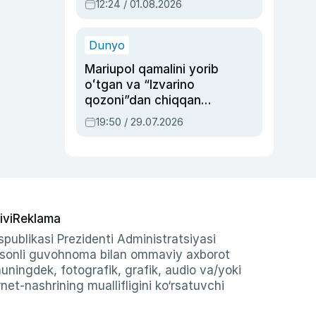
12:24 / 01.08.2026
ayblovlardan asrab
qolgan voqea
Dunyo
Mariupol qamalini yorib
oʻtgan va “Izvarino
qozoni”dan chiqqan
qahramon — Ukraina
19:50 / 29.07.2026
armiyasi bosh
qoʻmondoni Drapatiy
haqida
ivi
Reklama
publikasi Prezidenti Administratsiyasi
-sonli guvohnoma bilan ommaviy axborot
shuningdek, fotografik, grafik, audio va/yoki
et-nashrining muallifligini ko‘rsatuvchi