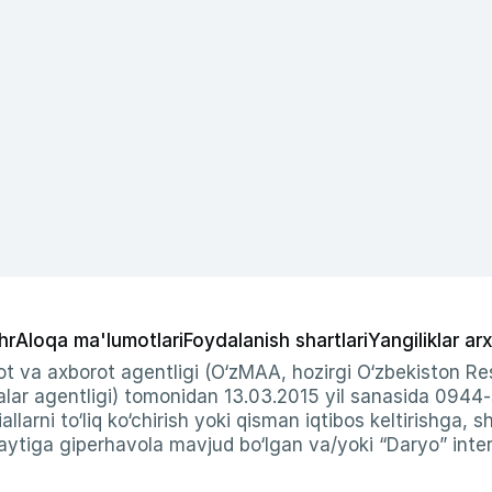
hr
Aloqa ma'lumotlari
Foydalanish shartlari
Yangiliklar arx
t va axborot agentligi (O‘zMAA, hozirgi O‘zbekiston Res
ar agentligi) tomonidan 13.03.2015 yil sanasida 0944
allarni to‘liq ko‘chirish yoki qisman iqtibos keltirishga, 
ytiga giperhavola mavjud bo‘lgan va/yoki “Daryo” intern