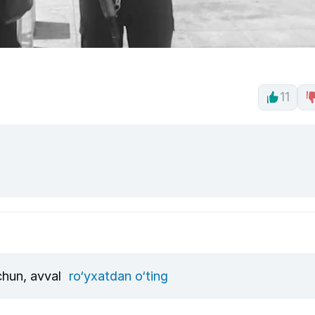
11
uchun, avval
ro‘yxatdan o‘ting