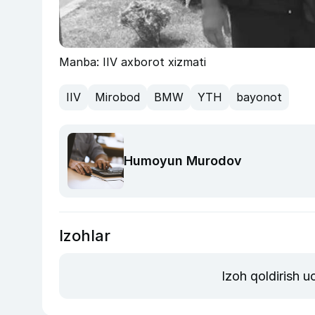
Manba: IIV axborot xizmati
IIV
Mirobod
BMW
YTH
bayonot
Humoyun Murodov
Izohlar
Izoh qoldirish 