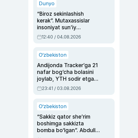
Dunyo
“Biroz sekinlashish
kerak”. Mutaxassislar
insoniyat sun’iy
intellektni boshqara
12:40 / 04.08.2026
olmay qolishidan xavotir
bildirdi
O‘zbekiston
Andijonda Tracker’ga 21
nafar bog‘cha bolasini
joylab, YTH sodir etgan
ayolga sud hukmi o‘qildi
23:41 / 03.08.2026
O‘zbekiston
“Sakkiz qator she’rim
boshimga sakkizta
bomba bo‘lgan”. Abdulla
Oripovni siyosiy