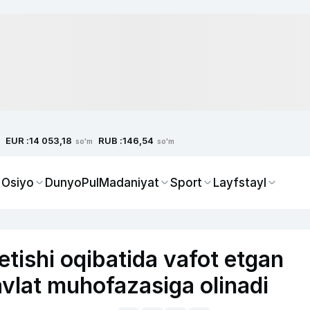
EUR :
RUB :
14 053,18
146,54
so'm
so'm
 Osiyo
Dunyo
Pul
Madaniyat
Sport
Layfstayl
ishi oqibatida vafot etgan
avlat muhofazasiga olinadi