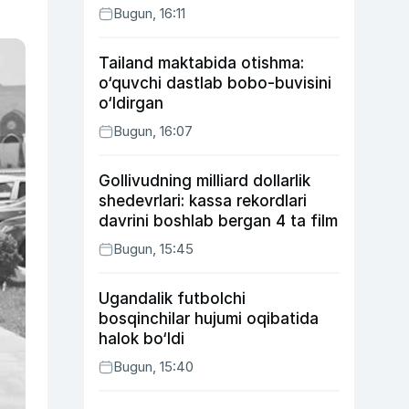
Bugun, 16:11
Tailand maktabida otishma:
o‘quvchi dastlab bobo-buvisini
o‘ldirgan
Bugun, 16:07
Gollivudning milliard dollarlik
shedevrlari: kassa rekordlari
davrini boshlab bergan 4 ta film
Bugun, 15:45
Ugandalik futbolchi
bosqinchilar hujumi oqibatida
halok bo‘ldi
Bugun, 15:40