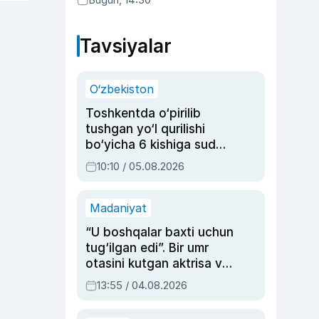
Tavsiyalar
O‘zbekiston
Toshkentda o‘pirilib
tushgan yo‘l qurilishi
bo‘yicha 6 kishiga sud
hukmi o‘qildi
10:10 / 05.08.2026
Madaniyat
“U boshqalar baxti uchun
tug‘ilgan edi”. Bir umr
otasini kutgan aktrisa va
dublyaj ustasi Rimma
13:55 / 04.08.2026
Ahmedovaning
sinovlarga to‘la hayoti