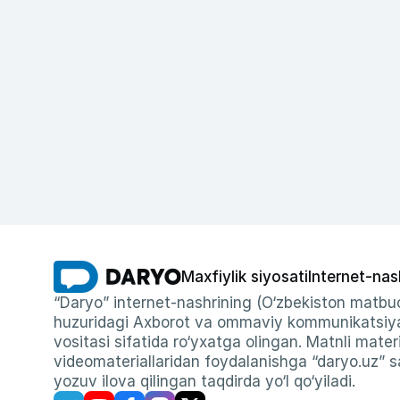
Maxfiylik siyosati
Internet-nas
“Daryo” internet-nashrining (O‘zbekiston matbuo
huzuridagi Axborot va ommaviy kommunikatsiyal
vositasi sifatida ro‘yxatga olingan. Matnli materi
videomateriallaridan foydalanishga “daryo.uz” sa
yozuv ilova qilingan taqdirda yo‘l qo‘yiladi.