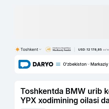
Toshkent
USD :
12 178,85
so'm
O‘zbekiston
Markaziy
Toshkentda BMW urib ket
YPX xodimining oilasi d