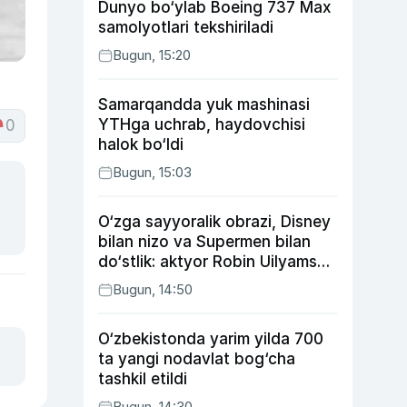
Dunyo bo‘ylab Boeing 737 Max
samolyotlari tekshiriladi
Bugun, 15:20
Samarqandda yuk mashinasi
YTHga uchrab, haydovchisi
0
halok bo‘ldi
Bugun, 15:03
O‘zga sayyoralik obrazi, Disney
bilan nizo va Supermen bilan
do‘stlik: aktyor Robin Uilyams
haqida ko‘pchilik bilmaydigan
Bugun, 14:50
faktlar
O‘zbekistonda yarim yilda 700
ta yangi nodavlat bog‘cha
tashkil etildi
Bugun, 14:30