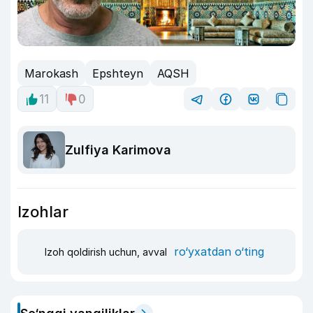
Marokash
Epshteyn
AQSH
11
0
Zulfiya Karimova
Izohlar
ro‘yxatdan o‘ting
Izoh qoldirish uchun, avval