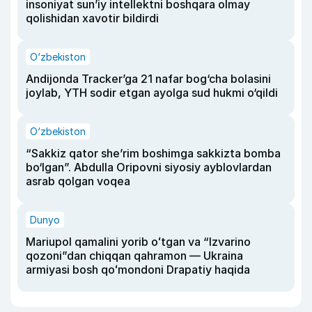
insoniyat sun’iy intellektni boshqara olmay
qolishidan xavotir bildirdi
O‘zbekiston
Andijonda Tracker’ga 21 nafar bog‘cha bolasini
joylab, YTH sodir etgan ayolga sud hukmi o‘qildi
O‘zbekiston
“Sakkiz qator she’rim boshimga sakkizta bomba
bo‘lgan”. Abdulla Oripovni siyosiy ayblovlardan
asrab qolgan voqea
Dunyo
Mariupol qamalini yorib oʻtgan va “Izvarino
qozoni”dan chiqqan qahramon — Ukraina
armiyasi bosh qoʻmondoni Drapatiy haqida