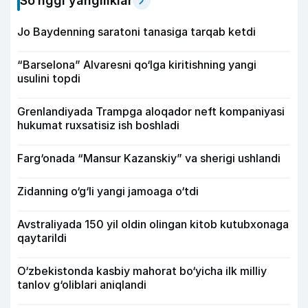
So‘nggi yangiliklar
Jo Baydenning saratoni tanasiga tarqab ketdi
“Barselona” Alvaresni qo‘lga kiritishning yangi
usulini topdi
Grenlandiyada Trampga aloqador neft kompaniyasi
hukumat ruxsatisiz ish boshladi
Farg‘onada “Mansur Kazanskiy” va sherigi ushlandi
Zidanning o‘g‘li yangi jamoaga o‘tdi
Avstraliyada 150 yil oldin olingan kitob kutubxonaga
qaytarildi
O‘zbekistonda kasbiy mahorat bo‘yicha ilk milliy
tanlov g‘oliblari aniqlandi