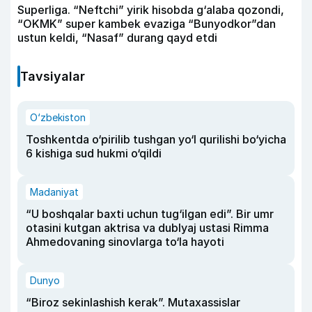
Superliga. “Neftchi” yirik hisobda g‘alaba qozondi,
“OKMK” super kambek evaziga “Bunyodkor”dan
ustun keldi, “Nasaf” durang qayd etdi
Tavsiyalar
O‘zbekiston
Toshkentda o‘pirilib tushgan yo‘l qurilishi bo‘yicha
6 kishiga sud hukmi o‘qildi
Madaniyat
“U boshqalar baxti uchun tug‘ilgan edi”. Bir umr
otasini kutgan aktrisa va dublyaj ustasi Rimma
Ahmedovaning sinovlarga to‘la hayoti
Dunyo
“Biroz sekinlashish kerak”. Mutaxassislar