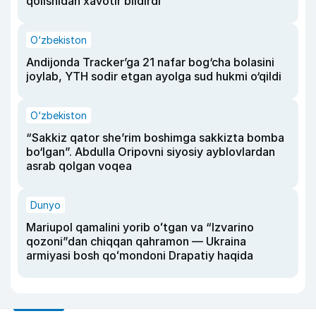
qolishidan xavotir bildirdi
O‘zbekiston
Andijonda Tracker’ga 21 nafar bog‘cha bolasini
joylab, YTH sodir etgan ayolga sud hukmi o‘qildi
O‘zbekiston
“Sakkiz qator she’rim boshimga sakkizta bomba
bo‘lgan”. Abdulla Oripovni siyosiy ayblovlardan
asrab qolgan voqea
Dunyo
Mariupol qamalini yorib oʻtgan va “Izvarino
qozoni”dan chiqqan qahramon — Ukraina
armiyasi bosh qoʻmondoni Drapatiy haqida