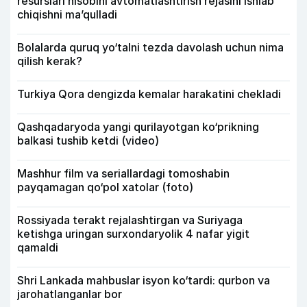
resurslari hisobini avtomatlashtirish rejasini ishlab
chiqishni ma’qulladi
Bolalarda quruq yo‘talni tezda davolash uchun nima
qilish kerak?
Turkiya Qora dengizda kemalar harakatini chekladi
Qashqadaryoda yangi qurilayotgan ko‘prikning
balkasi tushib ketdi (video)
Mashhur film va seriallardagi tomoshabin
payqamagan qo‘pol xatolar (foto)
Rossiyada terakt rejalashtirgan va Suriyaga
ketishga uringan surxondaryolik 4 nafar yigit
qamaldi
Shri Lankada mahbuslar isyon ko‘tardi: qurbon va
jarohatlanganlar bor