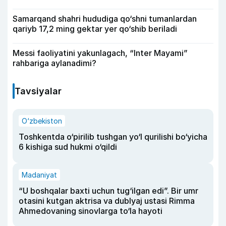
Samarqand shahri hududiga qo‘shni tumanlardan
qariyb 17,2 ming gektar yer qo‘shib beriladi
Messi faoliyatini yakunlagach, “Inter Mayami”
rahbariga aylanadimi?
Tavsiyalar
O‘zbekiston
Toshkentda o‘pirilib tushgan yo‘l qurilishi bo‘yicha
6 kishiga sud hukmi o‘qildi
Madaniyat
“U boshqalar baxti uchun tug‘ilgan edi”. Bir umr
otasini kutgan aktrisa va dublyaj ustasi Rimma
Ahmedovaning sinovlarga to‘la hayoti