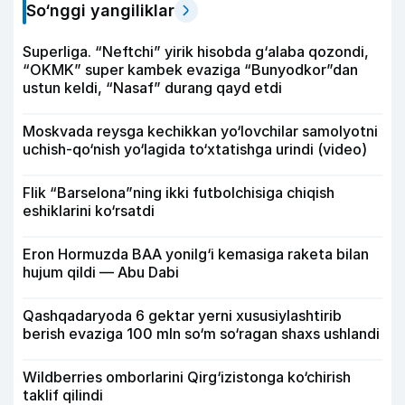
So‘nggi yangiliklar
Superliga. “Neftchi” yirik hisobda g‘alaba qozondi,
“OKMK” super kambek evaziga “Bunyodkor”dan
ustun keldi, “Nasaf” durang qayd etdi
Moskvada reysga kechikkan yo‘lovchilar samolyotni
uchish-qo‘nish yo‘lagida to‘xtatishga urindi (video)
Flik “Barselona”ning ikki futbolchisiga chiqish
eshiklarini ko‘rsatdi
Eron Hormuzda BAA yonilg‘i kemasiga raketa bilan
hujum qildi — Abu Dabi
Qashqadaryoda 6 gektar yerni xususiylashtirib
berish evaziga 100 mln so‘m so‘ragan shaxs ushlandi
Wildberries omborlarini Qirg‘izistonga ko‘chirish
taklif qilindi