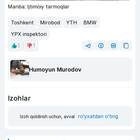
Manba: Ijtimoiy tarmoqlar
Toshkent
Mirobod
YTH
BMW
YPX inspektori
1
1
Humoyun Murodov
Izohlar
ro‘yxatdan o‘ting
Izoh qoldirish uchun, avval