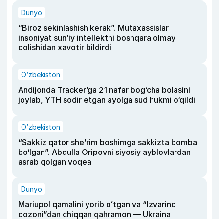
Dunyo
“Biroz sekinlashish kerak”. Mutaxassislar
insoniyat sun’iy intellektni boshqara olmay
qolishidan xavotir bildirdi
O‘zbekiston
Andijonda Tracker’ga 21 nafar bog‘cha bolasini
joylab, YTH sodir etgan ayolga sud hukmi o‘qildi
O‘zbekiston
“Sakkiz qator she’rim boshimga sakkizta bomba
bo‘lgan”. Abdulla Oripovni siyosiy ayblovlardan
asrab qolgan voqea
Dunyo
Mariupol qamalini yorib oʻtgan va “Izvarino
qozoni”dan chiqqan qahramon — Ukraina