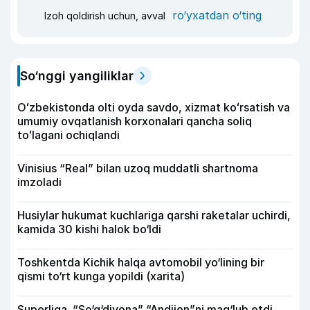
ro‘yxatdan o‘ting
Izoh qoldirish uchun, avval
So‘nggi yangiliklar
Oʻzbekistonda olti oyda savdo, xizmat koʻrsatish va
umumiy ovqatlanish korxonalari qancha soliq
toʻlagani ochiqlandi
Vinisius “Real” bilan uzoq muddatli shartnoma
imzoladi
Husiylar hukumat kuchlariga qarshi raketalar uchirdi,
kamida 30 kishi halok bo‘ldi
Toshkentda Kichik halqa avtomobil yo‘lining bir
qismi to‘rt kunga yopildi (xarita)
Superliga. “So‘g‘diyona” “Andijon”ni mag‘lub etdi,