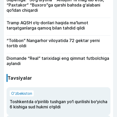
“Paxtakor” “Buxoro”ga qarshi bahsda g‘alabani
qo‘ldan chiqardi
Tramp AQSH o‘q-dorilari haqida ma’lumot
tarqatganlarga qamoq bilan tahdid qildi
“Tolibon” Nangarhor viloyatida 72 gektar yerni
tortib oldi
Diomande “Real” tarixidagi eng qimmat futbolchiga
aylandi
Tavsiyalar
O‘zbekiston
Toshkentda o‘pirilib tushgan yo‘l qurilishi bo‘yicha
6 kishiga sud hukmi o‘qildi