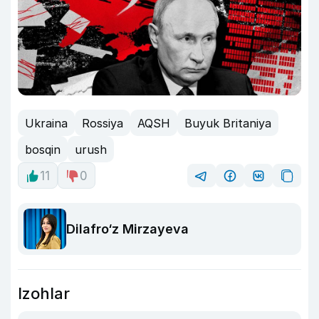
Ukraina
Rossiya
AQSH
Buyuk Britaniya
bosqin
urush
11
0
Dilafro‘z Mirzayeva
Izohlar