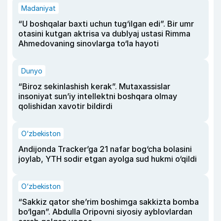
Madaniyat
“U boshqalar baxti uchun tug‘ilgan edi”. Bir umr
otasini kutgan aktrisa va dublyaj ustasi Rimma
Ahmedovaning sinovlarga to‘la hayoti
Dunyo
“Biroz sekinlashish kerak”. Mutaxassislar
insoniyat sun’iy intellektni boshqara olmay
qolishidan xavotir bildirdi
O‘zbekiston
Andijonda Tracker’ga 21 nafar bog‘cha bolasini
joylab, YTH sodir etgan ayolga sud hukmi o‘qildi
O‘zbekiston
“Sakkiz qator she’rim boshimga sakkizta bomba
bo‘lgan”. Abdulla Oripovni siyosiy ayblovlardan