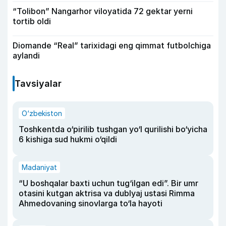
“Tolibon” Nangarhor viloyatida 72 gektar yerni
tortib oldi
Diomande “Real” tarixidagi eng qimmat futbolchiga
aylandi
Tavsiyalar
O‘zbekiston
Toshkentda o‘pirilib tushgan yo‘l qurilishi bo‘yicha
6 kishiga sud hukmi o‘qildi
Madaniyat
“U boshqalar baxti uchun tug‘ilgan edi”. Bir umr
otasini kutgan aktrisa va dublyaj ustasi Rimma
Ahmedovaning sinovlarga to‘la hayoti