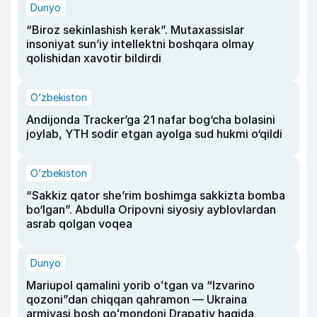
Dunyo
“Biroz sekinlashish kerak”. Mutaxassislar
insoniyat sun’iy intellektni boshqara olmay
qolishidan xavotir bildirdi
O‘zbekiston
Andijonda Tracker’ga 21 nafar bog‘cha bolasini
joylab, YTH sodir etgan ayolga sud hukmi o‘qildi
O‘zbekiston
“Sakkiz qator she’rim boshimga sakkizta bomba
bo‘lgan”. Abdulla Oripovni siyosiy ayblovlardan
asrab qolgan voqea
Dunyo
Mariupol qamalini yorib oʻtgan va “Izvarino
qozoni”dan chiqqan qahramon — Ukraina
armiyasi bosh qoʻmondoni Drapatiy haqida