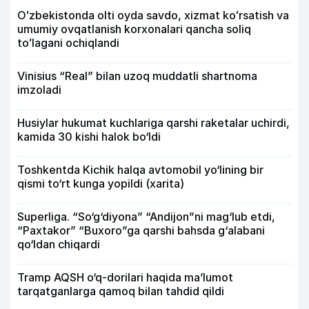
Oʻzbekistonda olti oyda savdo, xizmat koʻrsatish va
umumiy ovqatlanish korxonalari qancha soliq
toʻlagani ochiqlandi
Vinisius “Real” bilan uzoq muddatli shartnoma
imzoladi
Husiylar hukumat kuchlariga qarshi raketalar uchirdi,
kamida 30 kishi halok bo‘ldi
Toshkentda Kichik halqa avtomobil yo‘lining bir
qismi to‘rt kunga yopildi (xarita)
Superliga. “So‘g‘diyona” “Andijon”ni mag‘lub etdi,
“Paxtakor” “Buxoro”ga qarshi bahsda g‘alabani
qo‘ldan chiqardi
Tramp AQSH o‘q-dorilari haqida ma’lumot
tarqatganlarga qamoq bilan tahdid qildi