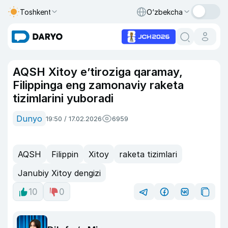
Toshkent
O‘zbekcha
AQSH Xitoy e’tiroziga qaramay,
Filippinga eng zamonaviy raketa
tizimlarini yuboradi
Dunyo
19:50 / 17.02.2026
6959
AQSH
Filippin
Xitoy
raketa tizimlari
Janubiy Xitoy dengizi
10
0