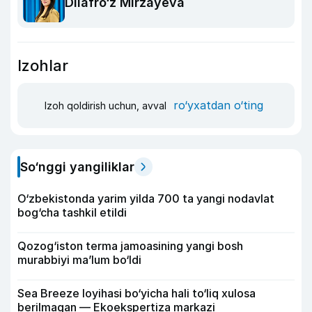
Dilafro‘z Mirzayeva
Izohlar
ro‘yxatdan o‘ting
Izoh qoldirish uchun, avval
So‘nggi yangiliklar
O‘zbekistonda yarim yilda 700 ta yangi nodavlat
bog‘cha tashkil etildi
Qozog‘iston terma jamoasining yangi bosh
murabbiyi ma’lum bo‘ldi
Sea Breeze loyihasi bo‘yicha hali to‘liq xulosa
berilmagan — Ekoekspertiza markazi