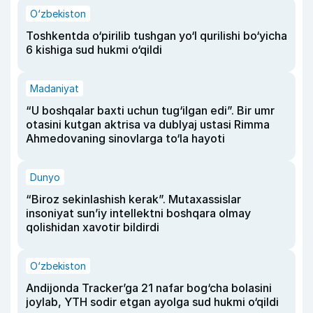
O‘zbekiston
Toshkentda o‘pirilib tushgan yo‘l qurilishi bo‘yicha
6 kishiga sud hukmi o‘qildi
Madaniyat
“U boshqalar baxti uchun tug‘ilgan edi”. Bir umr
otasini kutgan aktrisa va dublyaj ustasi Rimma
Ahmedovaning sinovlarga to‘la hayoti
Dunyo
“Biroz sekinlashish kerak”. Mutaxassislar
insoniyat sun’iy intellektni boshqara olmay
qolishidan xavotir bildirdi
O‘zbekiston
Andijonda Tracker’ga 21 nafar bog‘cha bolasini
joylab, YTH sodir etgan ayolga sud hukmi o‘qildi