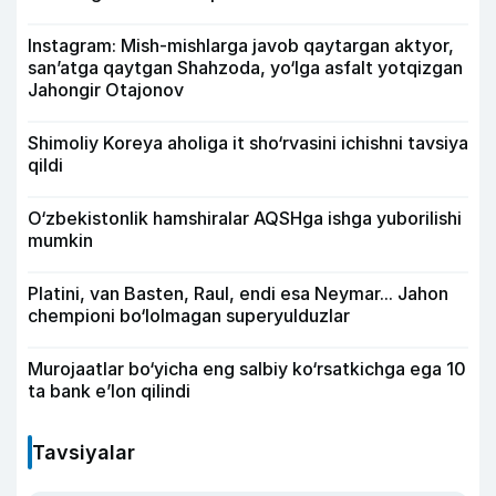
Instagram: Mish-mishlarga javob qaytargan aktyor,
san’atga qaytgan Shahzoda, yo‘lga asfalt yotqizgan
Jahongir Otajonov
Shimoliy Koreya aholiga it sho‘rvasini ichishni tavsiya
qildi
O‘zbekistonlik hamshiralar AQSHga ishga yuborilishi
mumkin
Platini, van Basten, Raul, endi esa Neymar... Jahon
chempioni bo‘lolmagan superyulduzlar
Murojaatlar bo‘yicha eng salbiy ko‘rsatkichga ega 10
ta bank e’lon qilindi
Tavsiyalar