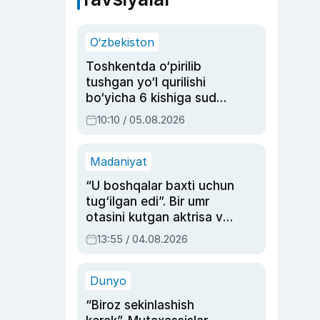
O‘zbekiston
Toshkentda o‘pirilib
tushgan yo‘l qurilishi
bo‘yicha 6 kishiga sud
hukmi o‘qildi
10:10 / 05.08.2026
Madaniyat
“U boshqalar baxti uchun
tug‘ilgan edi”. Bir umr
otasini kutgan aktrisa va
dublyaj ustasi Rimma
13:55 / 04.08.2026
Ahmedovaning
sinovlarga to‘la hayoti
Dunyo
“Biroz sekinlashish