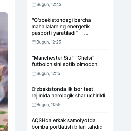
Bugun, 12:42
“O‘zbekistondagi barcha
mahallalarning energetik
pasporti yaratiladi” —
energetika vaziri
Bugun, 12:25
“Manchester Siti” “Chelsi”
futbolchisini sotib olmoqchi
Bugun, 12:15
O‘zbekistonda ilk bor test
rejimida aerologik shar uchirildi
Bugun, 11:55
AQSHda erkak samolyotda
bomba portlatish bilan tahdid