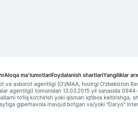
hr
Aloqa ma'lumotlari
Foydalanish shartlari
Yangiliklar arx
t va axborot agentligi (O‘zMAA, hozirgi O‘zbekiston Res
ar agentligi) tomonidan 13.03.2015 yil sanasida 0944
allarni to‘liq ko‘chirish yoki qisman iqtibos keltirishga, 
ytiga giperhavola mavjud bo‘lgan va/yoki “Daryo” intern