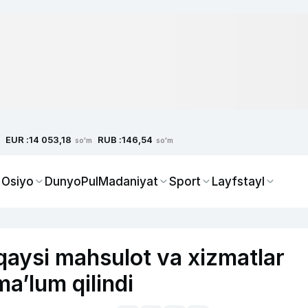
EUR :
RUB :
14 053,18
146,54
so'm
so'm
 Osiyo
Dunyo
Pul
Madaniyat
Sport
Layfstayl
 qaysi mahsulot va xizmatlar
aʼlum qilindi