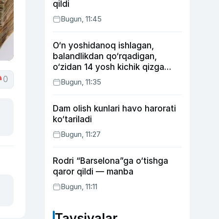
qildi
Bugun, 11:45
O‘n yoshidanoq ishlagan,
balandlikdan qo‘rqadigan,
o‘zidan 14 yosh kichik qizga
uylangan Yorqinxo‘ja Umarov
0
Bugun, 11:35
34 yoshda
Dam olish kunlari havo harorati
ko‘tariladi
Bugun, 11:27
Rodri “Barselona”ga o‘tishga
qaror qildi — manba
Bugun, 11:11
Tavsiyalar