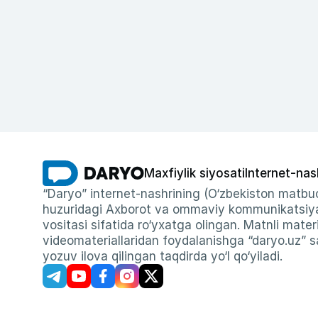
Maxfiylik siyosati
Internet-nas
“Daryo” internet-nashrining (O‘zbekiston matbuo
huzuridagi Axborot va ommaviy kommunikatsiyal
vositasi sifatida ro‘yxatga olingan. Matnli materi
videomateriallaridan foydalanishga “daryo.uz” sa
yozuv ilova qilingan taqdirda yo‘l qo‘yiladi.