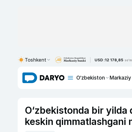
Toshkent
USD :
12 178,85
so'm
O‘zbekiston
Markaziy
O‘zbekistonda bir yilda
keskin qimmatlashgani m