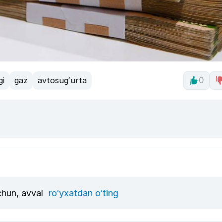
gi
gaz
avtosugʻurta
0
uchun, avval
ro‘yxatdan o‘ting