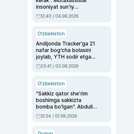
kerak”. Mutaxassislar
insoniyat sun’iy
intellektni boshqara
12:40 / 04.08.2026
olmay qolishidan xavotir
bildirdi
O‘zbekiston
Andijonda Tracker’ga 21
nafar bog‘cha bolasini
joylab, YTH sodir etgan
ayolga sud hukmi o‘qildi
23:41 / 03.08.2026
O‘zbekiston
“Sakkiz qator she’rim
boshimga sakkizta
bomba bo‘lgan”. Abdulla
Oripovni siyosiy
12:24 / 01.08.2026
ayblovlardan asrab
qolgan voqea
Dunyo