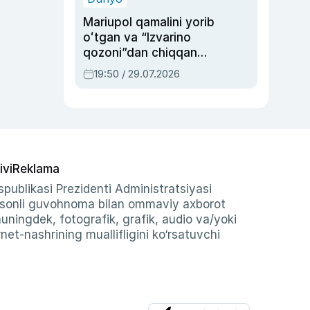
Mariupol qamalini yorib
oʻtgan va “Izvarino
qozoni”dan chiqqan
qahramon — Ukraina
19:50 / 29.07.2026
armiyasi bosh
qoʻmondoni Drapatiy
haqida
ivi
Reklama
publikasi Prezidenti Administratsiyasi
-sonli guvohnoma bilan ommaviy axborot
shuningdek, fotografik, grafik, audio va/yoki
et-nashrining muallifligini ko‘rsatuvchi