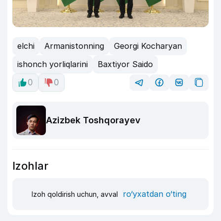
elchi
Armanistonning
Georgi Kocharyan
ishonch yorliqlarini
Baxtiyor Saido
0
0
Azizbek Toshqorayev
Izohlar
ro‘yxatdan o‘ting
Izoh qoldirish uchun, avval