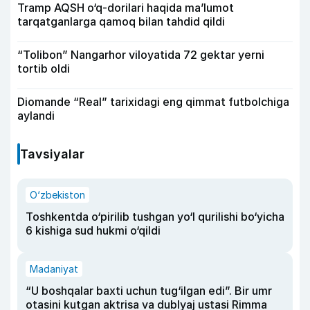
Tramp AQSH o‘q-dorilari haqida ma’lumot
tarqatganlarga qamoq bilan tahdid qildi
“Tolibon” Nangarhor viloyatida 72 gektar yerni
tortib oldi
Diomande “Real” tarixidagi eng qimmat futbolchiga
aylandi
Tavsiyalar
O‘zbekiston
Toshkentda o‘pirilib tushgan yo‘l qurilishi bo‘yicha
6 kishiga sud hukmi o‘qildi
Madaniyat
“U boshqalar baxti uchun tug‘ilgan edi”. Bir umr
otasini kutgan aktrisa va dublyaj ustasi Rimma