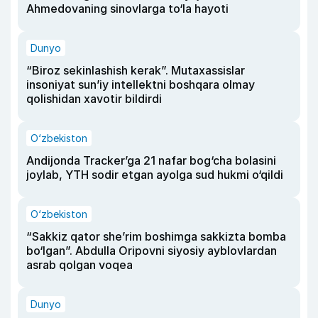
Ahmedovaning sinovlarga to‘la hayoti
Dunyo
“Biroz sekinlashish kerak”. Mutaxassislar
insoniyat sun’iy intellektni boshqara olmay
qolishidan xavotir bildirdi
O‘zbekiston
Andijonda Tracker’ga 21 nafar bog‘cha bolasini
joylab, YTH sodir etgan ayolga sud hukmi o‘qildi
O‘zbekiston
“Sakkiz qator she’rim boshimga sakkizta bomba
bo‘lgan”. Abdulla Oripovni siyosiy ayblovlardan
asrab qolgan voqea
Dunyo