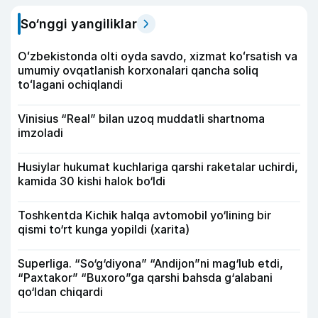
So‘nggi yangiliklar
Oʻzbekistonda olti oyda savdo, xizmat koʻrsatish va
umumiy ovqatlanish korxonalari qancha soliq
toʻlagani ochiqlandi
Vinisius “Real” bilan uzoq muddatli shartnoma
imzoladi
Husiylar hukumat kuchlariga qarshi raketalar uchirdi,
kamida 30 kishi halok bo‘ldi
Toshkentda Kichik halqa avtomobil yo‘lining bir
qismi to‘rt kunga yopildi (xarita)
Superliga. “So‘g‘diyona” “Andijon”ni mag‘lub etdi,
“Paxtakor” “Buxoro”ga qarshi bahsda g‘alabani
qo‘ldan chiqardi