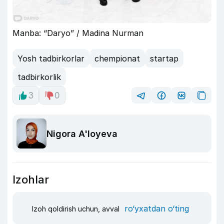
Manba: “Daryo” / Madina Nurman
Yosh tadbirkorlar
chempionat
startap
tadbirkorlik
3
0
Nigora A'loyeva
Izohlar
ro‘yxatdan o‘ting
Izoh qoldirish uchun, avval