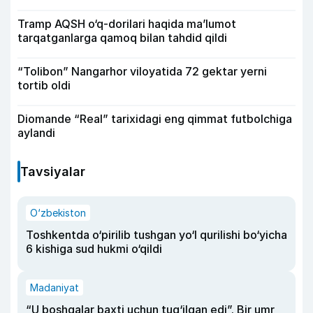
Tramp AQSH o‘q-dorilari haqida ma’lumot
tarqatganlarga qamoq bilan tahdid qildi
“Tolibon” Nangarhor viloyatida 72 gektar yerni
tortib oldi
Diomande “Real” tarixidagi eng qimmat futbolchiga
aylandi
Tavsiyalar
O‘zbekiston
Toshkentda o‘pirilib tushgan yo‘l qurilishi bo‘yicha
6 kishiga sud hukmi o‘qildi
Madaniyat
“U boshqalar baxti uchun tug‘ilgan edi”. Bir umr