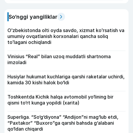
So‘nggi yangiliklar
Oʻzbekistonda olti oyda savdo, xizmat koʻrsatish va
umumiy ovqatlanish korxonalari qancha soliq
toʻlagani ochiqlandi
Vinisius “Real” bilan uzoq muddatli shartnoma
imzoladi
Husiylar hukumat kuchlariga qarshi raketalar uchirdi,
kamida 30 kishi halok bo‘ldi
Toshkentda Kichik halqa avtomobil yo‘lining bir
qismi to‘rt kunga yopildi (xarita)
Superliga. “So‘g‘diyona” “Andijon”ni mag‘lub etdi,
“Paxtakor” “Buxoro”ga qarshi bahsda g‘alabani
qo‘ldan chiqardi