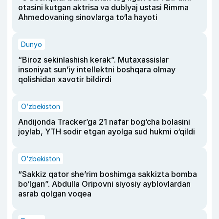
otasini kutgan aktrisa va dublyaj ustasi Rimma
Ahmedovaning sinovlarga to‘la hayoti
Dunyo
“Biroz sekinlashish kerak”. Mutaxassislar
insoniyat sun’iy intellektni boshqara olmay
qolishidan xavotir bildirdi
O‘zbekiston
Andijonda Tracker’ga 21 nafar bog‘cha bolasini
joylab, YTH sodir etgan ayolga sud hukmi o‘qildi
O‘zbekiston
“Sakkiz qator she’rim boshimga sakkizta bomba
bo‘lgan”. Abdulla Oripovni siyosiy ayblovlardan
asrab qolgan voqea