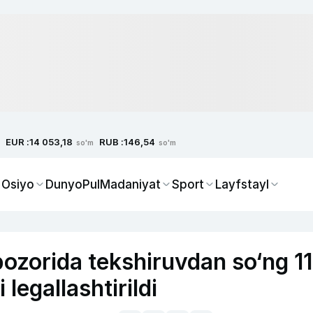
EUR :
RUB :
14 053,18
146,54
so'm
so'm
 Osiyo
Dunyo
Pul
Madaniyat
Sport
Layfstayl
ozorida tekshiruvdan so‘ng 1
 legallashtirildi