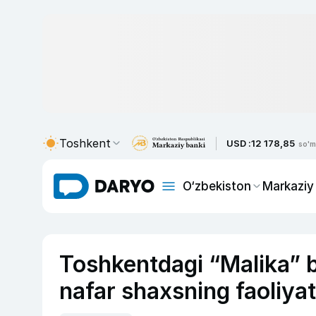
Toshkent
USD :
12 178,85
so'm
O‘zbekiston
Markaziy
Toshkentdagi “Malika” b
nafar shaxsning faoliyati