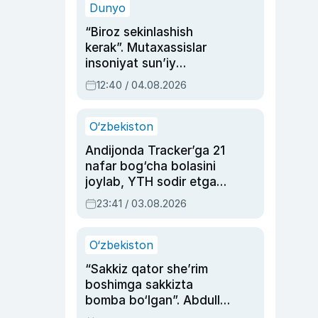
Dunyo
“Biroz sekinlashish
kerak”. Mutaxassislar
insoniyat sun’iy
intellektni boshqara
12:40 / 04.08.2026
olmay qolishidan xavotir
bildirdi
O‘zbekiston
Andijonda Tracker’ga 21
nafar bog‘cha bolasini
joylab, YTH sodir etgan
ayolga sud hukmi o‘qildi
23:41 / 03.08.2026
O‘zbekiston
“Sakkiz qator she’rim
boshimga sakkizta
bomba bo‘lgan”. Abdulla
Oripovni siyosiy