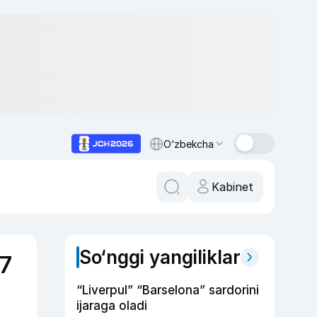
O‘zbekcha
Kabinet
So‘nggi yangiliklar
17
“Liverpul” “Barselona” sardorini
ijaraga oladi