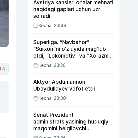
Avstriya kansleri onalar mehnati
haqidagi gaplari uchun uzr
so‘radi
Kecha, 23:48
Superliga. “Navbahor”
“Surxon”ni o‘z uyida mag‘lub
etdi, “Lokomotiv” va “Xorazm”
uyda g‘alaba qozondi
Kecha, 23:26
4
Aktyor Abdu­mannon
Ubaydullayev vafot etdi
Kecha, 23:08
Senat Prezident
administratsiyasining huquqiy
maqomini belgilovchi
konstitutsiyaviy qonunni
Kecha, 23:06