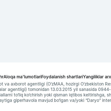
hr
Aloqa ma'lumotlari
Foydalanish shartlari
Yangiliklar arx
t va axborot agentligi (O‘zMAA, hozirgi O‘zbekiston Res
ar agentligi) tomonidan 13.03.2015 yil sanasida 0944
allarni to‘liq ko‘chirish yoki qisman iqtibos keltirishga, 
ytiga giperhavola mavjud bo‘lgan va/yoki “Daryo” intern