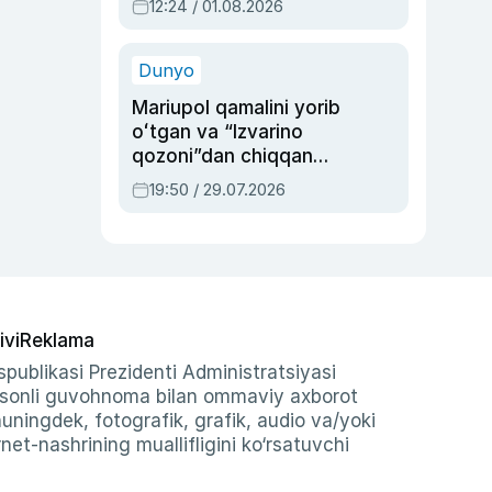
12:24 / 01.08.2026
ayblovlardan asrab
qolgan voqea
Dunyo
Mariupol qamalini yorib
oʻtgan va “Izvarino
qozoni”dan chiqqan
qahramon — Ukraina
19:50 / 29.07.2026
armiyasi bosh
qoʻmondoni Drapatiy
haqida
ivi
Reklama
publikasi Prezidenti Administratsiyasi
-sonli guvohnoma bilan ommaviy axborot
shuningdek, fotografik, grafik, audio va/yoki
et-nashrining muallifligini ko‘rsatuvchi