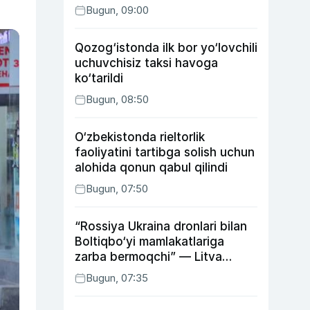
Bugun, 09:00
Qozog‘istonda ilk bor yo‘lovchili
uchuvchisiz taksi havoga
ko‘tarildi
Bugun, 08:50
O‘zbekistonda rieltorlik
faoliyatini tartibga solish uchun
alohida qonun qabul qilindi
Bugun, 07:50
“Rossiya Ukraina dronlari bilan
Boltiqbo‘yi mamlakatlariga
zarba bermoqchi” — Litva
mudofaa vaziri
Bugun, 07:35