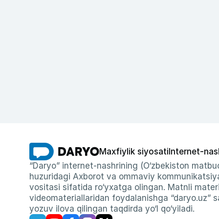
Maxfiylik siyosati
Internet-nas
“Daryo” internet-nashrining (O‘zbekiston matbuo
huzuridagi Axborot va ommaviy kommunikatsiyal
vositasi sifatida ro‘yxatga olingan. Matnli materi
videomateriallaridan foydalanishga “daryo.uz” sa
yozuv ilova qilingan taqdirda yo‘l qo‘yiladi.