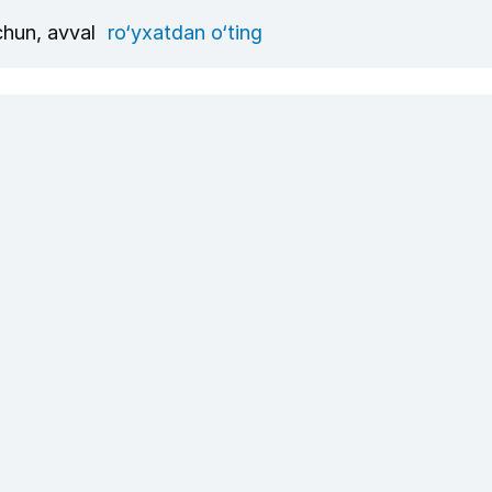
uchun, avval
ro‘yxatdan o‘ting