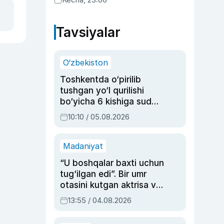
ma’qulladi
Tavsiyalar
O‘zbekiston
Toshkentda o‘pirilib
tushgan yo‘l qurilishi
bo‘yicha 6 kishiga sud
hukmi o‘qildi
10:10 / 05.08.2026
Madaniyat
“U boshqalar baxti uchun
tug‘ilgan edi”. Bir umr
otasini kutgan aktrisa va
dublyaj ustasi Rimma
13:55 / 04.08.2026
Ahmedovaning
sinovlarga to‘la hayoti