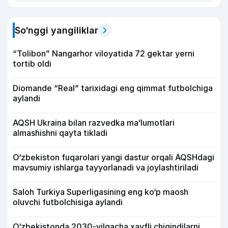
So‘nggi yangiliklar
“Tolibon” Nangarhor viloyatida 72 gektar yerni
tortib oldi
Diomande “Real” tarixidagi eng qimmat futbolchiga
aylandi
AQSH Ukraina bilan razvedka ma’lumotlari
almashishni qayta tikladi
O‘zbekiston fuqarolari yangi dastur orqali AQSHdagi
mavsumiy ishlarga tayyorlanadi va joylashtiriladi
Saloh Turkiya Superligasining eng ko‘p maosh
oluvchi futbolchisiga aylandi
O‘zbekistonda 2030-yilgacha xavfli chiqindilarni