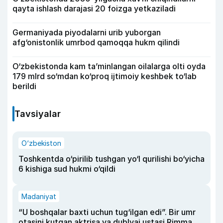
qayta ishlash darajasi 20 foizga yetkaziladi
Germaniyada piyodalarni urib yuborgan
afg‘onistonlik umrbod qamoqqa hukm qilindi
O‘zbekistonda kam ta’minlangan oilalarga olti oyda
179 mlrd so‘mdan ko‘proq ijtimoiy keshbek to‘lab
berildi
Tavsiyalar
O‘zbekiston
Toshkentda o‘pirilib tushgan yo‘l qurilishi bo‘yicha
6 kishiga sud hukmi o‘qildi
Madaniyat
“U boshqalar baxti uchun tug‘ilgan edi”. Bir umr
otasini kutgan aktrisa va dublyaj ustasi Rimma