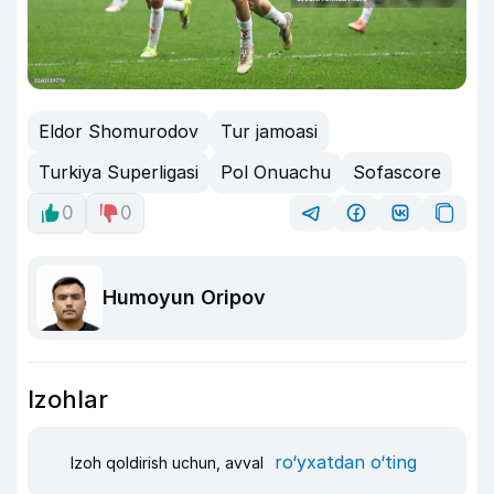
Eldor Shomurodov
Tur jamoasi
Turkiya Superligasi
Pol Onuachu
Sofascore
0
0
Humoyun Oripov
Izohlar
ro‘yxatdan o‘ting
Izoh qoldirish uchun, avval