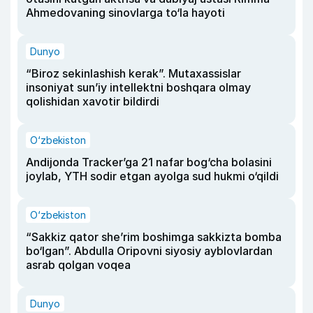
Ahmedovaning sinovlarga to‘la hayoti
Dunyo
“Biroz sekinlashish kerak”. Mutaxassislar
insoniyat sun’iy intellektni boshqara olmay
qolishidan xavotir bildirdi
O‘zbekiston
Andijonda Tracker’ga 21 nafar bog‘cha bolasini
joylab, YTH sodir etgan ayolga sud hukmi o‘qildi
O‘zbekiston
“Sakkiz qator she’rim boshimga sakkizta bomba
bo‘lgan”. Abdulla Oripovni siyosiy ayblovlardan
asrab qolgan voqea
Dunyo