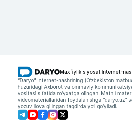
Maxfiylik siyosati
Internet-nas
“Daryo” internet-nashrining (O‘zbekiston matbuo
huzuridagi Axborot va ommaviy kommunikatsiyal
vositasi sifatida ro‘yxatga olingan. Matnli materi
videomateriallaridan foydalanishga “daryo.uz” sa
yozuv ilova qilingan taqdirda yo‘l qo‘yiladi.