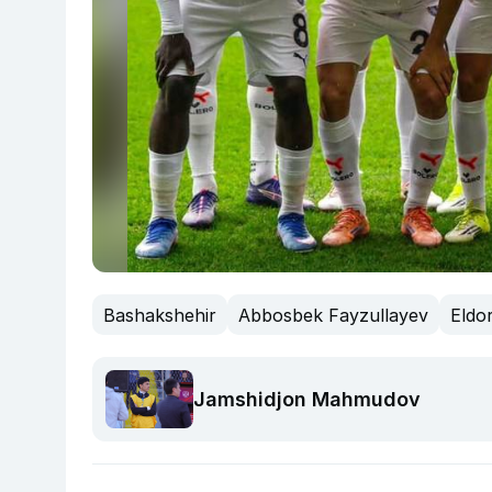
Bashakshehir
Abbosbek Fayzullayev
Eldo
Jamshidjon Mahmudov