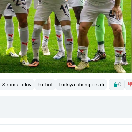
r Shomurodov
Futbol
Turkiya chempionati
0