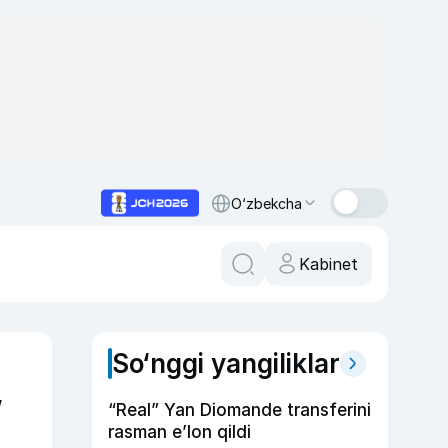
O‘zbekcha
Kabinet
So‘nggi yangiliklar
”
“Real” Yan Diomande transferini
rasman e’lon qildi