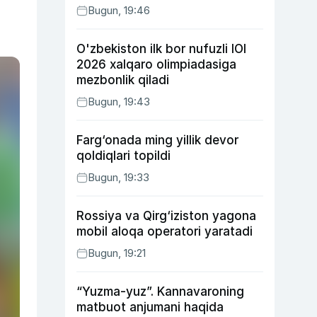
Bugun, 19:46
O'zbekiston ilk bor nufuzli IOI
2026 xalqaro olimpiadasiga
mezbonlik qiladi
Bugun, 19:43
Farg‘onada ming yillik devor
qoldiqlari topildi
Bugun, 19:33
Rossiya va Qirg‘iziston yagona
mobil aloqa operatori yaratadi
Bugun, 19:21
“Yuzma-yuz”. Kannavaroning
matbuot anjumani haqida