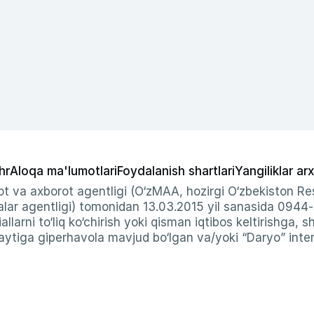
hr
Aloqa ma'lumotlari
Foydalanish shartlari
Yangiliklar arx
t va axborot agentligi (O‘zMAA, hozirgi O‘zbekiston Res
ar agentligi) tomonidan 13.03.2015 yil sanasida 0944
allarni to‘liq ko‘chirish yoki qisman iqtibos keltirishga, 
ytiga giperhavola mavjud bo‘lgan va/yoki “Daryo” intern