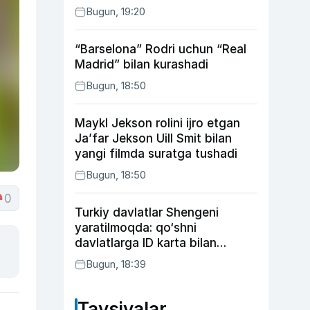
Bugun, 19:20
“Barselona” Rodri uchun “Real
Madrid” bilan kurashadi
Bugun, 18:50
Maykl Jekson rolini ijro etgan
Ja’far Jekson Uill Smit bilan
yangi filmda suratga tushadi
Bugun, 18:50
0
Turkiy davlatlar Shengeni
yaratilmoqda: qo‘shni
davlatlarga ID karta bilan
boriladi
Bugun, 18:39
Tavsiyalar