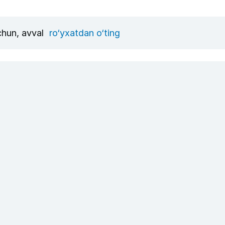
uchun, avval
ro‘yxatdan o‘ting