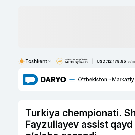
Toshkent
USD :
12 178,85
so'm
O‘zbekiston
Markaziy
Turkiya chempionati. S
Fayzullayev assist qay