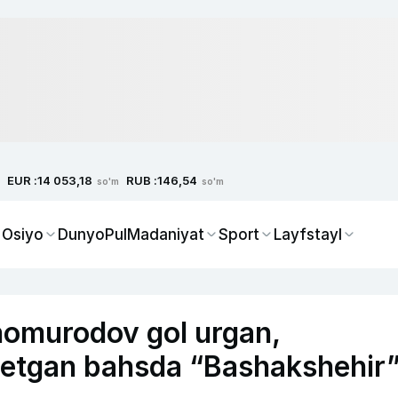
EUR :
RUB :
14 053,18
146,54
so'm
so'm
 Osiyo
Dunyo
Pul
Madaniyat
Sport
Layfstayl
homurodov gol urgan,
d etgan bahsda “Bashakshehir