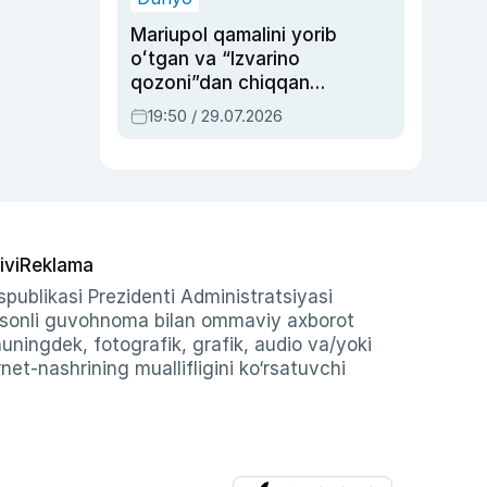
Mariupol qamalini yorib
oʻtgan va “Izvarino
qozoni”dan chiqqan
qahramon — Ukraina
19:50 / 29.07.2026
armiyasi bosh
qoʻmondoni Drapatiy
haqida
ivi
Reklama
publikasi Prezidenti Administratsiyasi
-sonli guvohnoma bilan ommaviy axborot
shuningdek, fotografik, grafik, audio va/yoki
et-nashrining muallifligini ko‘rsatuvchi