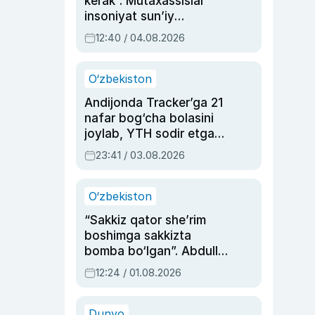
kerak”. Mutaxassislar
insoniyat sun’iy
intellektni boshqara
12:40 / 04.08.2026
olmay qolishidan xavotir
bildirdi
O‘zbekiston
Andijonda Tracker’ga 21
nafar bog‘cha bolasini
joylab, YTH sodir etgan
ayolga sud hukmi o‘qildi
23:41 / 03.08.2026
O‘zbekiston
“Sakkiz qator she’rim
boshimga sakkizta
bomba bo‘lgan”. Abdulla
Oripovni siyosiy
12:24 / 01.08.2026
ayblovlardan asrab
qolgan voqea
Dunyo