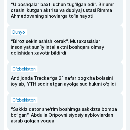
“U boshqalar baxti uchun tug‘ilgan edi”. Bir umr
otasini kutgan aktrisa va dublyaj ustasi Rimma
Ahmedovaning sinovlarga to‘la hayoti
Dunyo
“Biroz sekinlashish kerak”. Mutaxassislar
insoniyat sun’iy intellektni boshqara olmay
qolishidan xavotir bildirdi
O‘zbekiston
Andijonda Tracker’ga 21 nafar bog‘cha bolasini
joylab, YTH sodir etgan ayolga sud hukmi o‘qildi
O‘zbekiston
“Sakkiz qator she’rim boshimga sakkizta bomba
bo‘lgan”. Abdulla Oripovni siyosiy ayblovlardan
asrab qolgan voqea