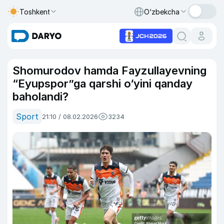
Toshkent
O‘zbekcha
Shomurodov hamda Fayzullayevning
“Eyupspor”ga qarshi o‘yini qanday
baholandi?
Sport
21:10 / 08.02.2026
3234