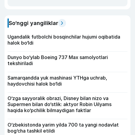
So‘nggi yangiliklar
Ugandalik futbolchi bosqinchilar hujumi oqibatida
halok bo‘ldi
Dunyo bo‘ylab Boeing 737 Max samolyotlari
tekshiriladi
Samarqandda yuk mashinasi YTHga uchrab,
haydovchisi halok bo‘ldi
O‘zga sayyoralik obrazi, Disney bilan nizo va
Supermen bilan do‘stlik: aktyor Robin Uilyams
haqida ko‘pchilik bilmaydigan faktlar
O‘zbekistonda yarim yilda 700 ta yangi nodavlat
bog‘cha tashkil etildi