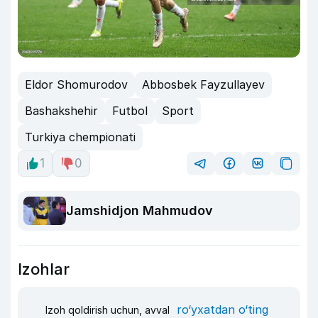
Eldor Shomurodov
Abbosbek Fayzullayev
Bashakshehir
Futbol
Sport
Turkiya chempionati
1
0
Jamshidjon Mahmudov
Izohlar
ro‘yxatdan o‘ting
Izoh qoldirish uchun, avval