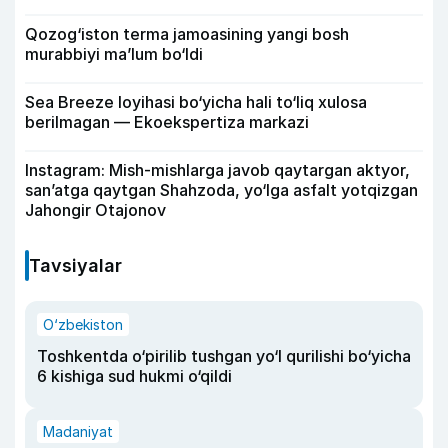
Qozog‘iston terma jamoasining yangi bosh
murabbiyi ma’lum bo‘ldi
Sea Breeze loyihasi bo‘yicha hali to‘liq xulosa
berilmagan — Ekoekspertiza markazi
Instagram: Mish-mishlarga javob qaytargan aktyor,
san’atga qaytgan Shahzoda, yo‘lga asfalt yotqizgan
Jahongir Otajonov
Tavsiyalar
O‘zbekiston
Toshkentda o‘pirilib tushgan yo‘l qurilishi bo‘yicha
6 kishiga sud hukmi o‘qildi
Madaniyat