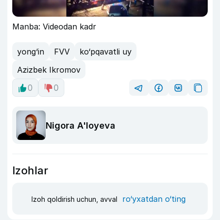
Manba: Videodan kadr
yong‘in
FVV
ko‘pqavatli uy
Azizbek Ikromov
0
0
Nigora A'loyeva
Izohlar
ro‘yxatdan o‘ting
Izoh qoldirish uchun, avval