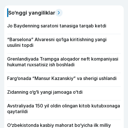
So‘nggi yangiliklar
Jo Baydenning saratoni tanasiga tarqab ketdi
“Barselona” Alvaresni qo‘lga kiritishning yangi
usulini topdi
Grenlandiyada Trampga aloqador neft kompaniyasi
hukumat ruxsatisiz ish boshladi
Farg‘onada “Mansur Kazanskiy” va sherigi ushlandi
Zidanning o‘g‘li yangi jamoaga o‘tdi
Avstraliyada 150 yil oldin olingan kitob kutubxonaga
qaytarildi
O‘zbekistonda kasbiy mahorat bo‘yicha ilk milliy