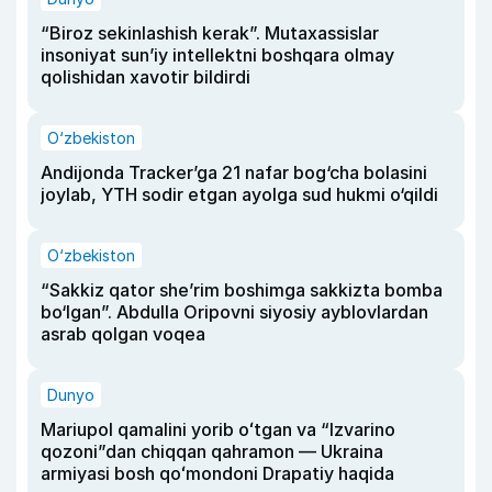
“Biroz sekinlashish kerak”. Mutaxassislar
insoniyat sun’iy intellektni boshqara olmay
qolishidan xavotir bildirdi
O‘zbekiston
Andijonda Tracker’ga 21 nafar bog‘cha bolasini
joylab, YTH sodir etgan ayolga sud hukmi o‘qildi
O‘zbekiston
“Sakkiz qator she’rim boshimga sakkizta bomba
bo‘lgan”. Abdulla Oripovni siyosiy ayblovlardan
asrab qolgan voqea
Dunyo
Mariupol qamalini yorib oʻtgan va “Izvarino
qozoni”dan chiqqan qahramon — Ukraina
armiyasi bosh qoʻmondoni Drapatiy haqida