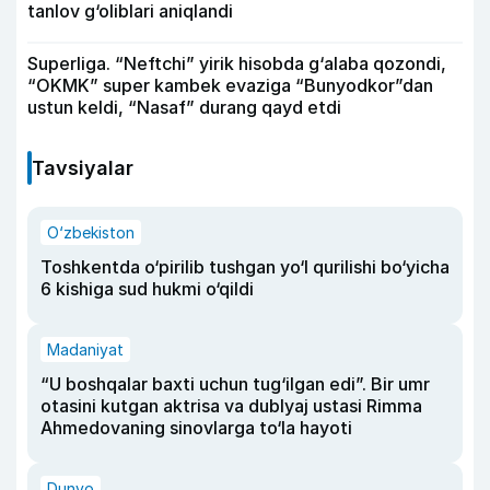
tanlov g‘oliblari aniqlandi
Superliga. “Neftchi” yirik hisobda g‘alaba qozondi,
“OKMK” super kambek evaziga “Bunyodkor”dan
ustun keldi, “Nasaf” durang qayd etdi
Tavsiyalar
O‘zbekiston
Toshkentda o‘pirilib tushgan yo‘l qurilishi bo‘yicha
6 kishiga sud hukmi o‘qildi
Madaniyat
“U boshqalar baxti uchun tug‘ilgan edi”. Bir umr
otasini kutgan aktrisa va dublyaj ustasi Rimma
Ahmedovaning sinovlarga to‘la hayoti
Dunyo