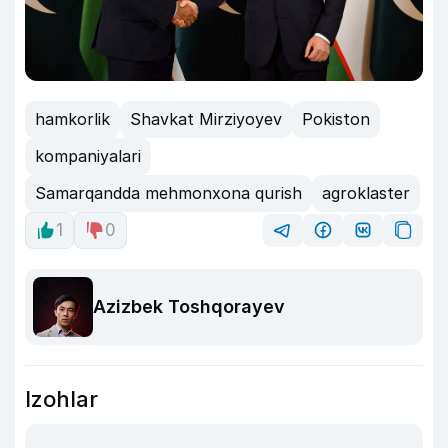
hamkorlik
Shavkat Mirziyoyev
Pokiston
kompaniyalari
Samarqandda mehmonxona qurish
agroklaster
1
0
Azizbek Toshqorayev
Izohlar