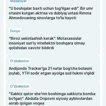
Madaniyat
“U boshqalar baxti uchun tug‘ilgan edi”. Bir umr
otasini kutgan aktrisa va dublyaj ustasi Rimma
Ahmedovaning sinovlarga to‘la hayoti
Dunyo
“Biroz sekinlashish kerak”. Mutaxassislar
insoniyat sun’iy intellektni boshqara olmay
qolishidan xavotir bildirdi
O‘zbekiston
Andijonda Tracker’ga 21 nafar bog‘cha bolasini
joylab, YTH sodir etgan ayolga sud hukmi o‘qildi
O‘zbekiston
“Sakkiz qator she’rim boshimga sakkizta bomba
bo‘lgan”. Abdulla Oripovni siyosiy ayblovlardan
asrab qolgan voqea