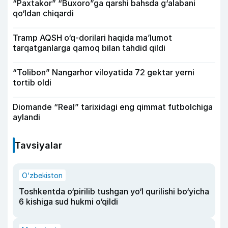
“Paxtakor” “Buxoro”ga qarshi bahsda g‘alabani
qo‘ldan chiqardi
Tramp AQSH o‘q-dorilari haqida ma’lumot
tarqatganlarga qamoq bilan tahdid qildi
“Tolibon” Nangarhor viloyatida 72 gektar yerni
tortib oldi
Diomande “Real” tarixidagi eng qimmat futbolchiga
aylandi
Tavsiyalar
O‘zbekiston
Toshkentda o‘pirilib tushgan yo‘l qurilishi bo‘yicha
6 kishiga sud hukmi o‘qildi