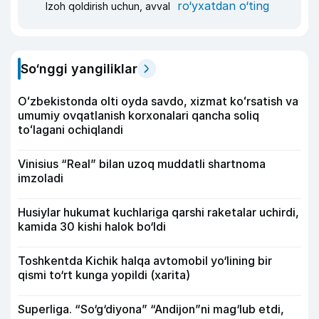
ro‘yxatdan o‘ting
Izoh qoldirish uchun, avval
So‘nggi yangiliklar
Oʻzbekistonda olti oyda savdo, xizmat koʻrsatish va
umumiy ovqatlanish korxonalari qancha soliq
toʻlagani ochiqlandi
Vinisius “Real” bilan uzoq muddatli shartnoma
imzoladi
Husiylar hukumat kuchlariga qarshi raketalar uchirdi,
kamida 30 kishi halok bo‘ldi
Toshkentda Kichik halqa avtomobil yo‘lining bir
qismi to‘rt kunga yopildi (xarita)
Superliga. “So‘g‘diyona” “Andijon”ni mag‘lub etdi,