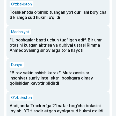
O‘zbekiston
Toshkentda o‘pirilib tushgan yo‘l qurilishi bo‘yicha
6 kishiga sud hukmi o‘qildi
Madaniyat
“U boshqalar baxti uchun tug‘ilgan edi”. Bir umr
otasini kutgan aktrisa va dublyaj ustasi Rimma
Ahmedovaning sinovlarga to‘la hayoti
Dunyo
“Biroz sekinlashish kerak”. Mutaxassislar
insoniyat sun’iy intellektni boshqara olmay
qolishidan xavotir bildirdi
O‘zbekiston
Andijonda Tracker’ga 21 nafar bog‘cha bolasini
joylab, YTH sodir etgan ayolga sud hukmi o‘qildi