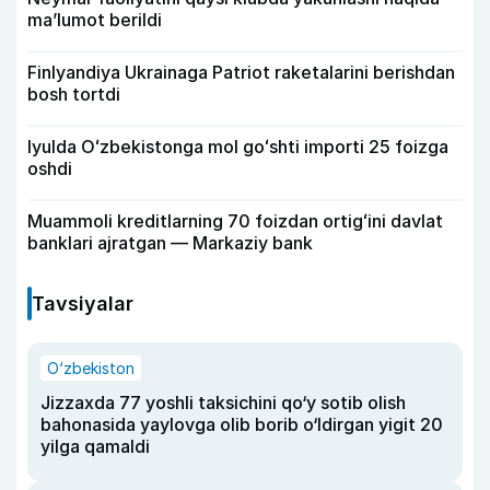
ma’lumot berildi
Finlyandiya Ukrainaga Patriot raketalarini berishdan
bosh tortdi
Iyulda Oʻzbekistonga mol goʻshti importi 25 foizga
oshdi
Muammoli kreditlarning 70 foizdan ortigʻini davlat
banklari ajratgan — Markaziy bank
Tavsiyalar
O‘zbekiston
Jizzaxda 77 yoshli taksichini qo‘y sotib olish
bahonasida yaylovga olib borib o‘ldirgan yigit 20
yilga qamaldi