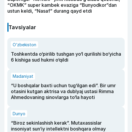
“OKMK” super kambek evaziga “Bunyodkor”dan
ustun keldi, “Nasaf” durang qayd etdi
Tavsiyalar
O‘zbekiston
Toshkentda o‘pirilib tushgan yo‘l qurilishi bo‘yicha
6 kishiga sud hukmi o‘qildi
Madaniyat
“U boshqalar baxti uchun tug‘ilgan edi”. Bir umr
otasini kutgan aktrisa va dublyaj ustasi Rimma
Ahmedovaning sinovlarga to‘la hayoti
Dunyo
“Biroz sekinlashish kerak”. Mutaxassislar
insoniyat sun’iy intellektni boshqara olmay