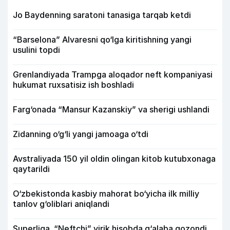
Jo Baydenning saratoni tanasiga tarqab ketdi
“Barselona” Alvaresni qo‘lga kiritishning yangi
usulini topdi
Grenlandiyada Trampga aloqador neft kompaniyasi
hukumat ruxsatisiz ish boshladi
Farg‘onada “Mansur Kazanskiy” va sherigi ushlandi
Zidanning o‘g‘li yangi jamoaga o‘tdi
Avstraliyada 150 yil oldin olingan kitob kutubxonaga
qaytarildi
O‘zbekistonda kasbiy mahorat bo‘yicha ilk milliy
tanlov g‘oliblari aniqlandi
Superliga. “Neftchi” yirik hisobda g‘alaba qozondi,