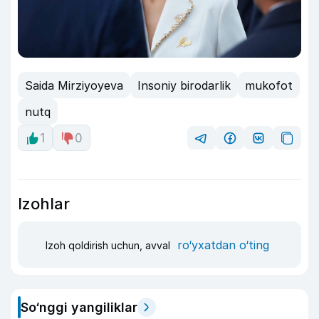
Saida Mirziyoyeva
Insoniy birodarlik
mukofot
nutq
1
0
Izohlar
ro‘yxatdan o‘ting
Izoh qoldirish uchun, avval
So‘nggi yangiliklar