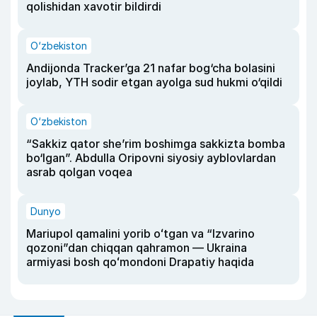
qolishidan xavotir bildirdi
O‘zbekiston
Andijonda Tracker’ga 21 nafar bog‘cha bolasini
joylab, YTH sodir etgan ayolga sud hukmi o‘qildi
O‘zbekiston
“Sakkiz qator she’rim boshimga sakkizta bomba
bo‘lgan”. Abdulla Oripovni siyosiy ayblovlardan
asrab qolgan voqea
Dunyo
Mariupol qamalini yorib oʻtgan va “Izvarino
qozoni”dan chiqqan qahramon — Ukraina
armiyasi bosh qoʻmondoni Drapatiy haqida