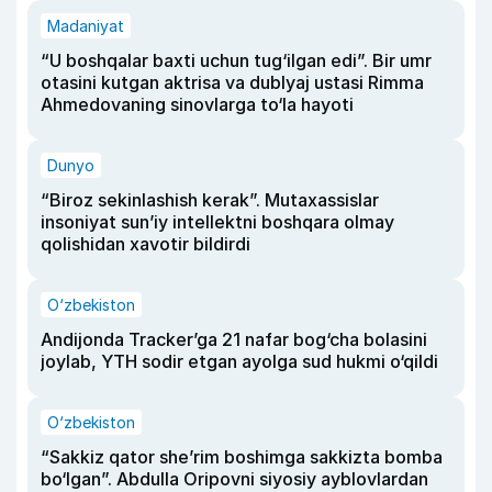
Madaniyat
“U boshqalar baxti uchun tug‘ilgan edi”. Bir umr
otasini kutgan aktrisa va dublyaj ustasi Rimma
Ahmedovaning sinovlarga to‘la hayoti
Dunyo
“Biroz sekinlashish kerak”. Mutaxassislar
insoniyat sun’iy intellektni boshqara olmay
qolishidan xavotir bildirdi
O‘zbekiston
Andijonda Tracker’ga 21 nafar bog‘cha bolasini
joylab, YTH sodir etgan ayolga sud hukmi o‘qildi
O‘zbekiston
“Sakkiz qator she’rim boshimga sakkizta bomba
bo‘lgan”. Abdulla Oripovni siyosiy ayblovlardan