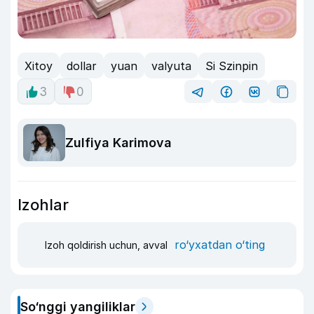
Xitoy
dollar
yuan
valyuta
Si Szinpin
3
0
Zulfiya Karimova
Izohlar
ro‘yxatdan o‘ting
Izoh qoldirish uchun, avval
So‘nggi yangiliklar