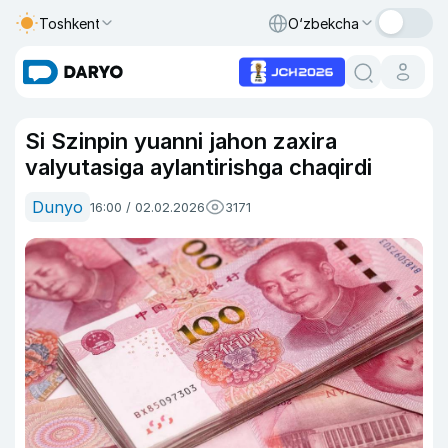
Toshkent
O‘zbekcha
Si Szinpin yuanni jahon zaxira
valyutasiga aylantirishga chaqirdi
Dunyo
16:00 / 02.02.2026
3171