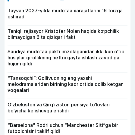
Tayvan 2027-yilda mudofaa xarajatlarini 16 foizga
oshiradi
Taniqli rejissyor Kristofer Nolan haqida ko‘pchilik
bilmaydigan 6 ta qiziqarli fakt
Saudiya mudofaa pakti imzolaganidan ikki kun o‘tib
husiylar qirollikning neftni qayta ishlash zavodiga
hujum qildi
“Tansoqchi”: Gollivudning eng yaxshi
melodramalaridan birining kadr ortida qolib ketgan
voqealari
O‘zbekiston va Qirg‘iziston pensiya to‘lovlari
bo‘yicha kelishuvga erishdi
“Barselona” Rodri uchun “Manchester Siti”ga bir
futbolchisini taklif qildi