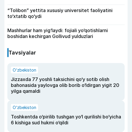
“Tolibon” yettita xususiy universitet faoliyatini
to‘xtatib qo‘ydi
Mashhurlar ham yig‘laydi: fojiali yo‘qotishlarni
boshidan kechirgan Gollivud yulduzlari
Tavsiyalar
O‘zbekiston
Jizzaxda 77 yoshli taksichini qo‘y sotib olish
bahonasida yaylovga olib borib o‘ldirgan yigit 20
yilga qamaldi
O‘zbekiston
Toshkentda o‘pirilib tushgan yo‘l qurilishi bo‘yicha
6 kishiga sud hukmi o‘qildi