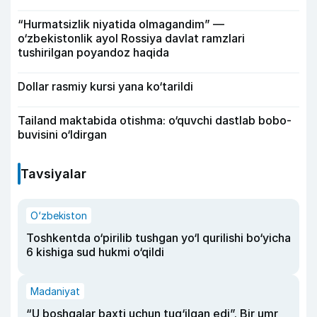
“Hurmatsizlik niyatida olmagandim” —
o‘zbekistonlik ayol Rossiya davlat ramzlari
tushirilgan poyandoz haqida
Dollar rasmiy kursi yana ko‘tarildi
Tailand maktabida otishma: o‘quvchi dastlab bobo-
buvisini o‘ldirgan
Tavsiyalar
O‘zbekiston
Toshkentda o‘pirilib tushgan yo‘l qurilishi bo‘yicha
6 kishiga sud hukmi o‘qildi
Madaniyat
“U boshqalar baxti uchun tug‘ilgan edi”. Bir umr