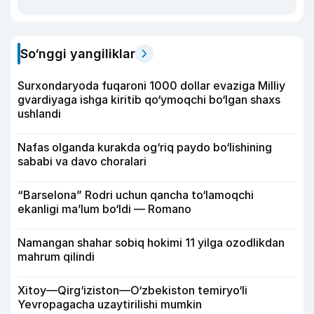
So‘nggi yangiliklar
Surxondaryoda fuqaroni 1000 dollar evaziga Milliy
gvardiyaga ishga kiritib qo‘ymoqchi bo‘lgan shaxs
ushlandi
Nafas olganda kurakda og‘riq paydo bo‘lishining
sababi va davo choralari
“Barselona” Rodri uchun qancha to‘lamoqchi
ekanligi ma’lum bo‘ldi — Romano
Namangan shahar sobiq hokimi 11 yilga ozodlikdan
mahrum qilindi
Xitoy—Qirg‘iziston—O‘zbekiston temiryo‘li
Yevropagacha uzaytirilishi mumkin