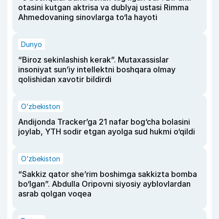
otasini kutgan aktrisa va dublyaj ustasi Rimma
Ahmedovaning sinovlarga to‘la hayoti
Dunyo
“Biroz sekinlashish kerak”. Mutaxassislar
insoniyat sun’iy intellektni boshqara olmay
qolishidan xavotir bildirdi
O‘zbekiston
Andijonda Tracker’ga 21 nafar bog‘cha bolasini
joylab, YTH sodir etgan ayolga sud hukmi o‘qildi
O‘zbekiston
“Sakkiz qator she’rim boshimga sakkizta bomba
bo‘lgan”. Abdulla Oripovni siyosiy ayblovlardan
asrab qolgan voqea