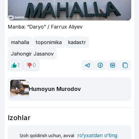
Manba: “Daryo” / Farrux Aliyev
mahalla
toponimika
kadastr
Jahongir Jasanov
1
0
Humoyun Murodov
Izohlar
ro‘yxatdan o‘ting
Izoh qoldirish uchun, avval