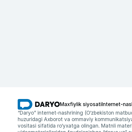
Maxfiylik siyosati
Internet-nas
“Daryo” internet-nashrining (O‘zbekiston matbuo
huzuridagi Axborot va ommaviy kommunikatsiyal
vositasi sifatida ro‘yxatga olingan. Matnli materi