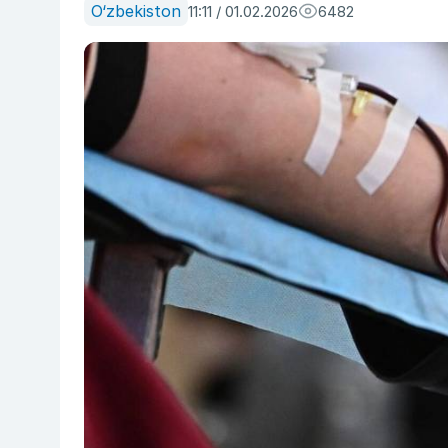
O‘zbekiston
11:11 / 01.02.2026
6482