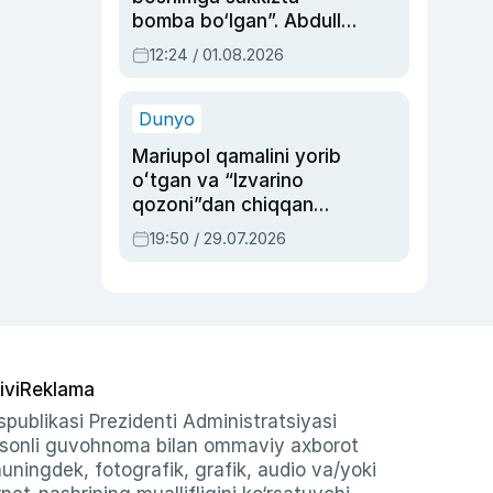
bomba bo‘lgan”. Abdulla
Oripovni siyosiy
12:24 / 01.08.2026
ayblovlardan asrab
qolgan voqea
Dunyo
Mariupol qamalini yorib
oʻtgan va “Izvarino
qozoni”dan chiqqan
qahramon — Ukraina
19:50 / 29.07.2026
armiyasi bosh
qoʻmondoni Drapatiy
haqida
ivi
Reklama
publikasi Prezidenti Administratsiyasi
-sonli guvohnoma bilan ommaviy axborot
shuningdek, fotografik, grafik, audio va/yoki