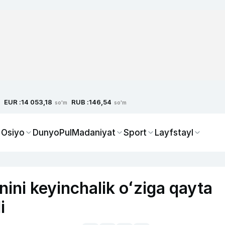
EUR :
RUB :
14 053,18
146,54
so'm
so'm
 Osiyo
Dunyo
Pul
Madaniyat
Sport
Layfstayl
ini keyinchalik oʻziga qayta
i