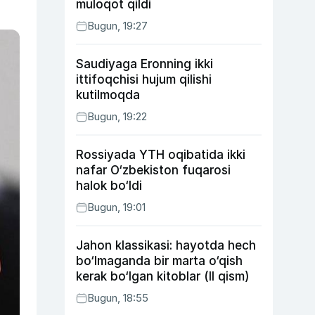
muloqot qildi
Bugun, 19:27
Saudiyaga Eronning ikki
ittifoqchisi hujum qilishi
kutilmoqda
Bugun, 19:22
Rossiyada YTH oqibatida ikki
nafar O‘zbekiston fuqarosi
halok bo‘ldi
Bugun, 19:01
Jahon klassikasi: hayotda hech
bo‘lmaganda bir marta o‘qish
kerak bo‘lgan kitoblar (II qism)
Bugun, 18:55