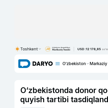
Toshkent
USD :
12 178,85
so'm
O‘zbekiston
Markaziy
O‘zbekistonda donor qon
quyish tartibi tasdiqland