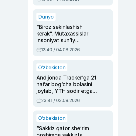
Ahmedovaning
sinovlarga to‘la hayoti
Dunyo
“Biroz sekinlashish
kerak”. Mutaxassislar
insoniyat sun’iy
intellektni boshqara
12:40 / 04.08.2026
olmay qolishidan xavotir
bildirdi
O‘zbekiston
Andijonda Tracker’ga 21
nafar bog‘cha bolasini
joylab, YTH sodir etgan
ayolga sud hukmi o‘qildi
23:41 / 03.08.2026
O‘zbekiston
“Sakkiz qator she’rim
boshimga sakkizta