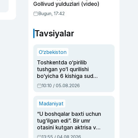
Gollivud yulduzlari (video)
Bugun, 17:42
Tavsiyalar
O‘zbekiston
Toshkentda o‘pirilib
tushgan yo‘l qurilishi
bo‘yicha 6 kishiga sud
hukmi o‘qildi
10:10 / 05.08.2026
Madaniyat
“U boshqalar baxti uchun
tug‘ilgan edi”. Bir umr
otasini kutgan aktrisa va
dublyaj ustasi Rimma
13:55 / 04.08.2026