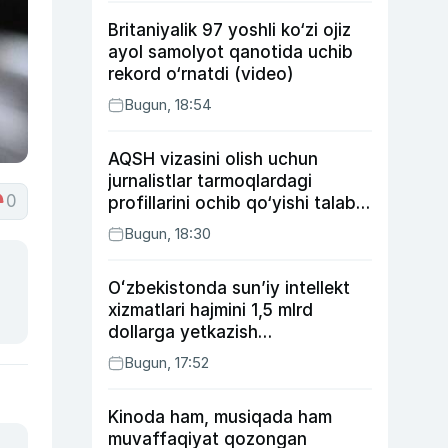
Britaniyalik 97 yoshli ko‘zi ojiz
ayol samolyot qanotida uchib
rekord o‘rnatdi (video)
Bugun, 18:54
AQSH vizasini olish uchun
jurnalistlar tarmoqlardagi
0
profillarini ochib qo‘yishi talab
etilishi mumkin
Bugun, 18:30
Oʻzbekistonda sunʼiy intellekt
xizmatlari hajmini 1,5 mlrd
dollarga yetkazish
rejalashtirilmoqda
Bugun, 17:52
Kinoda ham, musiqada ham
muvaffaqiyat qozongan