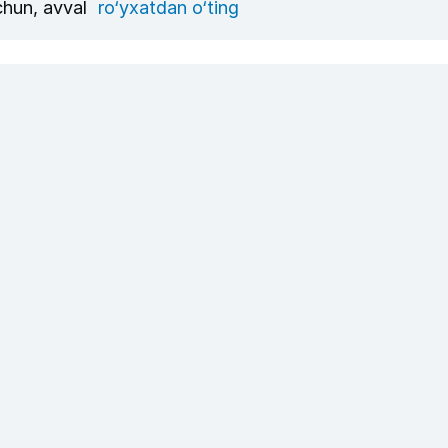
uchun, avval
ro‘yxatdan o‘ting