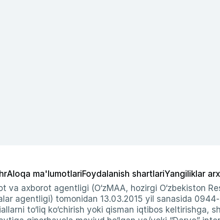
hr
Aloqa ma'lumotlari
Foydalanish shartlari
Yangiliklar arx
t va axborot agentligi (O‘zMAA, hozirgi O‘zbekiston Res
ar agentligi) tomonidan 13.03.2015 yil sanasida 0944
allarni to‘liq ko‘chirish yoki qisman iqtibos keltirishga, 