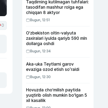
Taqdirning kutilmagan tuhfalari:
tasodifan mashhur rolga ega
chiqqan 8 aktyor
Bugun, 12:51
0
O‘zbekiston oltin-valyuta
zaxiralari iyulda qariyb 590 mln
dollarga oshdi
Bugun, 12:34
Aka-uka Teytlarni garov
evaziga ozod etish soʻraldi
Bugun, 12:30
Hovuzda cho‘milish paytida
yuqtirib olish mumkin bo‘lgan 5
xil kasallik
Bugun, 12:00