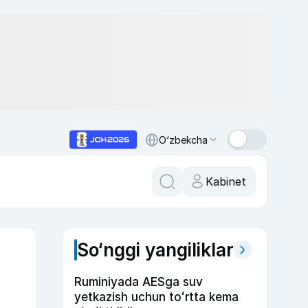
O‘zbekcha
Kabinet
So‘nggi yangiliklar
Ruminiyada AESga suv
yetkazish uchun toʻrtta kema