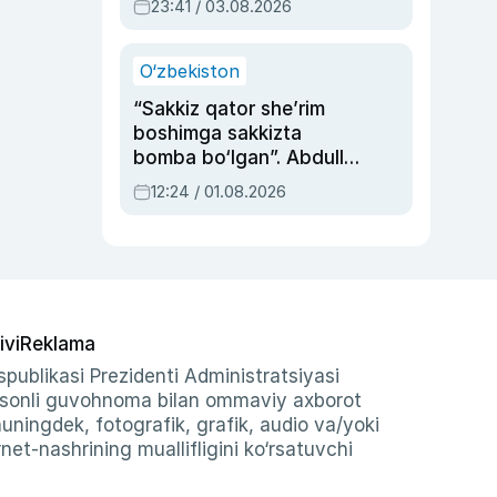
23:41 / 03.08.2026
O‘zbekiston
“Sakkiz qator she’rim
boshimga sakkizta
bomba bo‘lgan”. Abdulla
Oripovni siyosiy
12:24 / 01.08.2026
ayblovlardan asrab
qolgan voqea
ivi
Reklama
publikasi Prezidenti Administratsiyasi
-sonli guvohnoma bilan ommaviy axborot
shuningdek, fotografik, grafik, audio va/yoki
et-nashrining muallifligini ko‘rsatuvchi