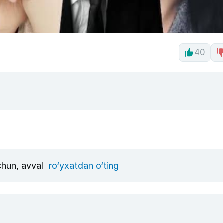
40
uchun, avval
ro‘yxatdan o‘ting