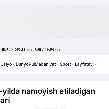
EUR :
RUB :
14 053,18
146,54
so'm
so'm
 Osiyo
Dunyo
Pul
Madaniyat
Sport
Layfstayl
yilda namoyish etiladigan
ari