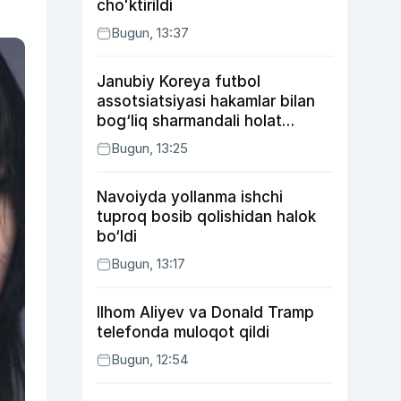
choʻktirildi
Bugun, 13:37
Janubiy Koreya futbol
assotsiatsiyasi hakamlar bilan
bog‘liq sharmandali holat
bo‘yicha bayonot berdi
Bugun, 13:25
Navoiyda yollanma ishchi
tuproq bosib qolishidan halok
bo‘ldi
Bugun, 13:17
Ilhom Aliyev va Donald Tramp
telefonda muloqot qildi
Bugun, 12:54