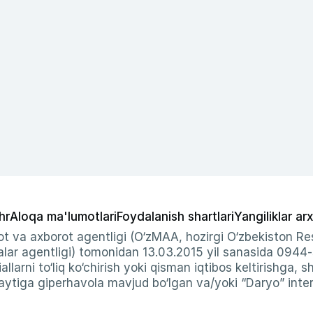
hr
Aloqa ma'lumotlari
Foydalanish shartlari
Yangiliklar arx
t va axborot agentligi (O‘zMAA, hozirgi O‘zbekiston Res
ar agentligi) tomonidan 13.03.2015 yil sanasida 0944
allarni to‘liq ko‘chirish yoki qisman iqtibos keltirishga, 
ytiga giperhavola mavjud bo‘lgan va/yoki “Daryo” intern