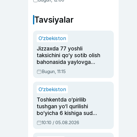
Tavsiyalar
O‘zbekiston
Jizzaxda 77 yoshli
taksichini qo‘y sotib olish
bahonasida yaylovga
olib borib o‘ldirgan yigit
Bugun, 11:15
20 yilga qamaldi
O‘zbekiston
Toshkentda o‘pirilib
tushgan yo‘l qurilishi
bo‘yicha 6 kishiga sud
hukmi o‘qildi
10:10 / 05.08.2026