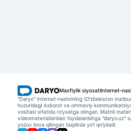
Maxfiylik siyosati
Internet-nas
“Daryo” internet-nashrining (O‘zbekiston matbuo
huzuridagi Axborot va ommaviy kommunikatsiyal
vositasi sifatida ro‘yxatga olingan. Matnli materi
videomateriallaridan foydalanishga “daryo.uz” sa
yozuv ilova qilingan taqdirda yo‘l qo‘yiladi.