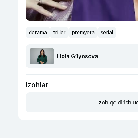
dorama
triller
premyera
serial
Hilola G‘iyosova
Izohlar
Izoh qoldirish 