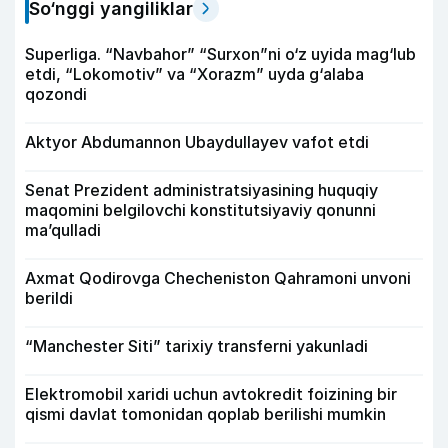
So‘nggi yangiliklar
Superliga. “Navbahor” “Surxon”ni o‘z uyida mag‘lub
etdi, “Lokomotiv” va “Xorazm” uyda g‘alaba
qozondi
Aktyor Abdu­mannon Ubaydullayev vafot etdi
Senat Prezident administratsiyasining huquqiy
maqomini belgilovchi konstitutsiyaviy qonunni
ma’qulladi
Axmat Qodirovga Checheniston Qahramoni unvoni
berildi
“Manchester Siti” tarixiy transferni yakunladi
Elektromobil xaridi uchun avtokredit foizining bir
qismi davlat tomonidan qoplab berilishi mumkin