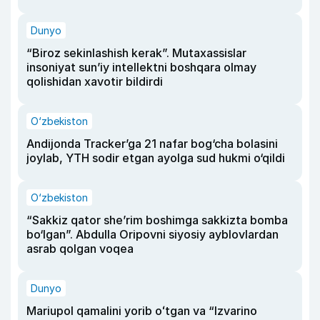
Dunyo
“Biroz sekinlashish kerak”. Mutaxassislar
insoniyat sun’iy intellektni boshqara olmay
qolishidan xavotir bildirdi
O‘zbekiston
Andijonda Tracker’ga 21 nafar bog‘cha bolasini
joylab, YTH sodir etgan ayolga sud hukmi o‘qildi
O‘zbekiston
“Sakkiz qator she’rim boshimga sakkizta bomba
bo‘lgan”. Abdulla Oripovni siyosiy ayblovlardan
asrab qolgan voqea
Dunyo
Mariupol qamalini yorib oʻtgan va “Izvarino