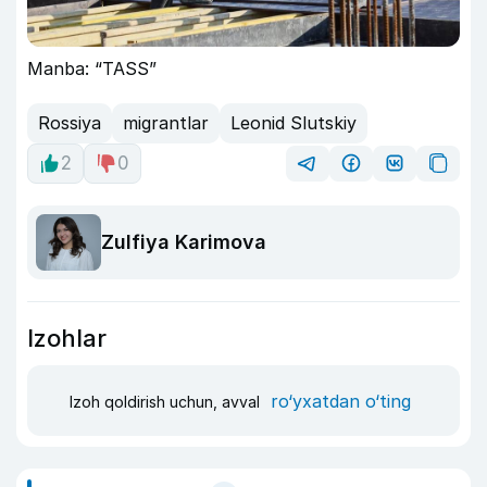
Manba: “TASS”
Rossiya
migrantlar
Leonid Slutskiy
2
0
Zulfiya Karimova
Izohlar
ro‘yxatdan o‘ting
Izoh qoldirish uchun, avval