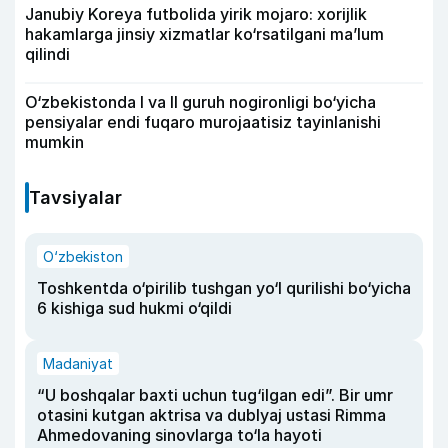
Janubiy Koreya futbolida yirik mojaro: xorijlik
hakamlarga jinsiy xizmatlar ko‘rsatilgani ma’lum
qilindi
O‘zbekistonda I va II guruh nogironligi bo‘yicha
pensiyalar endi fuqaro murojaatisiz tayinlanishi
mumkin
Tavsiyalar
O‘zbekiston
Toshkentda o‘pirilib tushgan yo‘l qurilishi bo‘yicha
6 kishiga sud hukmi o‘qildi
Madaniyat
“U boshqalar baxti uchun tug‘ilgan edi”. Bir umr
otasini kutgan aktrisa va dublyaj ustasi Rimma
Ahmedovaning sinovlarga to‘la hayoti