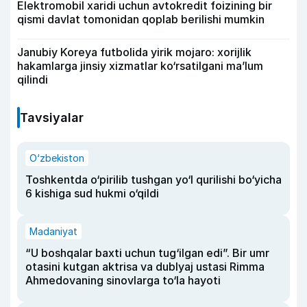
Elektromobil xaridi uchun avtokredit foizining bir
qismi davlat tomonidan qoplab berilishi mumkin
Janubiy Koreya futbolida yirik mojaro: xorijlik
hakamlarga jinsiy xizmatlar ko‘rsatilgani ma’lum
qilindi
Tavsiyalar
O‘zbekiston
Toshkentda o‘pirilib tushgan yo‘l qurilishi bo‘yicha
6 kishiga sud hukmi o‘qildi
Madaniyat
“U boshqalar baxti uchun tug‘ilgan edi”. Bir umr
otasini kutgan aktrisa va dublyaj ustasi Rimma
Ahmedovaning sinovlarga to‘la hayoti