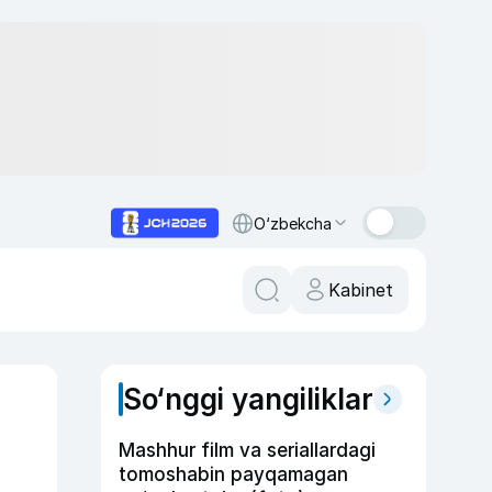
O‘zbekcha
Kabinet
So‘nggi yangiliklar
Mashhur film va seriallardagi
tomoshabin payqamagan