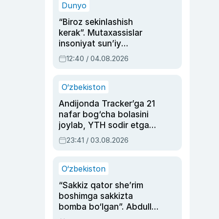
Dunyo
“Biroz sekinlashish
kerak”. Mutaxassislar
insoniyat sun’iy
intellektni boshqara
12:40 / 04.08.2026
olmay qolishidan xavotir
bildirdi
O‘zbekiston
Andijonda Tracker’ga 21
nafar bog‘cha bolasini
joylab, YTH sodir etgan
ayolga sud hukmi o‘qildi
23:41 / 03.08.2026
O‘zbekiston
“Sakkiz qator she’rim
boshimga sakkizta
bomba bo‘lgan”. Abdulla
Oripovni siyosiy