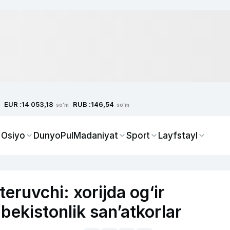
EUR :
RUB :
14 053,18
146,54
so'm
so'm
 Osiyo
Dunyo
Pul
Madaniyat
Sport
Layfstayl
teruvchi: xorijda og‘ir
zbekistonlik san’atkorlar