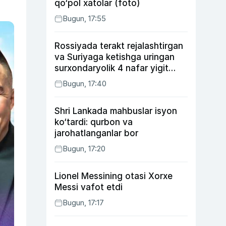
qo‘pol xatolar (foto)
Bugun, 17:55
Rossiyada terakt rejalashtirgan
va Suriyaga ketishga uringan
surxondaryolik 4 nafar yigit
qamaldi
Bugun, 17:40
Shri Lankada mahbuslar isyon
ko‘tardi: qurbon va
jarohatlanganlar bor
Bugun, 17:20
Lionel Messining otasi Xorxe
Messi vafot etdi
Bugun, 17:17