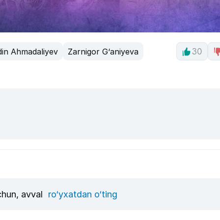
ddin Ahmadaliyev
Zarnigor G‘aniyeva
30
uchun, avval
ro‘yxatdan o‘ting