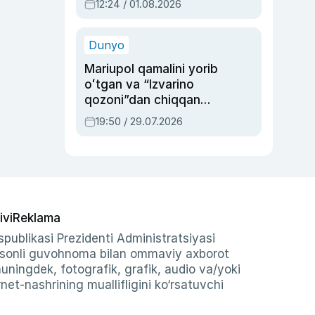
12:24 / 01.08.2026
ayblovlardan asrab
qolgan voqea
Dunyo
Mariupol qamalini yorib
oʻtgan va “Izvarino
qozoni”dan chiqqan
qahramon — Ukraina
19:50 / 29.07.2026
armiyasi bosh
qoʻmondoni Drapatiy
haqida
ivi
Reklama
publikasi Prezidenti Administratsiyasi
-sonli guvohnoma bilan ommaviy axborot
shuningdek, fotografik, grafik, audio va/yoki
et-nashrining muallifligini ko‘rsatuvchi