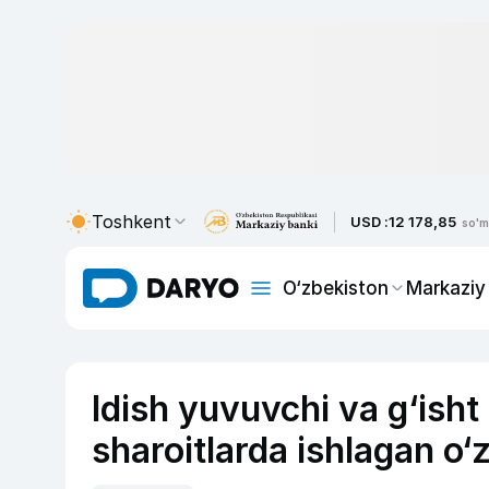
Toshkent
USD :
12 178,85
so'm
O‘zbekiston
Markaziy
Idish yuvuvchi va g‘isht 
sharoitlarda ishlagan o‘