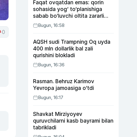
Faqat ovqatdan emas: qorin
sohasida yog‘ to‘planishiga
sabab bo‘luvchi oltita zararli
odat
Bugun, 16:58
0
AQSH sudi Trampning Oq uyda
400 mln dollarlik bal zali
qurishini blokladi
Bugun, 16:36
Rasman. Behruz Karimov
Yevropa jamoasiga o‘tdi
Bugun, 16:17
Shavkat Mirziyoyev
quruvchilarni kasb bayrami bilan
tabrikladi
Bugun, 16:04