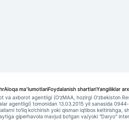
hr
Aloqa ma'lumotlari
Foydalanish shartlari
Yangiliklar arx
t va axborot agentligi (O‘zMAA, hozirgi O‘zbekiston Res
ar agentligi) tomonidan 13.03.2015 yil sanasida 0944
allarni to‘liq ko‘chirish yoki qisman iqtibos keltirishga, 
ytiga giperhavola mavjud bo‘lgan va/yoki “Daryo” intern