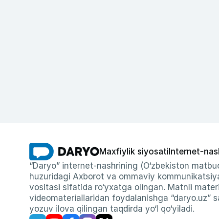
Maxfiylik siyosati
Internet-nas
“Daryo” internet-nashrining (O‘zbekiston matbuo
huzuridagi Axborot va ommaviy kommunikatsiyal
vositasi sifatida ro‘yxatga olingan. Matnli materi
videomateriallaridan foydalanishga “daryo.uz” sa
yozuv ilova qilingan taqdirda yo‘l qo‘yiladi.