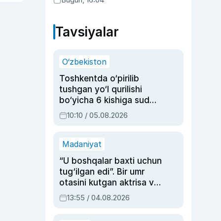
Tavsiyalar
O‘zbekiston
Toshkentda o‘pirilib
tushgan yo‘l qurilishi
bo‘yicha 6 kishiga sud
hukmi o‘qildi
10:10 / 05.08.2026
Madaniyat
“U boshqalar baxti uchun
tug‘ilgan edi”. Bir umr
otasini kutgan aktrisa va
dublyaj ustasi Rimma
13:55 / 04.08.2026
Ahmedovaning
sinovlarga to‘la hayoti