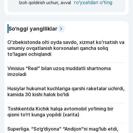
ro‘yxatdan o‘ting
Izoh qoldirish uchun, avval
So‘nggi yangiliklar
Oʻzbekistonda olti oyda savdo, xizmat koʻrsatish va
umumiy ovqatlanish korxonalari qancha soliq
toʻlagani ochiqlandi
Vinisius “Real” bilan uzoq muddatli shartnoma
imzoladi
Husiylar hukumat kuchlariga qarshi raketalar uchirdi,
kamida 30 kishi halok bo‘ldi
Toshkentda Kichik halqa avtomobil yo‘lining bir
qismi to‘rt kunga yopildi (xarita)
Superliga. “So‘g‘diyona” “Andijon”ni mag‘lub etdi,