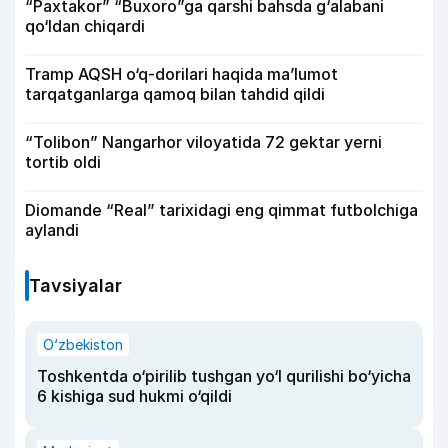
“Paxtakor” “Buxoro”ga qarshi bahsda g‘alabani
qo‘ldan chiqardi
Tramp AQSH o‘q-dorilari haqida ma’lumot
tarqatganlarga qamoq bilan tahdid qildi
“Tolibon” Nangarhor viloyatida 72 gektar yerni
tortib oldi
Diomande “Real” tarixidagi eng qimmat futbolchiga
aylandi
Tavsiyalar
O‘zbekiston
Toshkentda o‘pirilib tushgan yo‘l qurilishi bo‘yicha
6 kishiga sud hukmi o‘qildi