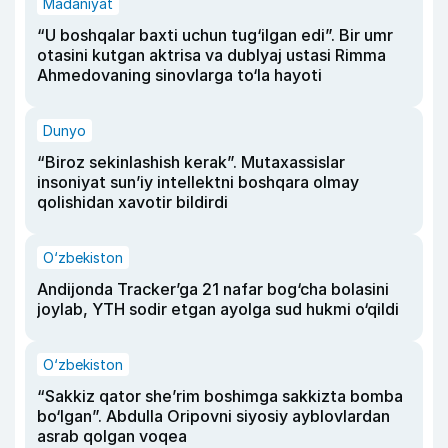
Madaniyat
“U boshqalar baxti uchun tug‘ilgan edi”. Bir umr
otasini kutgan aktrisa va dublyaj ustasi Rimma
Ahmedovaning sinovlarga to‘la hayoti
Dunyo
“Biroz sekinlashish kerak”. Mutaxassislar
insoniyat sun’iy intellektni boshqara olmay
qolishidan xavotir bildirdi
O‘zbekiston
Andijonda Tracker’ga 21 nafar bog‘cha bolasini
joylab, YTH sodir etgan ayolga sud hukmi o‘qildi
O‘zbekiston
“Sakkiz qator she’rim boshimga sakkizta bomba
bo‘lgan”. Abdulla Oripovni siyosiy ayblovlardan
asrab qolgan voqea