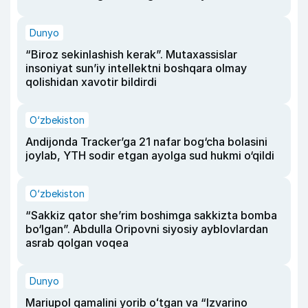
Dunyo
“Biroz sekinlashish kerak”. Mutaxassislar
insoniyat sun’iy intellektni boshqara olmay
qolishidan xavotir bildirdi
O‘zbekiston
Andijonda Tracker’ga 21 nafar bog‘cha bolasini
joylab, YTH sodir etgan ayolga sud hukmi o‘qildi
O‘zbekiston
“Sakkiz qator she’rim boshimga sakkizta bomba
bo‘lgan”. Abdulla Oripovni siyosiy ayblovlardan
asrab qolgan voqea
Dunyo
Mariupol qamalini yorib oʻtgan va “Izvarino