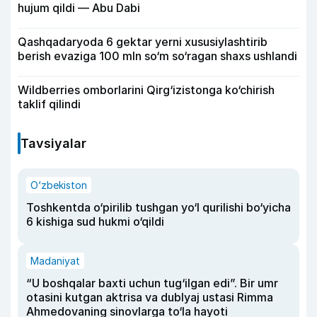
hujum qildi — Abu Dabi
Qashqadaryoda 6 gektar yerni xususiylashtirib
berish evaziga 100 mln so‘m so‘ragan shaxs ushlandi
Wildberries omborlarini Qirg‘izistonga ko‘chirish
taklif qilindi
Tavsiyalar
O‘zbekiston
Toshkentda o‘pirilib tushgan yo‘l qurilishi bo‘yicha
6 kishiga sud hukmi o‘qildi
Madaniyat
“U boshqalar baxti uchun tug‘ilgan edi”. Bir umr
otasini kutgan aktrisa va dublyaj ustasi Rimma
Ahmedovaning sinovlarga to‘la hayoti