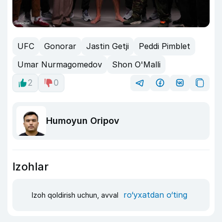
UFC
Gonorar
Jastin Getji
Peddi Pimblet
Umar Nurmagomedov
Shon O'Malli
2
0
Humoyun Oripov
Izohlar
ro‘yxatdan o‘ting
Izoh qoldirish uchun, avval