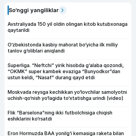
So‘nggi yangiliklar
Avstraliyada 150 yil oldin olingan kitob kutubxonaga
qaytarildi
O‘zbekistonda kasbiy mahorat bo‘yicha ilk milliy
tanlov g‘oliblari aniqlandi
Superliga. “Neftchi” yirik hisobda g‘alaba qozondi,
“OKMK” super kambek evaziga “Bunyodkor”dan
ustun keldi, “Nasaf” durang qayd etdi
Moskvada reysga kechikkan yo‘lovchilar samolyotni
uchish-qo‘nish yo‘lagida to‘xtatishga urindi (video)
Flik “Barselona”ning ikki futbolchisiga chiqish
eshiklarini ko‘rsatdi
Eron Hormuzda BAA yonilg‘i kemasiga raketa bilan