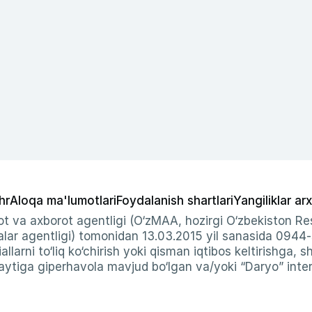
hr
Aloqa ma'lumotlari
Foydalanish shartlari
Yangiliklar arx
t va axborot agentligi (O‘zMAA, hozirgi O‘zbekiston Res
ar agentligi) tomonidan 13.03.2015 yil sanasida 0944
allarni to‘liq ko‘chirish yoki qisman iqtibos keltirishga, 
ytiga giperhavola mavjud bo‘lgan va/yoki “Daryo” intern