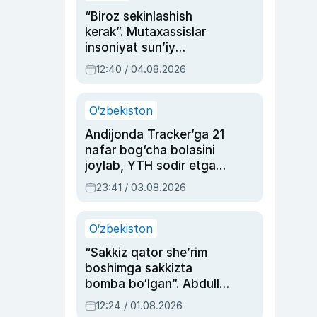
“Biroz sekinlashish
kerak”. Mutaxassislar
insoniyat sun’iy
intellektni boshqara
12:40 / 04.08.2026
olmay qolishidan xavotir
bildirdi
O‘zbekiston
Andijonda Tracker’ga 21
nafar bog‘cha bolasini
joylab, YTH sodir etgan
ayolga sud hukmi o‘qildi
23:41 / 03.08.2026
O‘zbekiston
“Sakkiz qator she’rim
boshimga sakkizta
bomba bo‘lgan”. Abdulla
Oripovni siyosiy
12:24 / 01.08.2026
ayblovlardan asrab