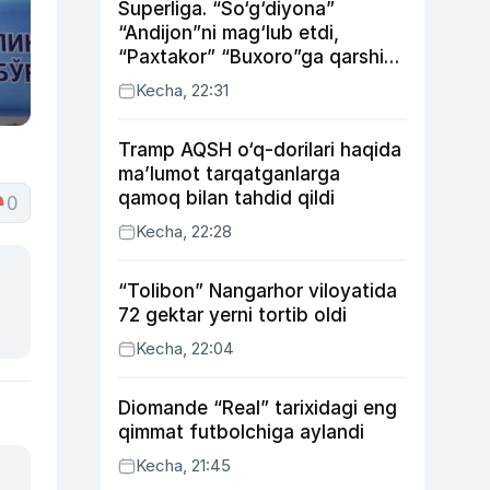
Superliga. “So‘g‘diyona”
“Andijon”ni mag‘lub etdi,
“Paxtakor” “Buxoro”ga qarshi
bahsda g‘alabani qo‘ldan
Kecha, 22:31
chiqardi
Tramp AQSH o‘q-dorilari haqida
ma’lumot tarqatganlarga
qamoq bilan tahdid qildi
0
Kecha, 22:28
“Tolibon” Nangarhor viloyatida
72 gektar yerni tortib oldi
Kecha, 22:04
Diomande “Real” tarixidagi eng
qimmat futbolchiga aylandi
Kecha, 21:45