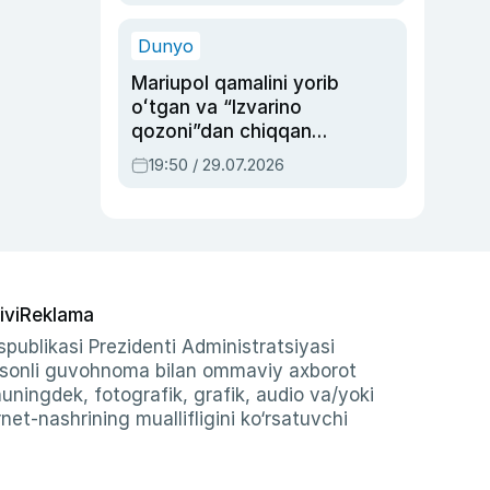
qolgan voqea
Dunyo
Mariupol qamalini yorib
oʻtgan va “Izvarino
qozoni”dan chiqqan
qahramon — Ukraina
19:50 / 29.07.2026
armiyasi bosh
qoʻmondoni Drapatiy
haqida
ivi
Reklama
publikasi Prezidenti Administratsiyasi
-sonli guvohnoma bilan ommaviy axborot
shuningdek, fotografik, grafik, audio va/yoki
et-nashrining muallifligini ko‘rsatuvchi