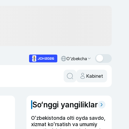
O‘zbekcha
Kabinet
So‘nggi yangiliklar
Oʻzbekistonda olti oyda savdo,
xizmat koʻrsatish va umumiy