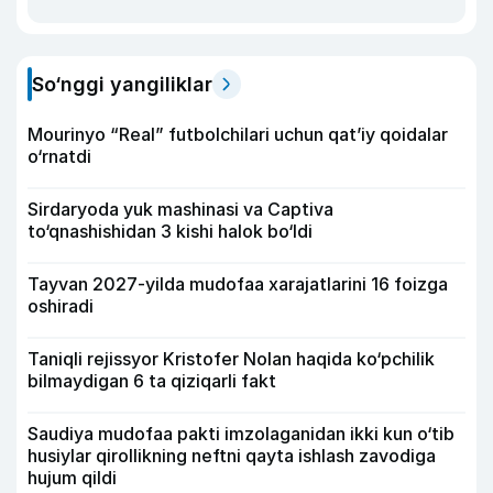
So‘nggi yangiliklar
Mourinyo “Real” futbolchilari uchun qat’iy qoidalar
o‘rnatdi
Sirdaryoda yuk mashinasi va Captiva
to‘qnashishidan 3 kishi halok bo‘ldi
Tayvan 2027-yilda mudofaa xarajatlarini 16 foizga
oshiradi
Taniqli rejissyor Kristofer Nolan haqida ko‘pchilik
bilmaydigan 6 ta qiziqarli fakt
Saudiya mudofaa pakti imzolaganidan ikki kun o‘tib
husiylar qirollikning neftni qayta ishlash zavodiga
hujum qildi