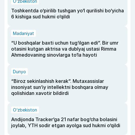
O‘zbekiston
Toshkentda o‘pirilib tushgan yo‘l qurilishi bo‘yicha
6 kishiga sud hukmi o‘qildi
Madaniyat
“U boshqalar baxti uchun tug‘ilgan edi”. Bir umr
otasini kutgan aktrisa va dublyaj ustasi Rimma
Ahmedovaning sinovlarga to‘la hayoti
Dunyo
“Biroz sekinlashish kerak”. Mutaxassislar
insoniyat sun’iy intellektni boshqara olmay
qolishidan xavotir bildirdi
O‘zbekiston
Andijonda Tracker’ga 21 nafar bog‘cha bolasini
joylab, YTH sodir etgan ayolga sud hukmi o‘qildi