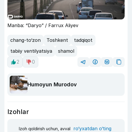
Manba: “Daryo” / Farrux Aliyev
chang-to‘zon
Toshkent
tadqiqot
tabiiy ventilyatsiya
shamol
2
0
Humoyun Murodov
Izohlar
ro‘yxatdan o‘ting
Izoh qoldirish uchun, avval