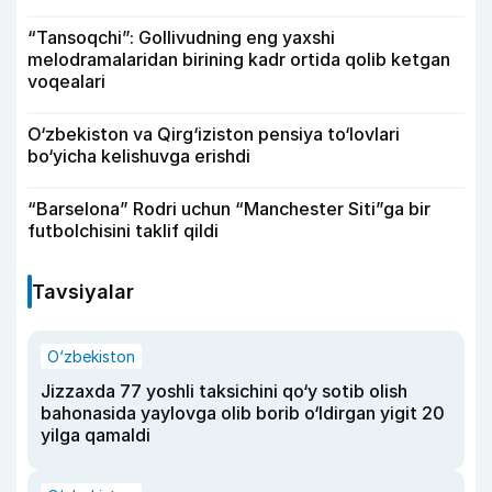
“Tansoqchi”: Gollivudning eng yaxshi
melodramalaridan birining kadr ortida qolib ketgan
voqealari
O‘zbekiston va Qirg‘iziston pensiya to‘lovlari
bo‘yicha kelishuvga erishdi
“Barselona” Rodri uchun “Manchester Siti”ga bir
futbolchisini taklif qildi
Tavsiyalar
O‘zbekiston
Jizzaxda 77 yoshli taksichini qo‘y sotib olish
bahonasida yaylovga olib borib o‘ldirgan yigit 20
yilga qamaldi