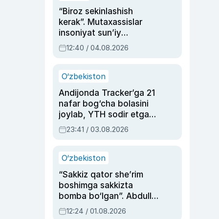
“Biroz sekinlashish
kerak”. Mutaxassislar
insoniyat sun’iy
intellektni boshqara
12:40 / 04.08.2026
olmay qolishidan xavotir
bildirdi
O‘zbekiston
Andijonda Tracker’ga 21
nafar bog‘cha bolasini
joylab, YTH sodir etgan
ayolga sud hukmi o‘qildi
23:41 / 03.08.2026
O‘zbekiston
“Sakkiz qator she’rim
boshimga sakkizta
bomba bo‘lgan”. Abdulla
Oripovni siyosiy
12:24 / 01.08.2026
ayblovlardan asrab