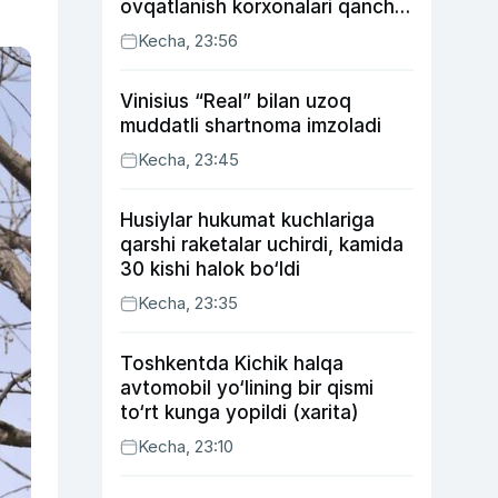
ovqatlanish korxonalari qancha
soliq toʻlagani ochiqlandi
Kecha, 23:56
Vinisius “Real” bilan uzoq
muddatli shartnoma imzoladi
Kecha, 23:45
Husiylar hukumat kuchlariga
qarshi raketalar uchirdi, kamida
30 kishi halok bo‘ldi
Kecha, 23:35
Toshkentda Kichik halqa
avtomobil yo‘lining bir qismi
to‘rt kunga yopildi (xarita)
Kecha, 23:10