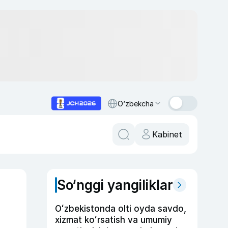
O‘zbekcha
Kabinet
So‘nggi yangiliklar
Oʻzbekistonda olti oyda savdo,
xizmat koʻrsatish va umumiy