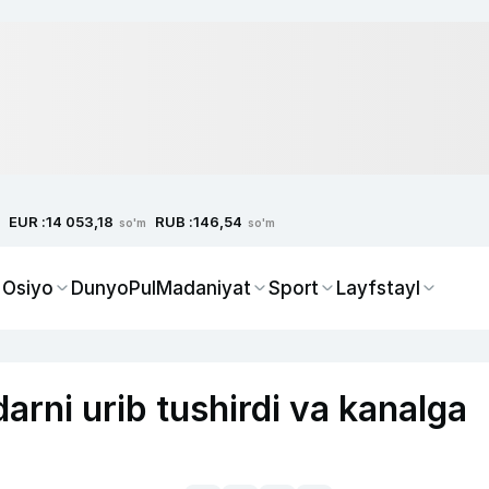
EUR :
RUB :
14 053,18
146,54
so'm
so'm
 Osiyo
Dunyo
Pul
Madaniyat
Sport
Layfstayl
arni urib tushirdi va kanalga