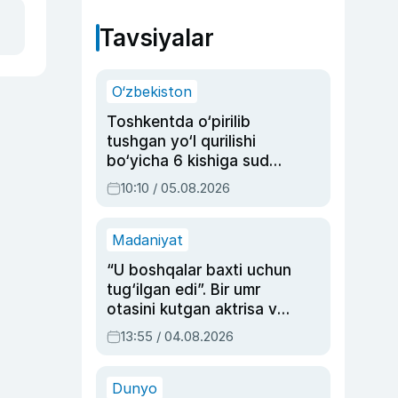
Tavsiyalar
O‘zbekiston
Toshkentda o‘pirilib
tushgan yo‘l qurilishi
bo‘yicha 6 kishiga sud
hukmi o‘qildi
10:10 / 05.08.2026
Madaniyat
“U boshqalar baxti uchun
tug‘ilgan edi”. Bir umr
otasini kutgan aktrisa va
dublyaj ustasi Rimma
13:55 / 04.08.2026
Ahmedovaning
sinovlarga to‘la hayoti
Dunyo