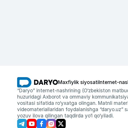
Maxfiylik siyosati
Internet-nas
“Daryo” internet-nashrining (O‘zbekiston matbuo
huzuridagi Axborot va ommaviy kommunikatsiyal
vositasi sifatida ro‘yxatga olingan. Matnli materi
videomateriallaridan foydalanishga “daryo.uz” sa
yozuv ilova qilingan taqdirda yo‘l qo‘yiladi.