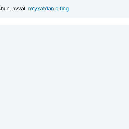
uchun, avval
ro‘yxatdan o‘ting