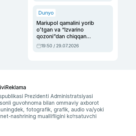
qolgan voqea
Dunyo
Mariupol qamalini yorib
oʻtgan va “Izvarino
qozoni”dan chiqqan
qahramon — Ukraina
19:50 / 29.07.2026
armiyasi bosh
qoʻmondoni Drapatiy
haqida
ivi
Reklama
publikasi Prezidenti Administratsiyasi
-sonli guvohnoma bilan ommaviy axborot
shuningdek, fotografik, grafik, audio va/yoki
et-nashrining muallifligini ko‘rsatuvchi