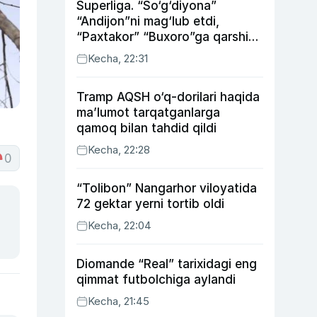
Superliga. “So‘g‘diyona”
“Andijon”ni mag‘lub etdi,
“Paxtakor” “Buxoro”ga qarshi
bahsda g‘alabani qo‘ldan
Kecha, 22:31
chiqardi
Tramp AQSH o‘q-dorilari haqida
ma’lumot tarqatganlarga
qamoq bilan tahdid qildi
Kecha, 22:28
0
“Tolibon” Nangarhor viloyatida
72 gektar yerni tortib oldi
Kecha, 22:04
Diomande “Real” tarixidagi eng
qimmat futbolchiga aylandi
Kecha, 21:45