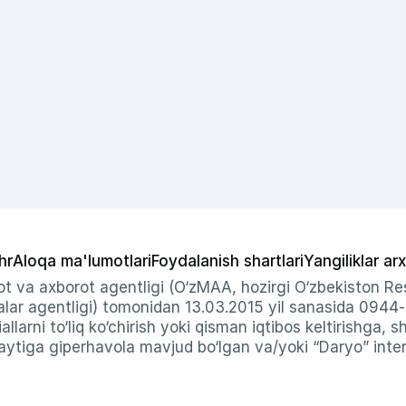
hr
Aloqa ma'lumotlari
Foydalanish shartlari
Yangiliklar arx
t va axborot agentligi (O‘zMAA, hozirgi O‘zbekiston Res
ar agentligi) tomonidan 13.03.2015 yil sanasida 0944
allarni to‘liq ko‘chirish yoki qisman iqtibos keltirishga, 
ytiga giperhavola mavjud bo‘lgan va/yoki “Daryo” intern