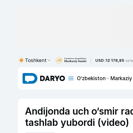
Toshkent
USD :
12 178,85
so'm
O‘zbekiston
Markaziy
Andijonda uch o‘smir rad
tashlab yubordi (video)