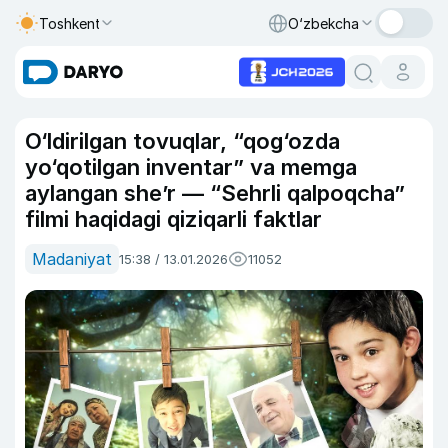
Toshkent
O‘zbekcha
O‘ldirilgan tovuqlar, “qog‘ozda
yo‘qotilgan inventar” va memga
aylangan she’r — “Sehrli qalpoqcha”
filmi haqidagi qiziqarli faktlar
Madaniyat
15:38 / 13.01.2026
11052