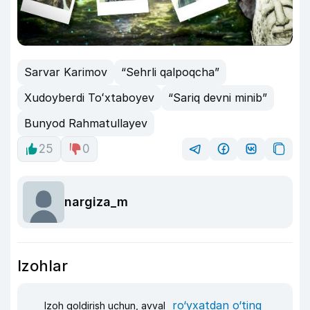
Sarvar Karimov
“Sehrli qalpoqcha”
Xudoyberdi Toʻxtaboyev
“Sariq devni minib”
Bunyod Rahmatullayev
25
0
nargiza_m
Izohlar
ro‘yxatdan o‘ting
Izoh qoldirish uchun, avval