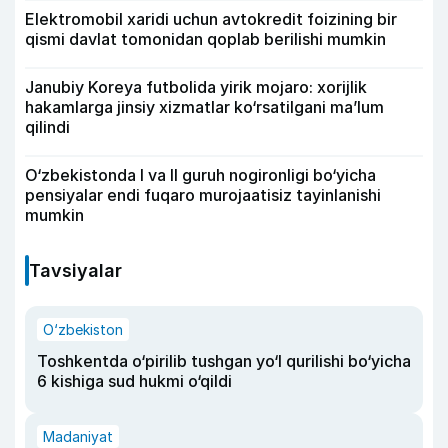
Elektromobil xaridi uchun avtokredit foizining bir
qismi davlat tomonidan qoplab berilishi mumkin
Janubiy Koreya futbolida yirik mojaro: xorijlik
hakamlarga jinsiy xizmatlar ko‘rsatilgani ma’lum
qilindi
O‘zbekistonda I va II guruh nogironligi bo‘yicha
pensiyalar endi fuqaro murojaatisiz tayinlanishi
mumkin
Tavsiyalar
O‘zbekiston
Toshkentda o‘pirilib tushgan yo‘l qurilishi bo‘yicha
6 kishiga sud hukmi o‘qildi
Madaniyat