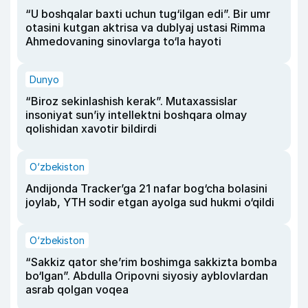
“U boshqalar baxti uchun tug‘ilgan edi”. Bir umr
otasini kutgan aktrisa va dublyaj ustasi Rimma
Ahmedovaning sinovlarga to‘la hayoti
Dunyo
“Biroz sekinlashish kerak”. Mutaxassislar
insoniyat sun’iy intellektni boshqara olmay
qolishidan xavotir bildirdi
O‘zbekiston
Andijonda Tracker’ga 21 nafar bog‘cha bolasini
joylab, YTH sodir etgan ayolga sud hukmi o‘qildi
O‘zbekiston
“Sakkiz qator she’rim boshimga sakkizta bomba
bo‘lgan”. Abdulla Oripovni siyosiy ayblovlardan
asrab qolgan voqea