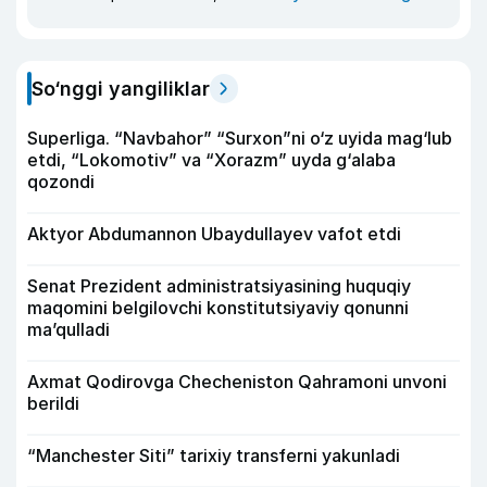
So‘nggi yangiliklar
Superliga. “Navbahor” “Surxon”ni o‘z uyida mag‘lub
etdi, “Lokomotiv” va “Xorazm” uyda g‘alaba
qozondi
Aktyor Abdu­mannon Ubaydullayev vafot etdi
Senat Prezident administratsiyasining huquqiy
maqomini belgilovchi konstitutsiyaviy qonunni
ma’qulladi
Axmat Qodirovga Checheniston Qahramoni unvoni
berildi
“Manchester Siti” tarixiy transferni yakunladi