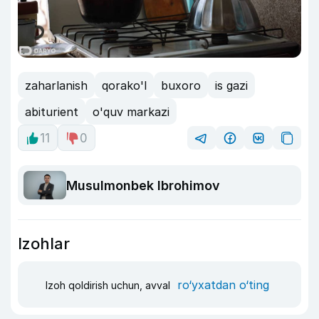
zaharlanish
qorako'l
buxoro
is gazi
abiturient
o'quv markazi
11
0
Musulmonbek Ibrohimov
Izohlar
ro‘yxatdan o‘ting
Izoh qoldirish uchun, avval