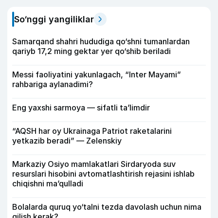
So‘nggi yangiliklar
Samarqand shahri hududiga qo‘shni tumanlardan
qariyb 17,2 ming gektar yer qo‘shib beriladi
Messi faoliyatini yakunlagach, “Inter Mayami”
rahbariga aylanadimi?
Eng yaxshi sarmoya — sifatli ta’limdir
“AQSH har oy Ukrainaga Patriot raketalarini
yetkazib beradi” — Zelenskiy
Markaziy Osiyo mamlakatlari Sirdaryoda suv
resurslari hisobini avtomatlashtirish rejasini ishlab
chiqishni ma’qulladi
Bolalarda quruq yo‘talni tezda davolash uchun nima
qilish kerak?