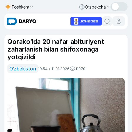
Toshkent
O‘zbekcha
Qorako‘lda 20 nafar abituriyent
zaharlanish bilan shifoxonaga
yotqizildi
O‘zbekiston
19:54 / 11.01.2026
11070