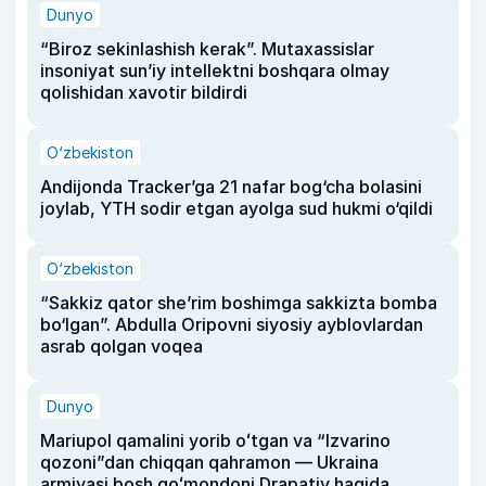
Dunyo
“Biroz sekinlashish kerak”. Mutaxassislar
insoniyat sun’iy intellektni boshqara olmay
qolishidan xavotir bildirdi
O‘zbekiston
Andijonda Tracker’ga 21 nafar bog‘cha bolasini
joylab, YTH sodir etgan ayolga sud hukmi o‘qildi
O‘zbekiston
“Sakkiz qator she’rim boshimga sakkizta bomba
bo‘lgan”. Abdulla Oripovni siyosiy ayblovlardan
asrab qolgan voqea
Dunyo
Mariupol qamalini yorib oʻtgan va “Izvarino
qozoni”dan chiqqan qahramon — Ukraina
armiyasi bosh qoʻmondoni Drapatiy haqida