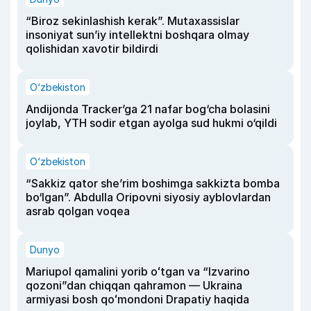
“Biroz sekinlashish kerak”. Mutaxassislar
insoniyat sun’iy intellektni boshqara olmay
qolishidan xavotir bildirdi
O‘zbekiston
Andijonda Tracker’ga 21 nafar bog‘cha bolasini
joylab, YTH sodir etgan ayolga sud hukmi o‘qildi
O‘zbekiston
“Sakkiz qator she’rim boshimga sakkizta bomba
bo‘lgan”. Abdulla Oripovni siyosiy ayblovlardan
asrab qolgan voqea
Dunyo
Mariupol qamalini yorib oʻtgan va “Izvarino
qozoni”dan chiqqan qahramon — Ukraina
armiyasi bosh qoʻmondoni Drapatiy haqida