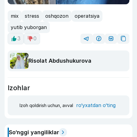
mix
stress
oshqozon
operatsiya
yutib yuborgan
3
0
Risolat Abdushukurova
Izohlar
ro‘yxatdan o‘ting
Izoh qoldirish uchun, avval
So‘nggi yangiliklar