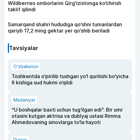
Wildberries omborlarini Qirg‘izistonga ko‘chirish
taklif qilindi
Samarqand shahri hududiga qo‘shni tumanlardan
qariyb 17,2 ming gektar yer qo‘shib beriladi
Tavsiyalar
O‘zbekiston
Toshkentda o‘pirilib tushgan yo‘l qurilishi bo‘yicha
6 kishiga sud hukmi o‘qildi
Madaniyat
“U boshqalar baxti uchun tug‘ilgan edi”. Bir umr
otasini kutgan aktrisa va dublyaj ustasi Rimma
Ahmedovaning sinovlarga to‘la hayoti
Dunyo