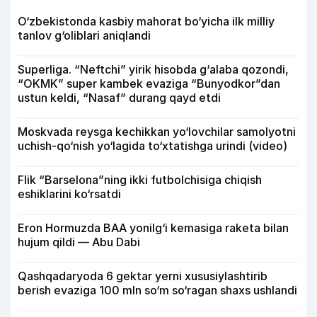
O‘zbekistonda kasbiy mahorat bo‘yicha ilk milliy
tanlov g‘oliblari aniqlandi
Superliga. “Neftchi” yirik hisobda g‘alaba qozondi,
“OKMK” super kambek evaziga “Bunyodkor”dan
ustun keldi, “Nasaf” durang qayd etdi
Moskvada reysga kechikkan yo‘lovchilar samolyotni
uchish-qo‘nish yo‘lagida to‘xtatishga urindi (video)
Flik “Barselona”ning ikki futbolchisiga chiqish
eshiklarini ko‘rsatdi
Eron Hormuzda BAA yonilg‘i kemasiga raketa bilan
hujum qildi — Abu Dabi
Qashqadaryoda 6 gektar yerni xususiylashtirib
berish evaziga 100 mln so‘m so‘ragan shaxs ushlandi