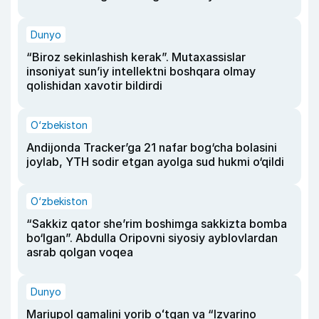
Dunyo
“Biroz sekinlashish kerak”. Mutaxassislar
insoniyat sun’iy intellektni boshqara olmay
qolishidan xavotir bildirdi
O‘zbekiston
Andijonda Tracker’ga 21 nafar bog‘cha bolasini
joylab, YTH sodir etgan ayolga sud hukmi o‘qildi
O‘zbekiston
“Sakkiz qator she’rim boshimga sakkizta bomba
bo‘lgan”. Abdulla Oripovni siyosiy ayblovlardan
asrab qolgan voqea
Dunyo
Mariupol qamalini yorib oʻtgan va “Izvarino