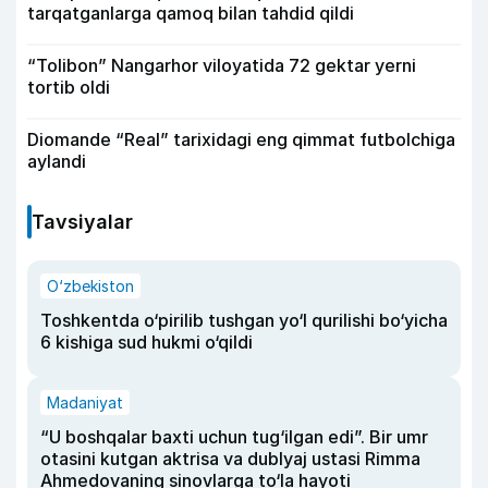
tarqatganlarga qamoq bilan tahdid qildi
“Tolibon” Nangarhor viloyatida 72 gektar yerni
tortib oldi
Diomande “Real” tarixidagi eng qimmat futbolchiga
aylandi
Tavsiyalar
O‘zbekiston
Toshkentda o‘pirilib tushgan yo‘l qurilishi bo‘yicha
6 kishiga sud hukmi o‘qildi
Madaniyat
“U boshqalar baxti uchun tug‘ilgan edi”. Bir umr
otasini kutgan aktrisa va dublyaj ustasi Rimma
Ahmedovaning sinovlarga to‘la hayoti