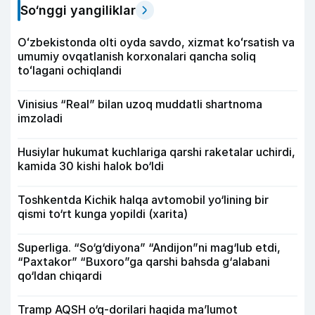
So‘nggi yangiliklar
Oʻzbekistonda olti oyda savdo, xizmat koʻrsatish va
umumiy ovqatlanish korxonalari qancha soliq
toʻlagani ochiqlandi
Vinisius “Real” bilan uzoq muddatli shartnoma
imzoladi
Husiylar hukumat kuchlariga qarshi raketalar uchirdi,
kamida 30 kishi halok bo‘ldi
Toshkentda Kichik halqa avtomobil yo‘lining bir
qismi to‘rt kunga yopildi (xarita)
Superliga. “So‘g‘diyona” “Andijon”ni mag‘lub etdi,
“Paxtakor” “Buxoro”ga qarshi bahsda g‘alabani
qo‘ldan chiqardi
Tramp AQSH o‘q-dorilari haqida ma’lumot