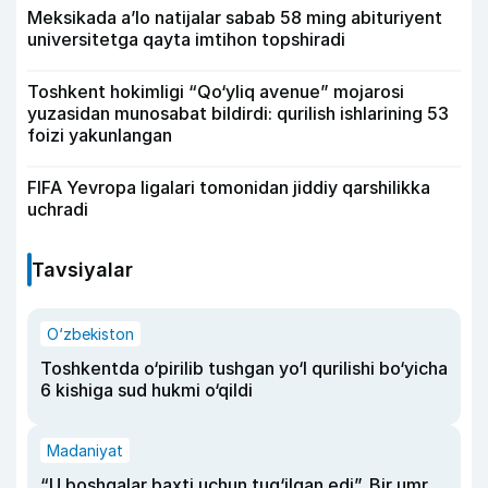
Meksikada a’lo natijalar sabab 58 ming abituriyent
universitetga qayta imtihon topshiradi
Toshkent hokimligi “Qo‘yliq avenue” mojarosi
yuzasidan munosabat bildirdi: qurilish ishlarining 53
foizi yakunlangan
FIFA Yevropa ligalari tomonidan jiddiy qarshilikka
uchradi
Tavsiyalar
O‘zbekiston
Toshkentda o‘pirilib tushgan yo‘l qurilishi bo‘yicha
6 kishiga sud hukmi o‘qildi
Madaniyat
“U boshqalar baxti uchun tug‘ilgan edi”. Bir umr