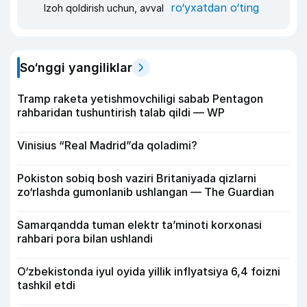
ro‘yxatdan o‘ting
Izoh qoldirish uchun, avval
So‘nggi yangiliklar
Tramp raketa yetishmovchiligi sabab Pentagon
rahbaridan tushuntirish talab qildi — WP
Vinisius “Real Madrid”da qoladimi?
Pokiston sobiq bosh vaziri Britaniyada qizlarni
zo‘rlashda gumonlanib ushlangan — The Guardian
Samarqandda tuman elektr ta’minoti korxonasi
rahbari pora bilan ushlandi
O‘zbekistonda iyul oyida yillik inflyatsiya 6,4 foizni
tashkil etdi