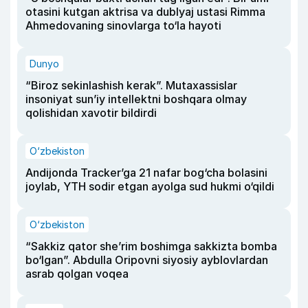
otasini kutgan aktrisa va dublyaj ustasi Rimma
Ahmedovaning sinovlarga to‘la hayoti
Dunyo
“Biroz sekinlashish kerak”. Mutaxassislar
insoniyat sun’iy intellektni boshqara olmay
qolishidan xavotir bildirdi
O‘zbekiston
Andijonda Tracker’ga 21 nafar bog‘cha bolasini
joylab, YTH sodir etgan ayolga sud hukmi o‘qildi
O‘zbekiston
“Sakkiz qator she’rim boshimga sakkizta bomba
bo‘lgan”. Abdulla Oripovni siyosiy ayblovlardan
asrab qolgan voqea