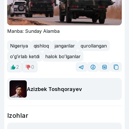
Manba: Sunday Alamba
Nigeriya
qishloq
jangarilar
qurollangan
oʻgʻirlab ketdi
halok boʻlganlar
2
0
Azizbek Toshqorayev
Izohlar