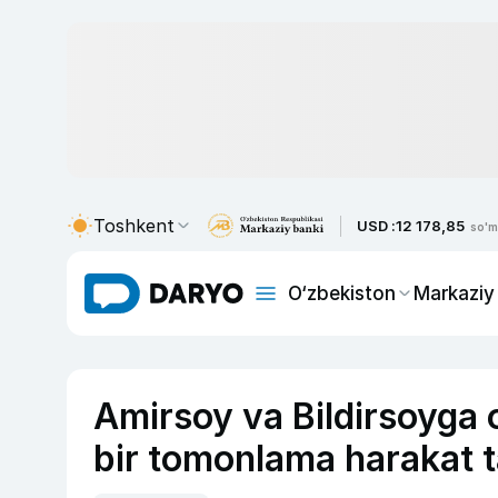
Toshkent
USD :
12 178,85
so'm
O‘zbekiston
Markaziy
Amirsoy va Bildirsoyga o
bir tomonlama harakat ta