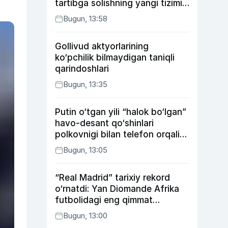
tartibga solishning yangi tizimi
joriy etildi
Bugun, 13:58
Gollivud aktyorlarining
ko‘pchilik bilmaydigan taniqli
qarindoshlari
Bugun, 13:35
Putin o‘tgan yili “halok bo‘lgan”
havo-desant qo‘shinlari
polkovnigi bilan telefon orqali
suhbatlashdi
Bugun, 13:05
“Real Madrid” tarixiy rekord
o‘rnatdi: Yan Diomande Afrika
futbolidagi eng qimmat
transferga aylandi
Bugun, 13:00