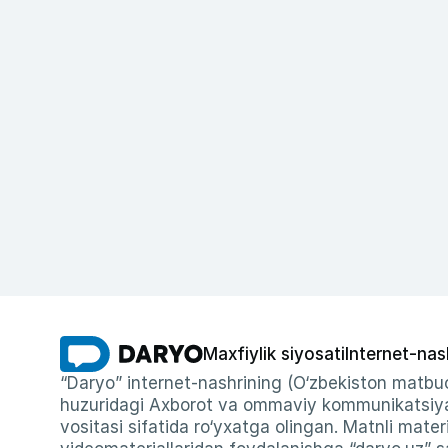
Maxfiylik siyosati
Internet-nas
“Daryo” internet-nashrining (O‘zbekiston matbuo
huzuridagi Axborot va ommaviy kommunikatsiyal
vositasi sifatida ro‘yxatga olingan. Matnli materi