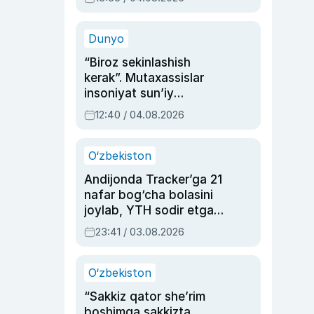
Ahmedovaning
sinovlarga to‘la hayoti
Dunyo
“Biroz sekinlashish
kerak”. Mutaxassislar
insoniyat sun’iy
intellektni boshqara
12:40 / 04.08.2026
olmay qolishidan xavotir
bildirdi
O‘zbekiston
Andijonda Tracker’ga 21
nafar bog‘cha bolasini
joylab, YTH sodir etgan
ayolga sud hukmi o‘qildi
23:41 / 03.08.2026
O‘zbekiston
“Sakkiz qator she’rim
boshimga sakkizta