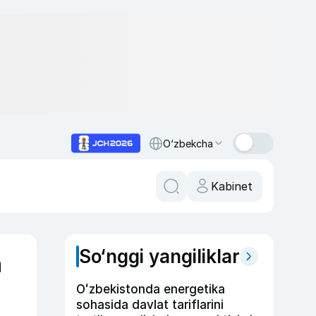
O‘zbekcha
Kabinet
So‘nggi yangiliklar
a
Oʻzbekistonda energetika
sohasida davlat tariflarini