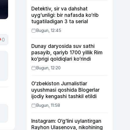
Detektiv, sir va dahshat
uyg‘unligi: bir nafasda ko‘rib
tugatiladigan 3 ta serial
Bugun, 12:45
0
Dunay daryosida suv sathi
pasayib, qariyb 1700 yillik Rim
ko‘prigi qoldiqlari ko‘rindi
Bugun, 12:20
O‘zbekiston Jurnalistlar
uyushmasi qoshida Blogerlar
ijodiy kengashi tashkil etildi
Bugun, 11:58
Instagram: O‘g‘lini uylantirgan
Rayhon Ulasenova, nikohining