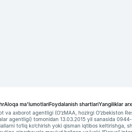
hr
Aloqa ma'lumotlari
Foydalanish shartlari
Yangiliklar arx
t va axborot agentligi (O‘zMAA, hozirgi O‘zbekiston Res
ar agentligi) tomonidan 13.03.2015 yil sanasida 0944
allarni to‘liq ko‘chirish yoki qisman iqtibos keltirishga, 