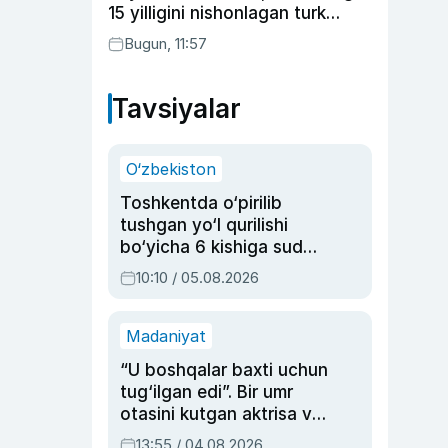
15 yilligini nishonlagan turk
aktyorlari va Kamelot qasriga
Bugun, 11:57
sayohat qilgan Zebo Rahimova
Tavsiyalar
O‘zbekiston
Toshkentda o‘pirilib
tushgan yo‘l qurilishi
bo‘yicha 6 kishiga sud
hukmi o‘qildi
10:10 / 05.08.2026
Madaniyat
“U boshqalar baxti uchun
tug‘ilgan edi”. Bir umr
otasini kutgan aktrisa va
dublyaj ustasi Rimma
13:55 / 04.08.2026