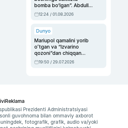
bomba bo‘lgan”. Abdulla
Oripovni siyosiy
12:24 / 01.08.2026
ayblovlardan asrab
qolgan voqea
Dunyo
Mariupol qamalini yorib
oʻtgan va “Izvarino
qozoni”dan chiqqan
qahramon — Ukraina
19:50 / 29.07.2026
armiyasi bosh
qoʻmondoni Drapatiy
haqida
ivi
Reklama
publikasi Prezidenti Administratsiyasi
-sonli guvohnoma bilan ommaviy axborot
shuningdek, fotografik, grafik, audio va/yoki