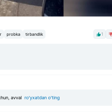
r
probka
tirbandlik
1
uchun, avval
ro‘yxatdan o‘ting