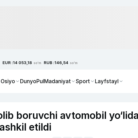
EUR :
RUB :
14 053,18
146,54
so'm
so'm
 Osiyo
Dunyo
Pul
Madaniyat
Sport
Layfstayl
lib boruvchi avtomobil yo‘lid
shkil etildi