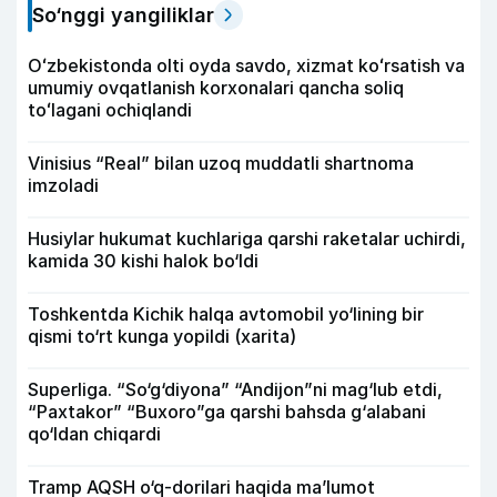
So‘nggi yangiliklar
Oʻzbekistonda olti oyda savdo, xizmat koʻrsatish va
umumiy ovqatlanish korxonalari qancha soliq
toʻlagani ochiqlandi
Vinisius “Real” bilan uzoq muddatli shartnoma
imzoladi
Husiylar hukumat kuchlariga qarshi raketalar uchirdi,
kamida 30 kishi halok bo‘ldi
Toshkentda Kichik halqa avtomobil yo‘lining bir
qismi to‘rt kunga yopildi (xarita)
Superliga. “So‘g‘diyona” “Andijon”ni mag‘lub etdi,
“Paxtakor” “Buxoro”ga qarshi bahsda g‘alabani
qo‘ldan chiqardi
Tramp AQSH o‘q-dorilari haqida ma’lumot