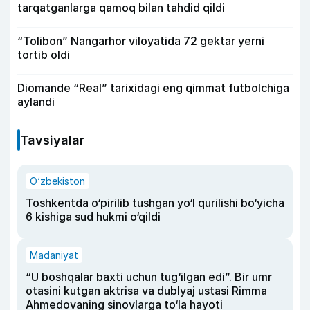
tarqatganlarga qamoq bilan tahdid qildi
“Tolibon” Nangarhor viloyatida 72 gektar yerni
tortib oldi
Diomande “Real” tarixidagi eng qimmat futbolchiga
aylandi
Tavsiyalar
O‘zbekiston
Toshkentda o‘pirilib tushgan yo‘l qurilishi bo‘yicha
6 kishiga sud hukmi o‘qildi
Madaniyat
“U boshqalar baxti uchun tug‘ilgan edi”. Bir umr
otasini kutgan aktrisa va dublyaj ustasi Rimma
Ahmedovaning sinovlarga to‘la hayoti