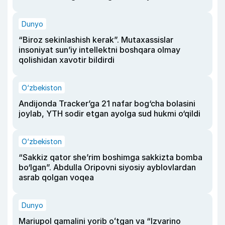
Dunyo
“Biroz sekinlashish kerak”. Mutaxassislar
insoniyat sun’iy intellektni boshqara olmay
qolishidan xavotir bildirdi
O‘zbekiston
Andijonda Tracker’ga 21 nafar bog‘cha bolasini
joylab, YTH sodir etgan ayolga sud hukmi o‘qildi
O‘zbekiston
“Sakkiz qator she’rim boshimga sakkizta bomba
bo‘lgan”. Abdulla Oripovni siyosiy ayblovlardan
asrab qolgan voqea
Dunyo
Mariupol qamalini yorib oʻtgan va “Izvarino