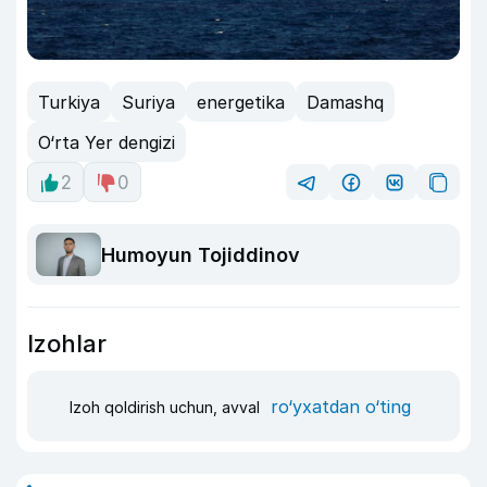
Turkiya
Suriya
energetika
Damashq
O‘rta Yer dengizi
2
0
Humoyun Tojiddinov
Izohlar
ro‘yxatdan o‘ting
Izoh qoldirish uchun, avval