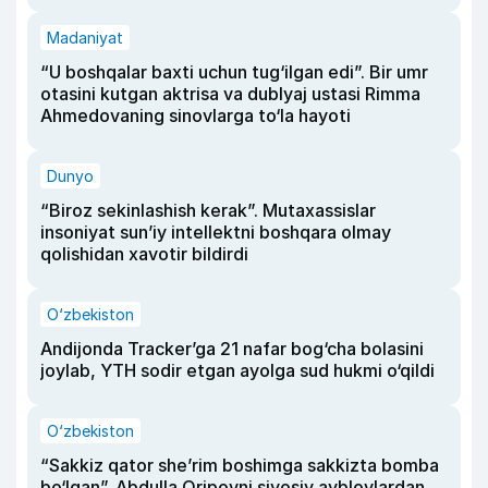
Madaniyat
“U boshqalar baxti uchun tug‘ilgan edi”. Bir umr
otasini kutgan aktrisa va dublyaj ustasi Rimma
Ahmedovaning sinovlarga to‘la hayoti
Dunyo
“Biroz sekinlashish kerak”. Mutaxassislar
insoniyat sun’iy intellektni boshqara olmay
qolishidan xavotir bildirdi
O‘zbekiston
Andijonda Tracker’ga 21 nafar bog‘cha bolasini
joylab, YTH sodir etgan ayolga sud hukmi o‘qildi
O‘zbekiston
“Sakkiz qator she’rim boshimga sakkizta bomba
bo‘lgan”. Abdulla Oripovni siyosiy ayblovlardan