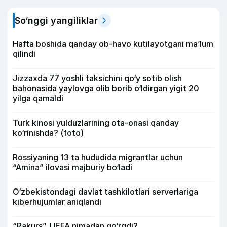
So‘nggi yangiliklar
Hafta boshida qanday ob-havo kutilayotgani ma’lum
qilindi
Jizzaxda 77 yoshli taksichini qo‘y sotib olish
bahonasida yaylovga olib borib o‘ldirgan yigit 20
yilga qamaldi
Turk kinosi yulduzlarining ota-onasi qanday
ko‘rinishda? (foto)
Rossiyaning 13 ta hududida migrantlar uchun
“Amina” ilovasi majburiy bo‘ladi
O‘zbekistondagi davlat tashkilotlari serverlariga
kiberhujumlar aniqlandi
“Rakurs”. UEFA nimadan qo‘rqdi?