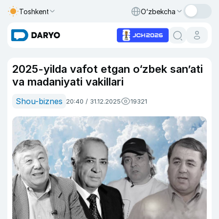
Toshkent
O‘zbekcha
2025-yilda vafot etgan o‘zbek san’ati
va madaniyati vakillari
Shou-biznes
20:40 / 31.12.2025
19321