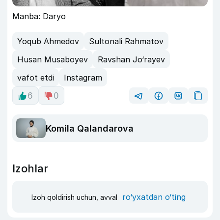
Manba: Daryo
Yoqub Ahmedov
Sultonali Rahmatov
Husan Musaboyev
Ravshan Jo‘rayev
vafot etdi
Instagram
6
0
Komila Qalandarova
Izohlar
ro‘yxatdan o‘ting
Izoh qoldirish uchun, avval