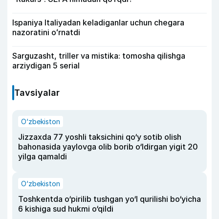
Ispaniya Italiyadan keladiganlar uchun chegara
nazoratini oʻrnatdi
Sarguzasht, triller va mistika: tomosha qilishga
arziydigan 5 serial
Tavsiyalar
O‘zbekiston
Jizzaxda 77 yoshli taksichini qo‘y sotib olish
bahonasida yaylovga olib borib o‘ldirgan yigit 20
yilga qamaldi
O‘zbekiston
Toshkentda o‘pirilib tushgan yo‘l qurilishi bo‘yicha
6 kishiga sud hukmi o‘qildi