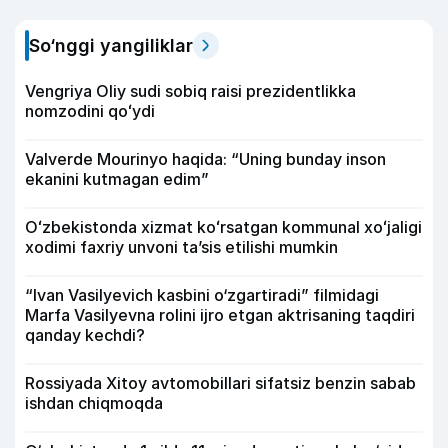
So‘nggi yangiliklar
Vengriya Oliy sudi sobiq raisi prezidentlikka
nomzodini qoʻydi
Valverde Mourinyo haqida: “Uning bunday inson
ekanini kutmagan edim”
Oʻzbekistonda xizmat koʻrsatgan kommunal xoʻjaligi
xodimi faxriy unvoni taʼsis etilishi mumkin
“Ivan Vasilyevich kasbini o‘zgartiradi” filmidagi
Marfa Vasilyevna rolini ijro etgan aktrisaning taqdiri
qanday kechdi?
Rossiyada Xitoy avtomobillari sifatsiz benzin sabab
ishdan chiqmoqda