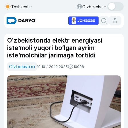
Toshkent
O‘zbekcha
Oʻzbekistonda elektr energiyasi
isteʼmoli yuqori boʻlgan ayrim
isteʼmolchilar jarimaga tortildi
O‘zbekiston
19:10 / 29.12.2025
10008