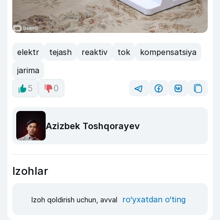
elektr
tejash
reaktiv
tok
kompensatsiya
jarima
5
0
Azizbek Toshqorayev
Izohlar
ro‘yxatdan o‘ting
Izoh qoldirish uchun, avval