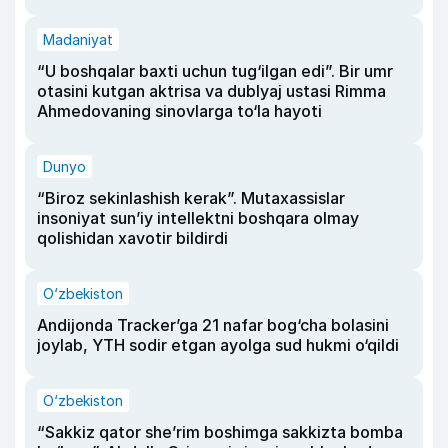
Madaniyat
“U boshqalar baxti uchun tug‘ilgan edi”. Bir umr
otasini kutgan aktrisa va dublyaj ustasi Rimma
Ahmedovaning sinovlarga to‘la hayoti
Dunyo
“Biroz sekinlashish kerak”. Mutaxassislar
insoniyat sun’iy intellektni boshqara olmay
qolishidan xavotir bildirdi
O‘zbekiston
Andijonda Tracker’ga 21 nafar bog‘cha bolasini
joylab, YTH sodir etgan ayolga sud hukmi o‘qildi
O‘zbekiston
“Sakkiz qator she’rim boshimga sakkizta bomba