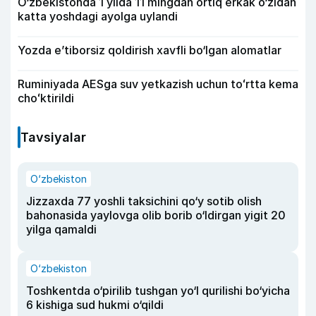
O‘zbekistonda 1 yilda 11 mingdan ortiq erkak o‘zidan
katta yoshdagi ayolga uylandi
Yozda e’tiborsiz qoldirish xavfli bo‘lgan alomatlar
Ruminiyada AESga suv yetkazish uchun toʻrtta kema
choʻktirildi
Tavsiyalar
O‘zbekiston
Jizzaxda 77 yoshli taksichini qo‘y sotib olish
bahonasida yaylovga olib borib o‘ldirgan yigit 20
yilga qamaldi
O‘zbekiston
Toshkentda o‘pirilib tushgan yo‘l qurilishi bo‘yicha
6 kishiga sud hukmi o‘qildi