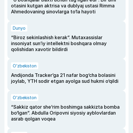
otasini kutgan aktrisa va dublyaj ustasi Rimma
Ahmedovaning sinovlarga to‘la hayoti
Dunyo
“Biroz sekinlashish kerak”. Mutaxassislar
insoniyat sun’iy intellektni boshqara olmay
qolishidan xavotir bildirdi
O‘zbekiston
Andijonda Tracker’ga 21 nafar bog‘cha bolasini
joylab, YTH sodir etgan ayolga sud hukmi o‘qildi
O‘zbekiston
“Sakkiz qator she’rim boshimga sakkizta bomba
bo‘lgan”. Abdulla Oripovni siyosiy ayblovlardan
asrab qolgan voqea