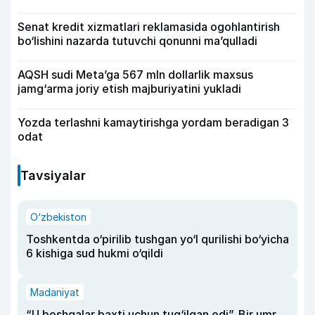
Senat kredit xizmatlari reklamasida ogohlantirish
bo‘lishini nazarda tutuvchi qonunni ma’qulladi
AQSH sudi Meta’ga 567 mln dollarlik maxsus
jamg‘arma joriy etish majburiyatini yukladi
Yozda terlashni kamaytirishga yordam beradigan 3
odat
Tavsiyalar
O‘zbekiston
Toshkentda o‘pirilib tushgan yo‘l qurilishi bo‘yicha
6 kishiga sud hukmi o‘qildi
Madaniyat
“U boshqalar baxti uchun tug‘ilgan edi”. Bir umr