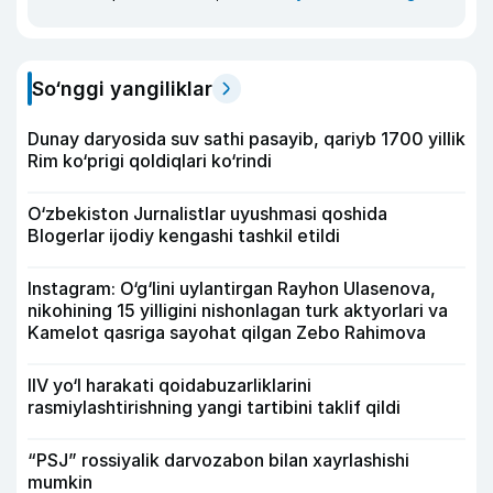
So‘nggi yangiliklar
Dunay daryosida suv sathi pasayib, qariyb 1700 yillik
Rim ko‘prigi qoldiqlari ko‘rindi
O‘zbekiston Jurnalistlar uyushmasi qoshida
Blogerlar ijodiy kengashi tashkil etildi
Instagram: O‘g‘lini uylantirgan Rayhon Ulasenova,
nikohining 15 yilligini nishonlagan turk aktyorlari va
Kamelot qasriga sayohat qilgan Zebo Rahimova
IIV yo‘l harakati qoidabuzarliklarini
rasmiylashtirishning yangi tartibini taklif qildi
“PSJ” rossiyalik darvozabon bilan xayrlashishi
mumkin