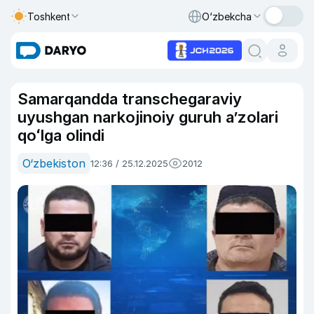
Toshkent
O‘zbekcha
Samarqandda transchegaraviy
uyushgan narkojinoiy guruh aʼzolari
qoʻlga olindi
O‘zbekiston
12:36 / 25.12.2025
2012