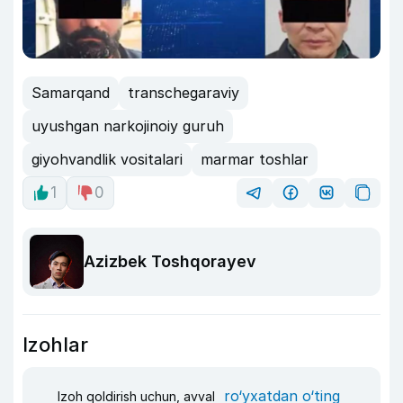
Samarqand
transchegaraviy
uyushgan narkojinoiy guruh
giyohvandlik vositalari
marmar toshlar
1
0
Azizbek Toshqorayev
Izohlar
ro‘yxatdan o‘ting
Izoh qoldirish uchun, avval