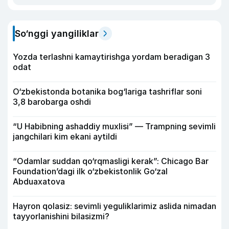
So‘nggi yangiliklar
Yozda terlashni kamaytirishga yordam beradigan 3
odat
O‘zbekistonda botanika bog‘lariga tashriflar soni
3,8 barobarga oshdi
“U Habibning ashaddiy muxlisi” — Trampning sevimli
jangchilari kim ekani aytildi
“Odamlar suddan qo‘rqmasligi kerak”: Chicago Bar
Foundation’dagi ilk o‘zbekistonlik Go‘zal
Abduaxatova
Hayron qolasiz: sevimli yeguliklarimiz aslida nimadan
tayyorlanishini bilasizmi?