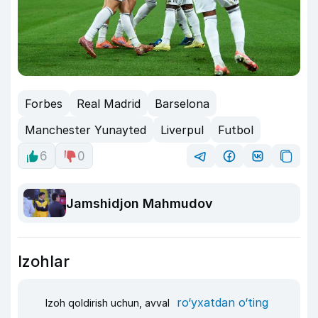
Forbes
Real Madrid
Barselona
Manchester Yunayted
Liverpul
Futbol
6
0
Jamshidjon Mahmudov
Izohlar
ro‘yxatdan o‘ting
Izoh qoldirish uchun, avval