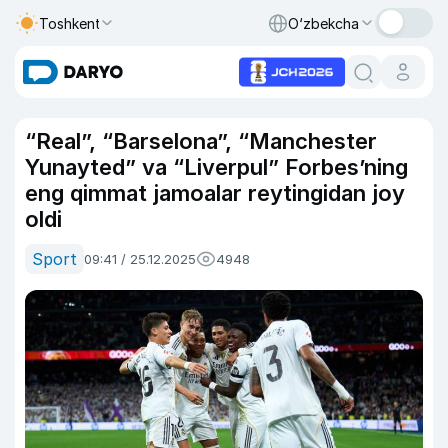
Toshkent
O‘zbekcha
“Real”, “Barselona”, “Manchester
Yunayted” va “Liverpul” Forbes’ning
eng qimmat jamoalar reytingidan joy
oldi
Sport
09:41 / 25.12.2025
4948