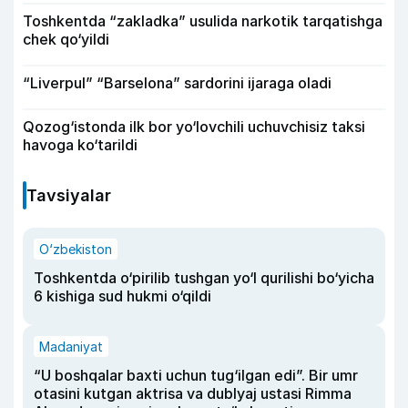
Toshkentda “zakladka” usulida narkotik tarqatishga
chek qo‘yildi
“Liverpul” “Barselona” sardorini ijaraga oladi
Qozog‘istonda ilk bor yo‘lovchili uchuvchisiz taksi
havoga ko‘tarildi
Tavsiyalar
O‘zbekiston
Toshkentda o‘pirilib tushgan yo‘l qurilishi bo‘yicha
6 kishiga sud hukmi o‘qildi
Madaniyat
“U boshqalar baxti uchun tug‘ilgan edi”. Bir umr
otasini kutgan aktrisa va dublyaj ustasi Rimma