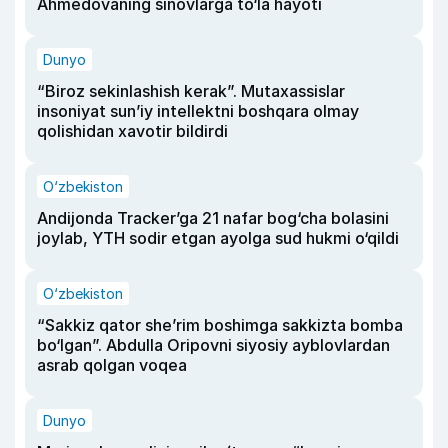
Ahmedovaning sinovlarga to‘la hayoti
Dunyo
“Biroz sekinlashish kerak”. Mutaxassislar
insoniyat sun’iy intellektni boshqara olmay
qolishidan xavotir bildirdi
O‘zbekiston
Andijonda Tracker’ga 21 nafar bog‘cha bolasini
joylab, YTH sodir etgan ayolga sud hukmi o‘qildi
O‘zbekiston
“Sakkiz qator she’rim boshimga sakkizta bomba
bo‘lgan”. Abdulla Oripovni siyosiy ayblovlardan
asrab qolgan voqea
Dunyo