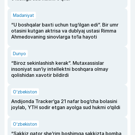
Madaniyat
“U boshqalar baxti uchun tug‘ilgan edi”. Bir umr
otasini kutgan aktrisa va dublyaj ustasi Rimma
Ahmedovaning sinovlarga to‘la hayoti
Dunyo
“Biroz sekinlashish kerak”. Mutaxassislar
insoniyat sun’iy intellektni boshqara olmay
qolishidan xavotir bildirdi
O‘zbekiston
Andijonda Tracker’ga 21 nafar bog‘cha bolasini
joylab, YTH sodir etgan ayolga sud hukmi o‘qildi
O‘zbekiston
“Sakkiz qator she’rim boshimga sakkizta bomba