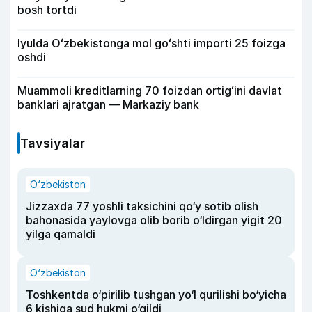
bosh tortdi
Iyulda Oʻzbekistonga mol goʻshti importi 25 foizga
oshdi
Muammoli kreditlarning 70 foizdan ortigʻini davlat
banklari ajratgan — Markaziy bank
Tavsiyalar
O‘zbekiston
Jizzaxda 77 yoshli taksichini qo‘y sotib olish
bahonasida yaylovga olib borib o‘ldirgan yigit 20
yilga qamaldi
O‘zbekiston
Toshkentda o‘pirilib tushgan yo‘l qurilishi bo‘yicha
6 kishiga sud hukmi o‘qildi