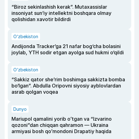
“Biroz sekinlashish kerak”. Mutaxassislar
insoniyat sun’iy intellektni boshqara olmay
qolishidan xavotir bildirdi
O‘zbekiston
Andijonda Tracker’ga 21 nafar bog‘cha bolasini
joylab, YTH sodir etgan ayolga sud hukmi o‘qildi
O‘zbekiston
“Sakkiz qator she’rim boshimga sakkizta bomba
bo‘lgan”. Abdulla Oripovni siyosiy ayblovlardan
asrab qolgan voqea
Dunyo
Mariupol qamalini yorib oʻtgan va “Izvarino
qozoni”dan chiqqan qahramon — Ukraina
armiyasi bosh qoʻmondoni Drapatiy haqida