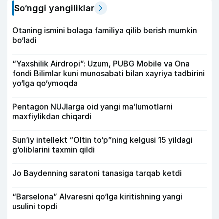
So‘nggi yangiliklar
Otaning ismini bolaga familiya qilib berish mumkin
bo‘ladi
“Yaxshilik Airdropi”: Uzum, PUBG Mobile va Ona
fondi Bilimlar kuni munosabati bilan xayriya tadbirini
yo‘lga qo‘ymoqda
Pentagon NUJlarga oid yangi maʼlumotlarni
maxfiylikdan chiqardi
Sun’iy intellekt “Oltin to‘p”ning kelgusi 15 yildagi
g‘oliblarini taxmin qildi
Jo Baydenning saratoni tanasiga tarqab ketdi
“Barselona” Alvaresni qo‘lga kiritishning yangi
usulini topdi