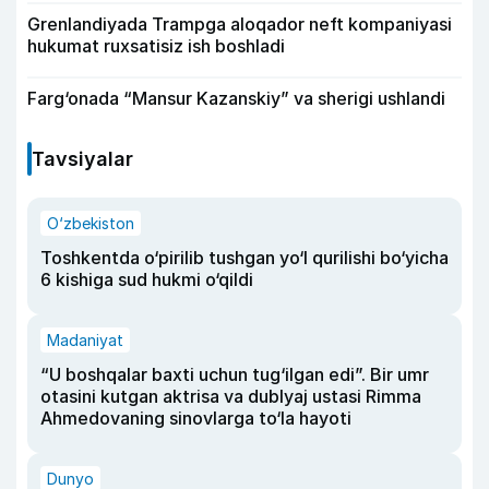
Grenlandiyada Trampga aloqador neft kompaniyasi
hukumat ruxsatisiz ish boshladi
Farg‘onada “Mansur Kazanskiy” va sherigi ushlandi
Tavsiyalar
O‘zbekiston
Toshkentda o‘pirilib tushgan yo‘l qurilishi bo‘yicha
6 kishiga sud hukmi o‘qildi
Madaniyat
“U boshqalar baxti uchun tug‘ilgan edi”. Bir umr
otasini kutgan aktrisa va dublyaj ustasi Rimma
Ahmedovaning sinovlarga to‘la hayoti
Dunyo