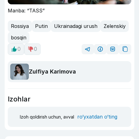
Manba: “TASS”
Rossiya
Putin
Ukrainadagi urush
Zelenskiy
bosqin
0
0
Zulfiya Karimova
Izohlar
ro‘yxatdan o‘ting
Izoh qoldirish uchun, avval