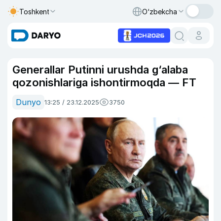
Toshkent
O‘zbekcha
Generallar Putinni urushda g‘alaba
qozonishlariga ishontirmoqda — FT
Dunyo
13:25 / 23.12.2025
3750