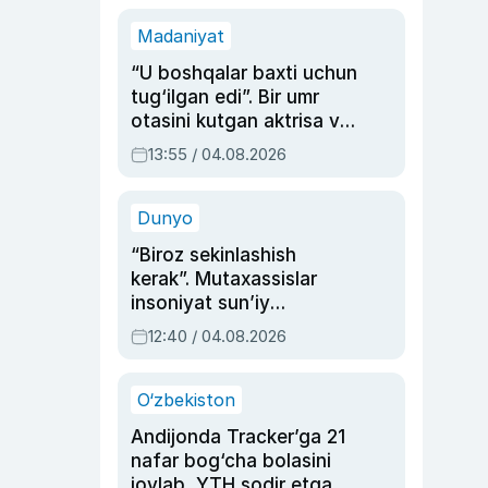
Madaniyat
“U boshqalar baxti uchun
tug‘ilgan edi”. Bir umr
otasini kutgan aktrisa va
dublyaj ustasi Rimma
13:55 / 04.08.2026
Ahmedovaning
sinovlarga to‘la hayoti
Dunyo
“Biroz sekinlashish
kerak”. Mutaxassislar
insoniyat sun’iy
intellektni boshqara
12:40 / 04.08.2026
olmay qolishidan xavotir
bildirdi
O‘zbekiston
Andijonda Tracker’ga 21
nafar bog‘cha bolasini
joylab, YTH sodir etgan