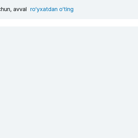
uchun, avval
ro‘yxatdan o‘ting