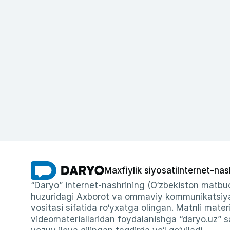
Maxfiylik siyosati
Internet-nas
“Daryo” internet-nashrining (O‘zbekiston matbuo
huzuridagi Axborot va ommaviy kommunikatsiyal
vositasi sifatida ro‘yxatga olingan. Matnli materi
videomateriallaridan foydalanishga “daryo.uz” sa