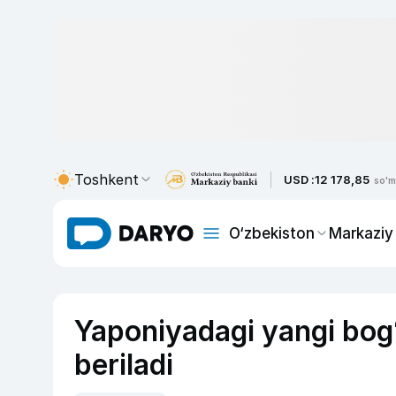
Toshkent
USD :
12 178,85
so'm
O‘zbekiston
Markaziy
Yaponiyadagi yangi bog
beriladi