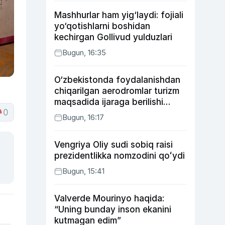
Mashhurlar ham yig‘laydi: fojiali
yo‘qotishlarni boshidan
kechirgan Gollivud yulduzlari
Bugun, 16:35
O‘zbekistonda foydalanishdan
chiqarilgan aerodromlar turizm
maqsadida ijaraga berilishi
0
mumkin
Bugun, 16:17
Vengriya Oliy sudi sobiq raisi
prezidentlikka nomzodini qoʻydi
Bugun, 15:41
Valverde Mourinyo haqida:
“Uning bunday inson ekanini
kutmagan edim”