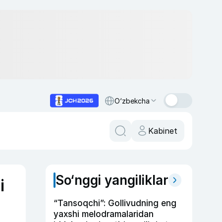
O‘zbekcha
Kabinet
So‘nggi yangiliklar
i
“Tansoqchi”: Gollivudning eng
yaxshi melodramalaridan