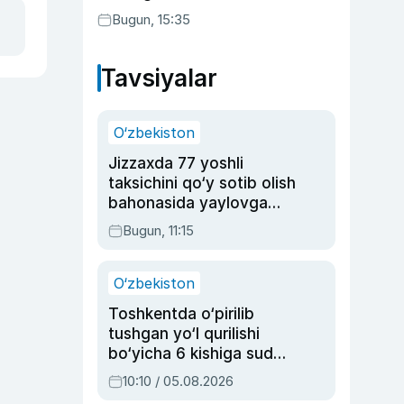
Bugun, 15:35
Tavsiyalar
O‘zbekiston
Jizzaxda 77 yoshli
taksichini qo‘y sotib olish
bahonasida yaylovga
olib borib o‘ldirgan yigit
Bugun, 11:15
20 yilga qamaldi
O‘zbekiston
Toshkentda o‘pirilib
tushgan yo‘l qurilishi
bo‘yicha 6 kishiga sud
hukmi o‘qildi
10:10 / 05.08.2026