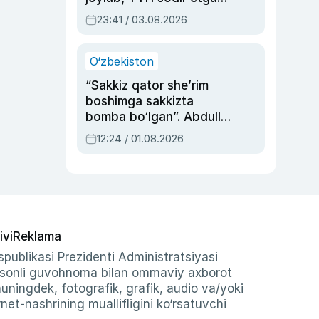
ayolga sud hukmi o‘qildi
23:41 / 03.08.2026
O‘zbekiston
“Sakkiz qator she’rim
boshimga sakkizta
bomba bo‘lgan”. Abdulla
Oripovni siyosiy
12:24 / 01.08.2026
ayblovlardan asrab
qolgan voqea
ivi
Reklama
publikasi Prezidenti Administratsiyasi
-sonli guvohnoma bilan ommaviy axborot
shuningdek, fotografik, grafik, audio va/yoki
et-nashrining muallifligini ko‘rsatuvchi