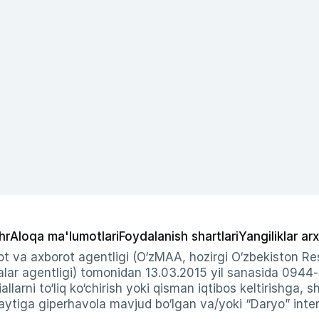
hr
Aloqa ma'lumotlari
Foydalanish shartlari
Yangiliklar arx
t va axborot agentligi (O‘zMAA, hozirgi O‘zbekiston Res
ar agentligi) tomonidan 13.03.2015 yil sanasida 0944
allarni to‘liq ko‘chirish yoki qisman iqtibos keltirishga, 
ytiga giperhavola mavjud bo‘lgan va/yoki “Daryo” intern