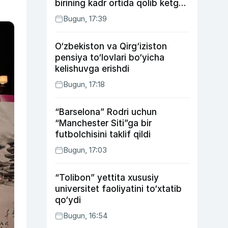
birining kadr ortida qolib ketgan
voqealari
Bugun, 17:39
O‘zbekiston va Qirg‘iziston
pensiya to‘lovlari bo‘yicha
kelishuvga erishdi
Bugun, 17:18
“Barselona” Rodri uchun
“Manchester Siti”ga bir
futbolchisini taklif qildi
Bugun, 17:03
“Tolibon” yettita xususiy
universitet faoliyatini to‘xtatib
qo‘ydi
Bugun, 16:54