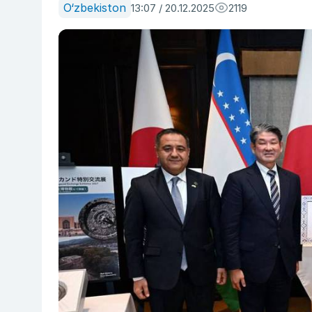
O‘zbekiston
13:07 / 20.12.2025
2119