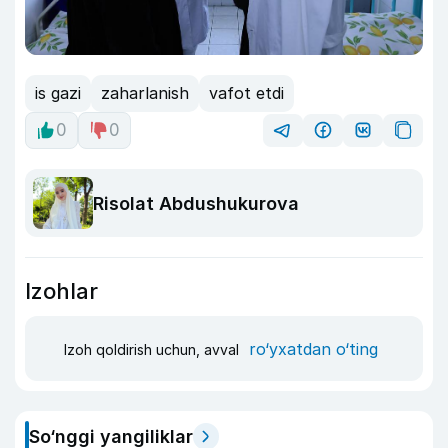
is gazi
zaharlanish
vafot etdi
0
0
Risolat Abdushukurova
Izohlar
ro‘yxatdan o‘ting
Izoh qoldirish uchun, avval
So‘nggi yangiliklar