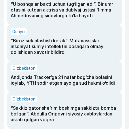
“U boshqalar baxti uchun tug‘ilgan edi”. Bir umr
otasini kutgan aktrisa va dublyaj ustasi Rimma
Ahmedovaning sinovlarga to‘la hayoti
Dunyo
“Biroz sekinlashish kerak”. Mutaxassislar
insoniyat sun’iy intellektni boshqara olmay
qolishidan xavotir bildirdi
O‘zbekiston
Andijonda Tracker’ga 21 nafar bog‘cha bolasini
joylab, YTH sodir etgan ayolga sud hukmi o‘qildi
O‘zbekiston
“Sakkiz qator she’rim boshimga sakkizta bomba
bo‘lgan”. Abdulla Oripovni siyosiy ayblovlardan
asrab qolgan voqea