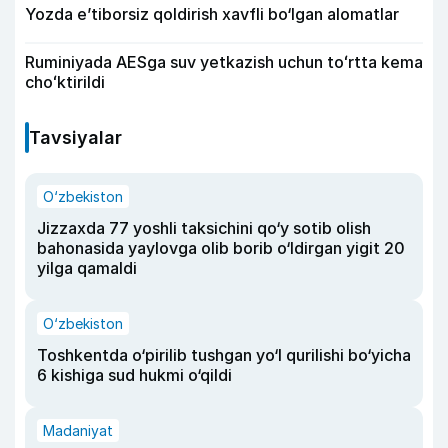
Yozda e’tiborsiz qoldirish xavfli bo‘lgan alomatlar
Ruminiyada AESga suv yetkazish uchun toʻrtta kema
choʻktirildi
Tavsiyalar
O‘zbekiston
Jizzaxda 77 yoshli taksichini qo‘y sotib olish
bahonasida yaylovga olib borib o‘ldirgan yigit 20
yilga qamaldi
O‘zbekiston
Toshkentda o‘pirilib tushgan yo‘l qurilishi bo‘yicha
6 kishiga sud hukmi o‘qildi
Madaniyat