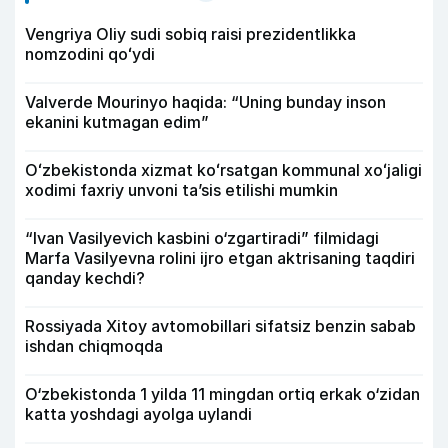
Vengriya Oliy sudi sobiq raisi prezidentlikka
nomzodini qoʻydi
Valverde Mourinyo haqida: “Uning bunday inson
ekanini kutmagan edim”
Oʻzbekistonda xizmat koʻrsatgan kommunal xoʻjaligi
xodimi faxriy unvoni taʼsis etilishi mumkin
“Ivan Vasilyevich kasbini o‘zgartiradi” filmidagi
Marfa Vasilyevna rolini ijro etgan aktrisaning taqdiri
qanday kechdi?
Rossiyada Xitoy avtomobillari sifatsiz benzin sabab
ishdan chiqmoqda
O‘zbekistonda 1 yilda 11 mingdan ortiq erkak o‘zidan
katta yoshdagi ayolga uylandi