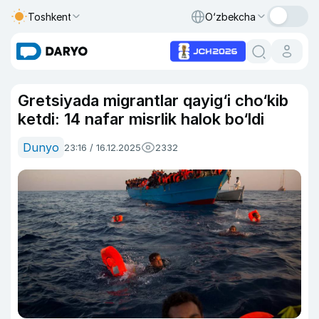
Toshkent
O‘zbekcha
Gretsiyada migrantlar qayig‘i cho‘kib
ketdi: 14 nafar misrlik halok bo‘ldi
Dunyo
23:16 / 16.12.2025
2332