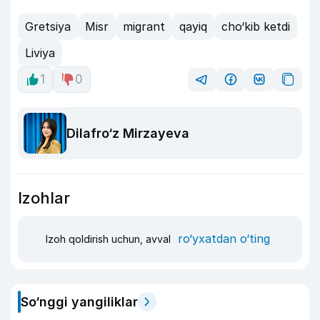
Gretsiya
Misr
migrant
qayiq
cho‘kib ketdi
Liviya
1
0
Dilafro‘z Mirzayeva
Izohlar
ro‘yxatdan o‘ting
Izoh qoldirish uchun, avval
So‘nggi yangiliklar