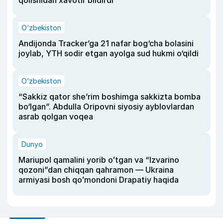
O‘zbekiston
Andijonda Tracker’ga 21 nafar bog‘cha bolasini
joylab, YTH sodir etgan ayolga sud hukmi o‘qildi
O‘zbekiston
“Sakkiz qator she’rim boshimga sakkizta bomba
bo‘lgan”. Abdulla Oripovni siyosiy ayblovlardan
asrab qolgan voqea
Dunyo
Mariupol qamalini yorib oʻtgan va “Izvarino
qozoni”dan chiqqan qahramon — Ukraina
armiyasi bosh qoʻmondoni Drapatiy haqida