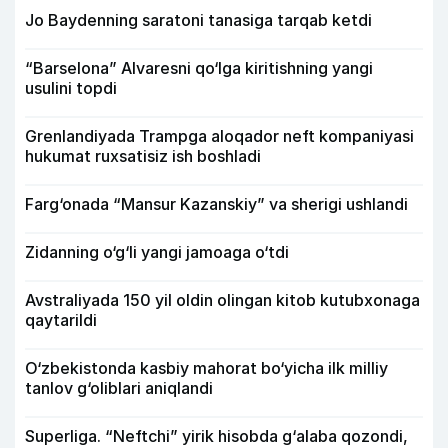
Jo Baydenning saratoni tanasiga tarqab ketdi
“Barselona” Alvaresni qo‘lga kiritishning yangi
usulini topdi
Grenlandiyada Trampga aloqador neft kompaniyasi
hukumat ruxsatisiz ish boshladi
Farg‘onada “Mansur Kazanskiy” va sherigi ushlandi
Zidanning o‘g‘li yangi jamoaga o‘tdi
Avstraliyada 150 yil oldin olingan kitob kutubxonaga
qaytarildi
O‘zbekistonda kasbiy mahorat bo‘yicha ilk milliy
tanlov g‘oliblari aniqlandi
Superliga. “Neftchi” yirik hisobda g‘alaba qozondi,