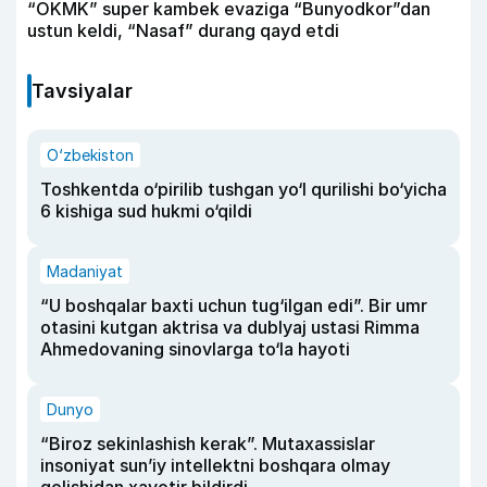
“OKMK” super kambek evaziga “Bunyodkor”dan
ustun keldi, “Nasaf” durang qayd etdi
Tavsiyalar
O‘zbekiston
Toshkentda o‘pirilib tushgan yo‘l qurilishi bo‘yicha
6 kishiga sud hukmi o‘qildi
Madaniyat
“U boshqalar baxti uchun tug‘ilgan edi”. Bir umr
otasini kutgan aktrisa va dublyaj ustasi Rimma
Ahmedovaning sinovlarga to‘la hayoti
Dunyo
“Biroz sekinlashish kerak”. Mutaxassislar
insoniyat sun’iy intellektni boshqara olmay
qolishidan xavotir bildirdi