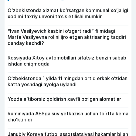
Oʻzbekistonda xizmat koʻrsatgan kommunal xoʻjaligi
xodimi faxriy unvoni taʼsis etilishi mumkin
“Ivan Vasilyevich kasbini o‘zgartiradi” filmidagi
Marfa Vasilyevna rolini ijro etgan aktrisaning taqdiri
qanday kechdi?
Rossiyada Xitoy avtomobillari sifatsiz benzin sabab
ishdan chiqmoqda
O‘zbekistonda 1 yilda 11 mingdan ortiq erkak o‘zidan
katta yoshdagi ayolga uylandi
Yozda e’tiborsiz qoldirish xavfli bo‘lgan alomatlar
Ruminiyada AESga suv yetkazish uchun toʻrtta kema
choʻktirildi
Janubiy Koreya futbol assotsiatsiyasi hakamlar bilan