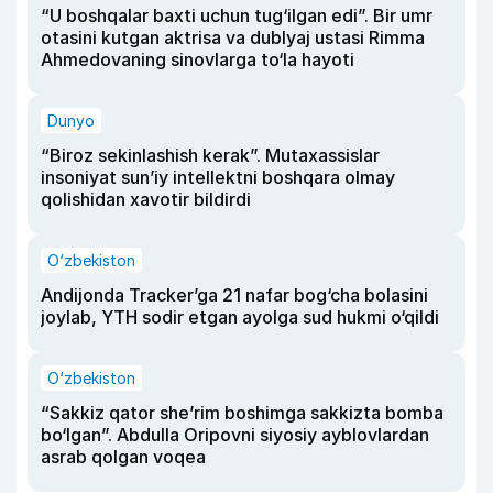
“U boshqalar baxti uchun tug‘ilgan edi”. Bir umr
otasini kutgan aktrisa va dublyaj ustasi Rimma
Ahmedovaning sinovlarga to‘la hayoti
Dunyo
“Biroz sekinlashish kerak”. Mutaxassislar
insoniyat sun’iy intellektni boshqara olmay
qolishidan xavotir bildirdi
O‘zbekiston
Andijonda Tracker’ga 21 nafar bog‘cha bolasini
joylab, YTH sodir etgan ayolga sud hukmi o‘qildi
O‘zbekiston
“Sakkiz qator she’rim boshimga sakkizta bomba
bo‘lgan”. Abdulla Oripovni siyosiy ayblovlardan
asrab qolgan voqea