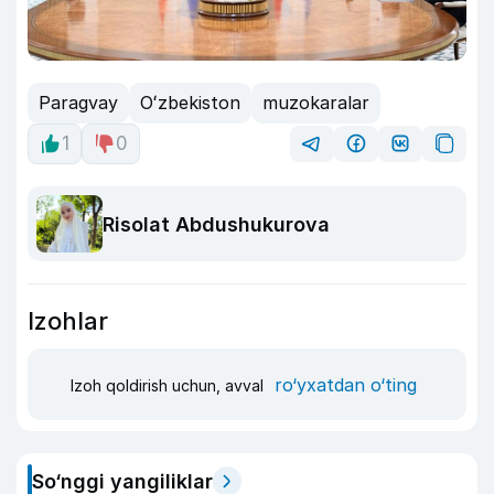
Paragvay
Oʻzbekiston
muzokaralar
1
0
Risolat Abdushukurova
Izohlar
ro‘yxatdan o‘ting
Izoh qoldirish uchun, avval
So‘nggi yangiliklar