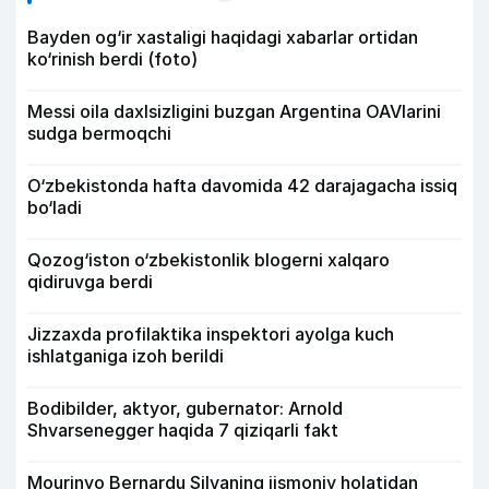
Bayden og‘ir xastaligi haqidagi xabarlar ortidan
ko‘rinish berdi (foto)
Messi oila daxlsizligini buzgan Argentina OAVlarini
sudga bermoqchi
O‘zbekistonda hafta davomida 42 darajagacha issiq
bo‘ladi
Qozog‘iston o‘zbekistonlik blogerni xalqaro
qidiruvga berdi
Jizzaxda profilaktika inspektori ayolga kuch
ishlatganiga izoh berildi
Bodibilder, aktyor, gubernator: Arnold
Shvarsenegger haqida 7 qiziqarli fakt
Mourinyo Bernardu Silvaning jismoniy holatidan