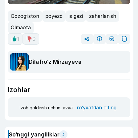
Qozog‘iston
poyezd
is gazi
zaharlanish
Olmaota
1
0
Dilafro‘z Mirzayeva
Izohlar
ro‘yxatdan o‘ting
Izoh qoldirish uchun, avval
So‘nggi yangiliklar