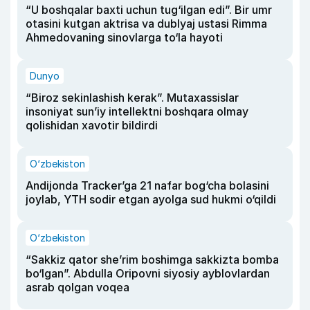
“U boshqalar baxti uchun tug‘ilgan edi”. Bir umr
otasini kutgan aktrisa va dublyaj ustasi Rimma
Ahmedovaning sinovlarga to‘la hayoti
Dunyo
“Biroz sekinlashish kerak”. Mutaxassislar
insoniyat sun’iy intellektni boshqara olmay
qolishidan xavotir bildirdi
O‘zbekiston
Andijonda Tracker’ga 21 nafar bog‘cha bolasini
joylab, YTH sodir etgan ayolga sud hukmi o‘qildi
O‘zbekiston
“Sakkiz qator she’rim boshimga sakkizta bomba
bo‘lgan”. Abdulla Oripovni siyosiy ayblovlardan
asrab qolgan voqea