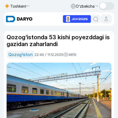
Toshkent
O‘zbekcha
Qozog‘istonda 53 kishi poyezddagi is
gazidan zaharlandi
Qozog‘iston
22:40 / 11.12.2025
4810