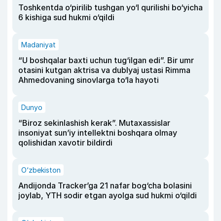
Toshkentda o‘pirilib tushgan yo‘l qurilishi bo‘yicha
6 kishiga sud hukmi o‘qildi
Madaniyat
“U boshqalar baxti uchun tug‘ilgan edi”. Bir umr
otasini kutgan aktrisa va dublyaj ustasi Rimma
Ahmedovaning sinovlarga to‘la hayoti
Dunyo
“Biroz sekinlashish kerak”. Mutaxassislar
insoniyat sun’iy intellektni boshqara olmay
qolishidan xavotir bildirdi
O‘zbekiston
Andijonda Tracker’ga 21 nafar bog‘cha bolasini
joylab, YTH sodir etgan ayolga sud hukmi o‘qildi