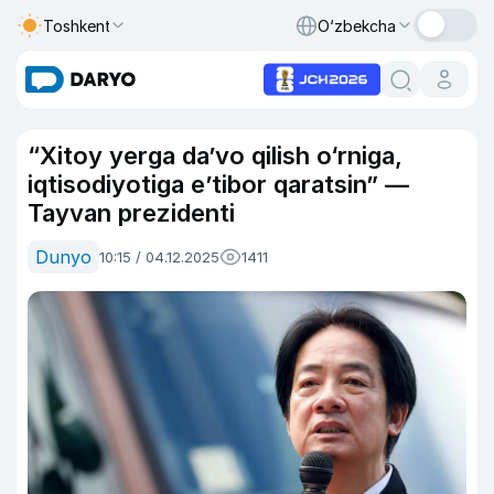
Toshkent
O‘zbekcha
“Xitoy yerga da’vo qilish o‘rniga,
iqtisodiyotiga e’tibor qaratsin” —
Tayvan prezidenti
Dunyo
10:15 / 04.12.2025
1411