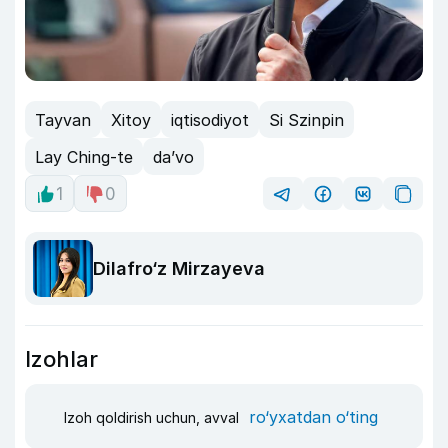
Tayvan
Xitoy
iqtisodiyot
Si Szinpin
Lay Ching-te
da’vo
1
0
Dilafro‘z Mirzayeva
Izohlar
ro‘yxatdan o‘ting
Izoh qoldirish uchun, avval