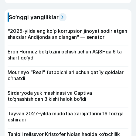
So‘nggi yangiliklar
“2025-yilda eng koʻp korrupsion jinoyat sodir etgan
shaxslar Andijonda aniqlangan” — senator
Eron Hormuz bo‘g‘ozini ochish uchun AQSHga 6 ta
shart qo‘ydi
Mourinyo “Real” futbolchilari uchun qat’iy qoidalar
o‘rnatdi
Sirdaryoda yuk mashinasi va Captiva
to‘qnashishidan 3 kishi halok bo‘ldi
Tayvan 2027-yilda mudofaa xarajatlarini 16 foizga
oshiradi
Taniqli rejissyor Kristofer Nolan haqida ko‘pchilik