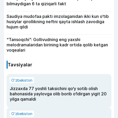
bilmaydigan 6 ta qiziqarli fakt
Saudiya mudofaa pakti imzolaganidan ikki kun o‘tib
husiylar qirollikning neftni qayta ishlash zavodiga
hujum qildi
“Tansoqchi”: Gollivudning eng yaxshi
melodramalaridan birining kadr ortida qolib ketgan
voqealari
Tavsiyalar
O‘zbekiston
Jizzaxda 77 yoshli taksichini qo‘y sotib olish
bahonasida yaylovga olib borib o‘ldirgan yigit 20
yilga qamaldi
O‘zbekiston