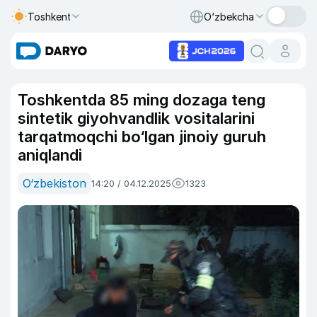
Toshkent
O‘zbekcha
Toshkentda 85 ming dozaga teng
sintetik giyohvandlik vositalarini
tarqatmoqchi bo‘lgan jinoiy guruh
aniqlandi
O‘zbekiston
14:20 / 04.12.2025
1323