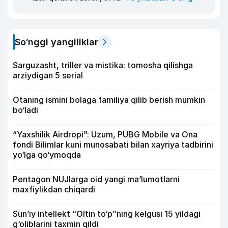
So‘nggi yangiliklar
Sarguzasht, triller va mistika: tomosha qilishga
arziydigan 5 serial
Otaning ismini bolaga familiya qilib berish mumkin
bo‘ladi
“Yaxshilik Airdropi”: Uzum, PUBG Mobile va Ona
fondi Bilimlar kuni munosabati bilan xayriya tadbirini
yo‘lga qo‘ymoqda
Pentagon NUJlarga oid yangi maʼlumotlarni
maxfiylikdan chiqardi
Sun’iy intellekt “Oltin to‘p”ning kelgusi 15 yildagi
g‘oliblarini taxmin qildi