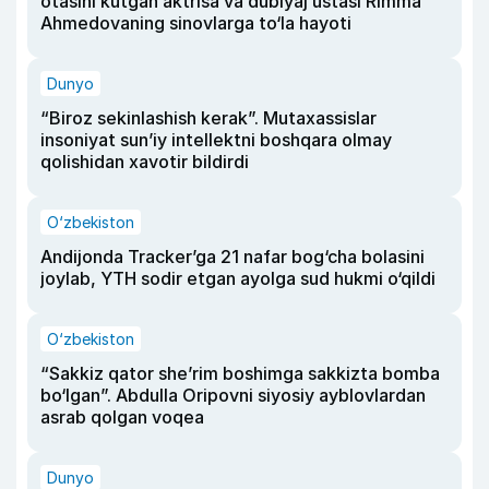
otasini kutgan aktrisa va dublyaj ustasi Rimma
Ahmedovaning sinovlarga to‘la hayoti
Dunyo
“Biroz sekinlashish kerak”. Mutaxassislar
insoniyat sun’iy intellektni boshqara olmay
qolishidan xavotir bildirdi
O‘zbekiston
Andijonda Tracker’ga 21 nafar bog‘cha bolasini
joylab, YTH sodir etgan ayolga sud hukmi o‘qildi
O‘zbekiston
“Sakkiz qator she’rim boshimga sakkizta bomba
bo‘lgan”. Abdulla Oripovni siyosiy ayblovlardan
asrab qolgan voqea
Dunyo