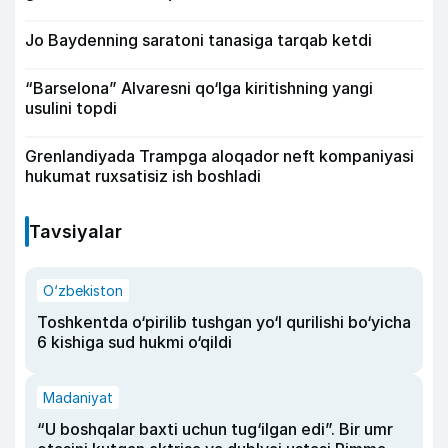
Jo Baydenning saratoni tanasiga tarqab ketdi
“Barselona” Alvaresni qo‘lga kiritishning yangi
usulini topdi
Grenlandiyada Trampga aloqador neft kompaniyasi
hukumat ruxsatisiz ish boshladi
Tavsiyalar
O‘zbekiston
Toshkentda o‘pirilib tushgan yo‘l qurilishi bo‘yicha
6 kishiga sud hukmi o‘qildi
Madaniyat
“U boshqalar baxti uchun tug‘ilgan edi”. Bir umr