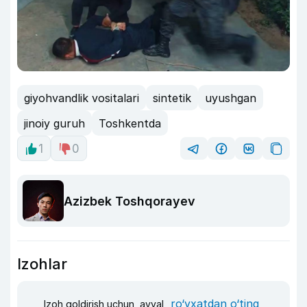
giyohvandlik vositalari
sintetik
uyushgan
jinoiy guruh
Toshkentda
1
0
Azizbek Toshqorayev
Izohlar
ro‘yxatdan o‘ting
Izoh qoldirish uchun, avval